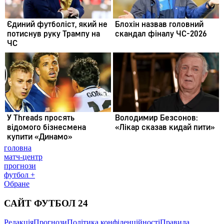
головна
матч-центр
прогнози
футбол +
Обране
САЙТ ФУТБОЛ 24
Редакція
Прогнози
Політика конфіденційності
Правила