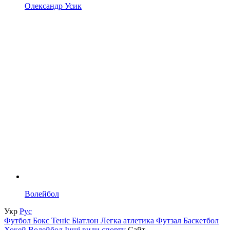
Олександр Усик
Волейбол
Укр
Рус
Футбол
Бокс
Теніс
Біатлон
Легка атлетика
Футзал
Баскетбол
Хокей
Волейбол
Інші види спорту
Сайт