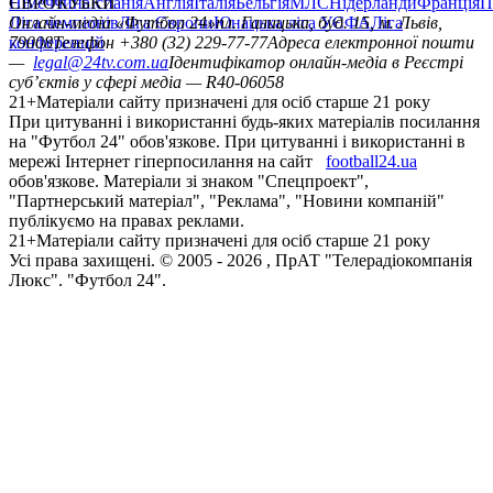
Німеччина
ЄВРОКУБКИ
Іспанія
Англія
Італія
Бельгія
МЛС
Нідерланди
Франція
П
Ліга чемпіонів
Онлайн-медіа «Футбол 24»
Ліга Європи
Юнацька ліга УЄФА
пл. Галицька, буд. 15, м. Львів,
Ліга
конференцій
79008
Телефон +380 (32) 229-77-77
Адреса електронної пошти
—
legal@24tv.com.ua
Ідентифікатор онлайн-медіа в Реєстрі
суб’єктів у сфері медіа — R40-06058
21+
Матеріали сайту призначені для осіб старше 21 року
При цитуванні і використанні будь-яких матеріалів посилання
на "Футбол 24" обов'язкове. При цитуванні і використанні в
мережі Інтернет гіперпосилання на сайт
football24.ua
обов'язкове. Матеріали зі знаком "Спецпроект",
"Партнерський матеріал", "Реклама", "Новини компаній"
публікуємо на правах реклами.
21+
Матеріали сайту призначені для осіб старше 21 року
Усi права захищенi. © 2005 -
2026
, ПрАТ "Телерадіокомпанія
Люкс". "Футбол 24".