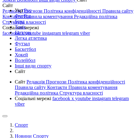
Сайт
Укр
Рус
Редакція
Прогнози
Політика конфіденційності
Правила сайту
Футбол
Контакти
Правила коментування
Редакційна політика
Бокс
Структура власності
Теніс
Соціальні мережі
Біатлон
facebook
x
youtube
instagram
telegram
viber
Легка атлетика
Футзал
Баскетбол
Хокей
Волейбол
Інші види спорту
Сайт
Сайт
Редакція
Прогнози
Політика конфіденційності
Правила сайту
Контакти
Правила коментування
Редакційна політика
Структура власності
Соціальні мережі
facebook
x
youtube
instagram
telegram
viber
Спорт
Новини Спорту