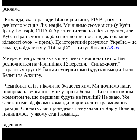
реклама
"Команда, яка зараз йде 14-ю в рейтингу FIVB, досягла
дев'ятого місця в Лізі націй. Ми ділимо сьоме місце (у Куби,
Ірану, Болгарії, США й Аргентини теж по шість перемог, але
Куба й Іран змогли відібратися до плей-оф завдяки більшій
кількості очок. – прим.). Це історичний результат. Україна – це
команда-відкриття у Лізі націй", – цитує Лосано
LB.ua
.
У вересні на українську збірну чекає чемпіонат світу. Він
розпочнеться на Філіппінах 12 вересня. "Синьо-жовті"
зіграють у групі F. Їхніми суперниками будуть команди Італії,
Бельгії та Алжиру.
"Чемпіонат світу ніколи не буває легким. Ми почнемо нашу
подорож на змаганні з матчу проти Бельгії. Чи є позитивним
моментом те, що першими будуть не італійці? Не знаю. Усе
залежатиме від форми команди, відновлення травмованих
гравців. Спочатку ми проведемо тренувальний збір у Польщі,
подивимось, у якому стані команда.
відео дня