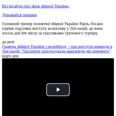
Всі інсайди про зірок збірної України.
Дізнавайся першим
Головний тренер чоловічої збірної України Рауль Лосано
підбив підсумки виступу колективу у Лізі націй, де вона
посіла дев’яте місце за підсумками групового турніру.
до речі
Гравець збірної України з волейболу – про виступи команди в
Лізі націй: "Експерти прогнозували максимум дві перемоги"
відео дня
Play
Video