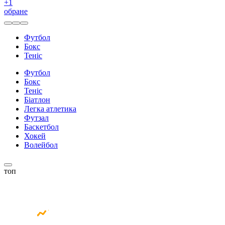
+
1
обране
Футбол
Бокс
Теніс
Футбол
Бокс
Теніс
Біатлон
Легка атлетика
Футзал
Баскетбол
Хокей
Волейбол
топ