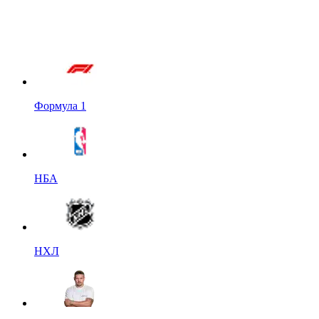
Формула 1
НБА
НХЛ