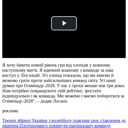
Play
Video
Я хочу бачити новий рівень гри від хлопців у кожному
наступному матчі. Я вдячний кожному з команди за наш
виступ у Лізі націй. Усі хлопці показали, що ми вміємо й
можемо грати проти найсильніших команд світу. Усі наші
думки про Олімпіаду-2028. У нас є трохи менше ніж три роки.
Нам потрібно покращувати свій рейтинг, зростати
індивідуально і як команда. Ми можемо і маємо поборотися за
Олімпіаду-2028", – додав Лосано.
реклама
Тренер збірної України з волейболу пояснив своє ставлення до
рішення Плотницького покинути національну команду