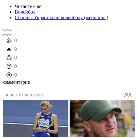
Читайте еще
:
Волейбол
Сборная Украины по волейболу (женщины)
️👍
0
️🔥
0
️😄
0
️😢
0
️🤬
0
комментарии