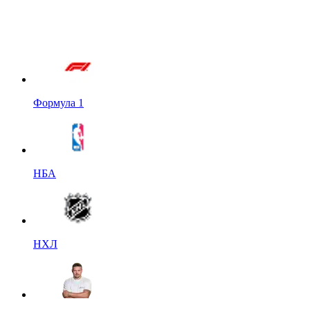
Формула 1
НБА
НХЛ