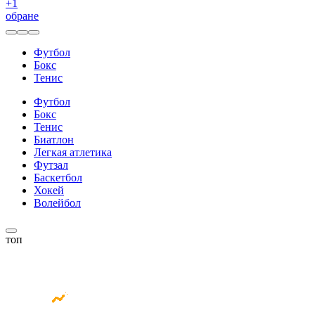
+
1
обране
Футбол
Бокс
Тенис
Футбол
Бокс
Тенис
Биатлон
Легкая атлетика
Футзал
Баскетбол
Хокей
Волейбол
топ