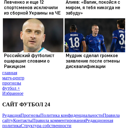
главная
матч-центр
прогнозы
футбол +
Избранное
САЙТ ФУТБОЛ 24
Редакция
Прогнозы
Политика конфиденциальности
Правила
сайту
Контакты
Правила комментирования
Редакционная
политика
Структура собственности