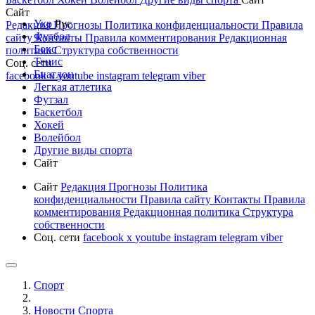
Сайт
Укр
Рус
Редакция
Прогнозы
Политика конфиденциальности
Правила
Футбол
сайту
Контакты
Правила комментирования
Редакционная
Бокс
политика
Структура собственности
Тенис
Соц. сети
Биатлон
facebook
x
youtube
instagram
telegram
viber
Легкая атлетика
Футзал
Баскетбол
Хокей
Волейбол
Другие виды спорта
Сайт
Сайт
Редакция
Прогнозы
Политика
конфиденциальности
Правила сайту
Контакты
Правила
комментирования
Редакционная политика
Структура
собственности
Соц. сети
facebook
x
youtube
instagram
telegram
viber
Спорт
Новости Cпорта