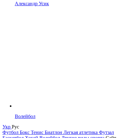
Александр Усик
Волейбол
Укр
Рус
Футбол
Бокс
Тенис
Биатлон
Легкая атлетика
Футзал
Баскетбол
Хокей
Волейбол
Другие виды спорта
Сайт