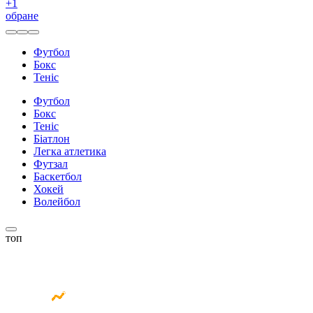
+
1
обране
Футбол
Бокс
Теніс
Футбол
Бокс
Теніс
Біатлон
Легка атлетика
Футзал
Баскетбол
Хокей
Волейбол
топ