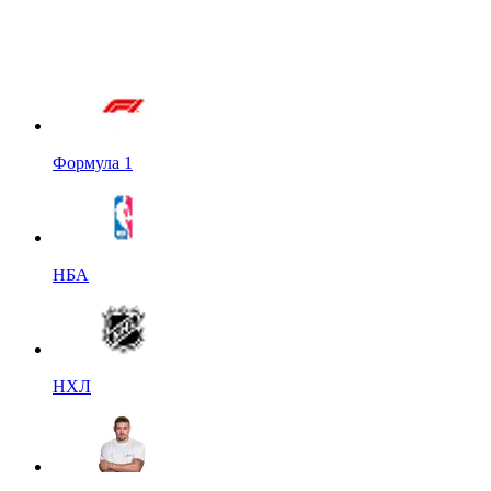
Формула 1
НБА
НХЛ