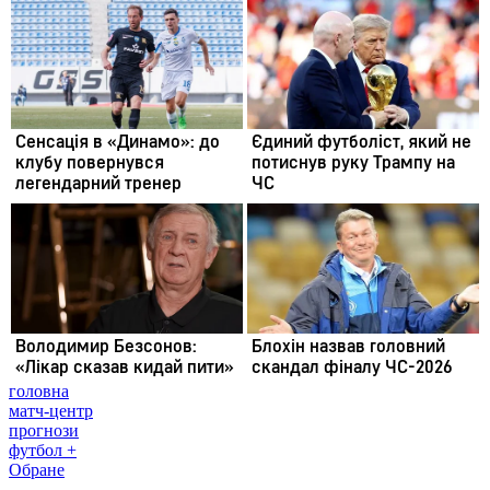
головна
матч-центр
прогнози
футбол +
Обране