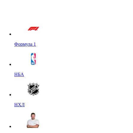
Формула 1
НБА
НХЛ