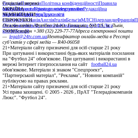
Редакція
Соціальні мережі
Прогнози
Політика конфіденційності
Правила
сайту
facebook
УКРАЇНА
Контакти
x
youtube
Правила коментування
instagram
telegram
viber
Редакційна
політика
Україна
ЧЕМПІОНАТИ
Перша ліга
Структура власності
Друга ліга
Німеччина
ЄВРОКУБКИ
Іспанія
Англія
Італія
Бельгія
МЛС
Нідерланди
Франція
П
Ліга чемпіонів
Онлайн-медіа «Футбол 24»
Ліга Європи
Юнацька ліга УЄФА
пл. Галицька, буд. 15, м. Львів,
Ліга
конференцій
79008
Телефон +380 (32) 229-77-77
Адреса електронної пошти
—
legal@24tv.com.ua
Ідентифікатор онлайн-медіа в Реєстрі
суб’єктів у сфері медіа — R40-06058
21+
Матеріали сайту призначені для осіб старше 21 року
При цитуванні і використанні будь-яких матеріалів посилання
на "Футбол 24" обов'язкове. При цитуванні і використанні в
мережі Інтернет гіперпосилання на сайт
football24.ua
обов'язкове. Матеріали зі знаком "Спецпроект",
"Партнерський матеріал", "Реклама", "Новини компаній"
публікуємо на правах реклами.
21+
Матеріали сайту призначені для осіб старше 21 року
Усi права захищенi. © 2005 -
2026
, ПрАТ "Телерадіокомпанія
Люкс". "Футбол 24".