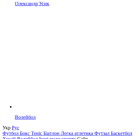
Олександр Усик
Волейбол
Укр
Рус
Футбол
Бокс
Теніс
Біатлон
Легка атлетика
Футзал
Баскетбол
Хокей
Волейбол
Інші види спорту
Сайт