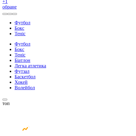
+
1
обране
Футбол
Бокс
Теніс
Футбол
Бокс
Теніс
Біатлон
Легка атлетика
Футзал
Баскетбол
Хокей
Волейбол
топ