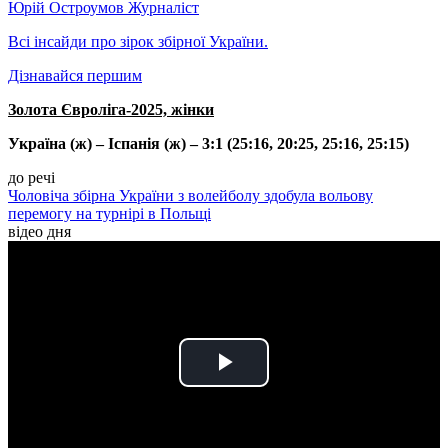
Юрій Остроумов
Журналіст
Всі інсайди про зірок збірної України.
Дізнавайся першим
Золота Євроліга-2025, жінки
Україна (ж) – Іспанія (ж) – 3:1 (25:16, 20:25, 25:16, 25:15)
до речі
Чоловіча збірна України з волейболу здобула вольову
перемогу на турнірі в Польщі
відео дня
Play
Video