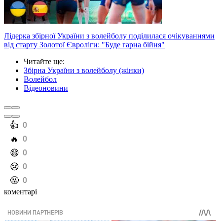
Лідерка збірної України з волейболу поділилася очікуваннями
від старту Золотої Євроліги: "Буде гарна бійня"
Читайте ще
:
Збірна України з волейболу (жінки)
Волейбол
Відеоновини
️👍
0
️🔥
0
️😄
0
️😢
0
️🤬
0
коментарі