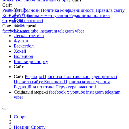
Сайт
Укр
Рус
Редакція
Прогнози
Політика конфіденційності
Правила сайту
Футбол
Контакти
Правила коментування
Редакційна політика
Бокс
Структура власності
Теніс
Соціальні мережі
Біатлон
facebook
x
youtube
instagram
telegram
viber
Легка атлетика
Футзал
Баскетбол
Хокей
Волейбол
Інші види спорту
Сайт
Сайт
Редакція
Прогнози
Політика конфіденційності
Правила сайту
Контакти
Правила коментування
Редакційна політика
Структура власності
Соціальні мережі
facebook
x
youtube
instagram
telegram
viber
Спорт
Новини Спорту