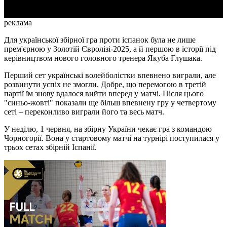
реклама
Для української збірної гра проти іспанок була не лише
прем'єрною у Золотій Євролізі-2025, а й першою в історії під
керівництвом нового головного тренера Якуба Глушака.
Перший сет українські волейболістки впевнено виграли, але
розвинути успіх не змогли. Добре, що перемогою в третій
партії їм знову вдалося вийти вперед у матчі. Після цього
"синьо-жовті" показали ще більш впевнену гру у четвертому
сеті – переконливо виграли його та весь матч.
У неділю, 1 червня, на збірну України чекає гра з командою
Чорногорії. Вона у стартовому матчі на турнірі поступилася у
трьох сетах збірній Іспанії.