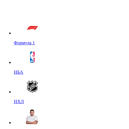
Формула 1
НБА
НХЛ