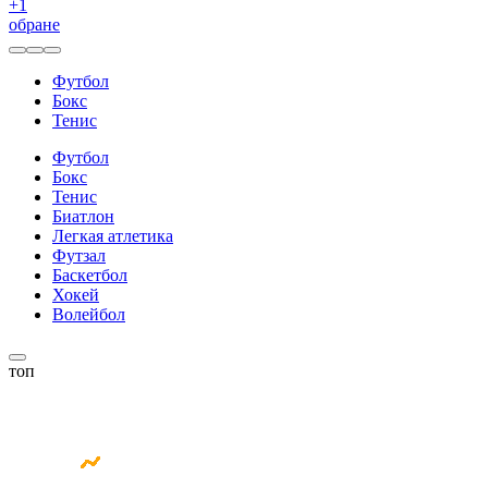
+
1
обране
Футбол
Бокс
Тенис
Футбол
Бокс
Тенис
Биатлон
Легкая атлетика
Футзал
Баскетбол
Хокей
Волейбол
топ