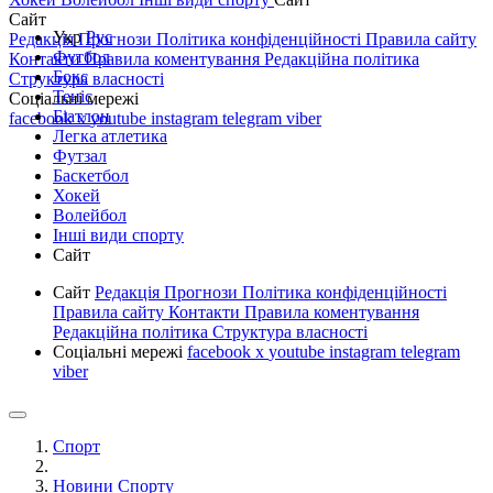
Сайт
Укр
Рус
Редакція
Прогнози
Політика конфіденційності
Правила сайту
Футбол
Контакти
Правила коментування
Редакційна політика
Бокс
Структура власності
Теніс
Соціальні мережі
Біатлон
facebook
x
youtube
instagram
telegram
viber
Легка атлетика
Футзал
Баскетбол
Хокей
Волейбол
Інші види спорту
Сайт
Сайт
Редакція
Прогнози
Політика конфіденційності
Правила сайту
Контакти
Правила коментування
Редакційна політика
Структура власності
Соціальні мережі
facebook
x
youtube
instagram
telegram
viber
Спорт
Новини Спорту