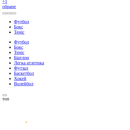
+
1
обране
Футбол
Бокс
Теніс
Футбол
Бокс
Теніс
Біатлон
Легка атлетика
Футзал
Баскетбол
Хокей
Волейбол
топ