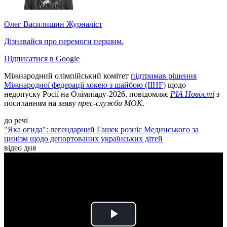
Олег Василишин
Журналіст
Дізнавайся про перемоги першим.
Підписатися в Google
Міжнародний олімпійський комітет
підтримав рішення
Міжнародної федерації хокею з шайбою (IIHF)
щодо
недопуску Росії на Олімпіаду-2026, повідомляє
РІА Новості
з
посиланням на заяву
прес-служби МОК
.
до речі
"Яка огида": легендарний Гашек розніс Мединського за
цинізм щодо депортованих українських дітей
відео дня
Play