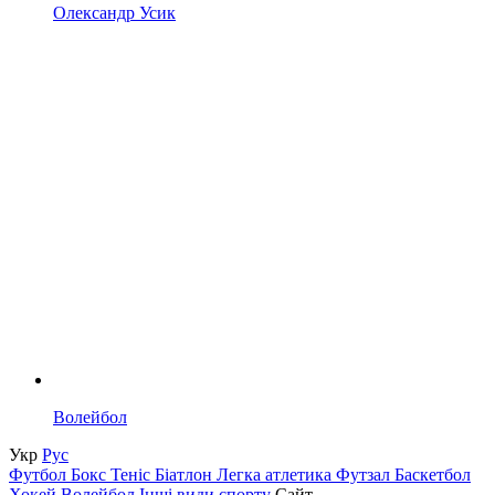
Олександр Усик
Волейбол
Укр
Рус
Футбол
Бокс
Теніс
Біатлон
Легка атлетика
Футзал
Баскетбол
Хокей
Волейбол
Інші види спорту
Сайт