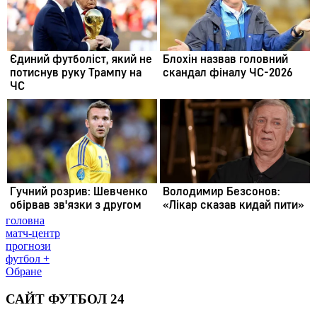
головна
матч-центр
прогнози
футбол +
Обране
САЙТ ФУТБОЛ 24