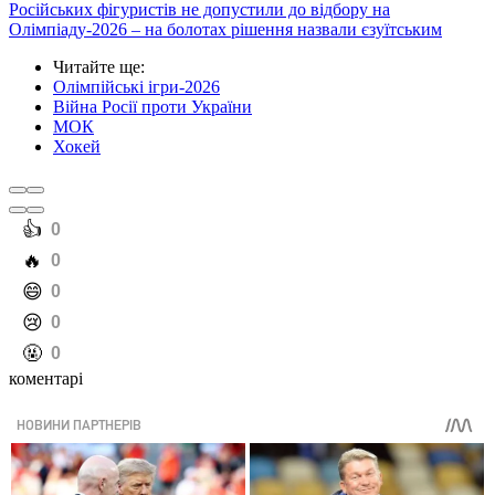
Російських фігуристів не допустили до відбору на
Олімпіаду-2026 – на болотах рішення назвали єзуїтським
Читайте ще
:
Олімпійські ігри-2026
Війна Росії проти України
МОК
Хокей
️👍
0
️🔥
0
️😄
0
️😢
0
️🤬
0
коментарі