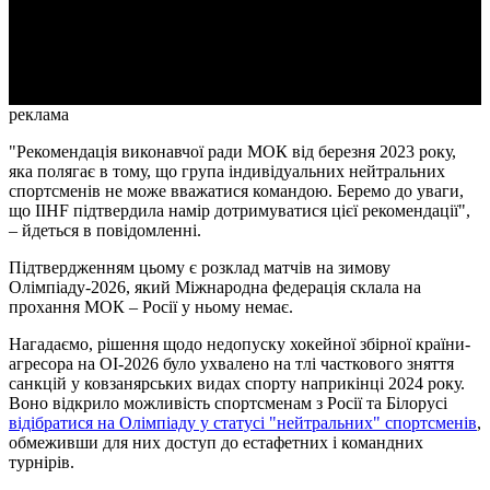
Video
реклама
"Рекомендація виконавчої ради МОК від березня 2023 року,
яка полягає в тому, що група індивідуальних нейтральних
спортсменів не може вважатися командою. Беремо до уваги,
що IIHF підтвердила намір дотримуватися цієї рекомендації",
– йдеться в повідомленні.
Підтвердженням цьому є розклад матчів на зимову
Олімпіаду-2026, який Міжнародна федерація склала на
прохання МОК – Росії у ньому немає.
Нагадаємо, рішення щодо недопуску хокейної збірної країни-
агресора на ОІ-2026 було ухвалено на тлі часткового зняття
санкцій у ковзанярських видах спорту наприкінці 2024 року.
Воно відкрило можливість спортсменам з Росії та Білорусі
відібратися на Олімпіаду у статусі "нейтральних" спортсменів
,
обмеживши для них доступ до естафетних і командних
турнірів.