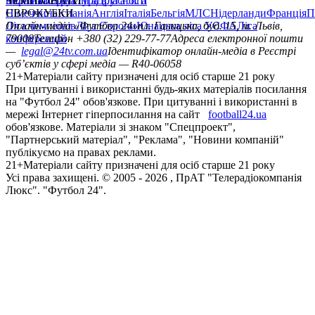
політика
Україна
ЧЕМПІОНАТИ
Перша ліга
Структура власності
Друга ліга
Німеччина
ЄВРОКУБКИ
Іспанія
Англія
Італія
Бельгія
МЛС
Нідерланди
Франція
П
Ліга чемпіонів
Онлайн-медіа «Футбол 24»
Ліга Європи
Юнацька ліга УЄФА
пл. Галицька, буд. 15, м. Львів,
Ліга
конференцій
79008
Телефон +380 (32) 229-77-77
Адреса електронної пошти
—
legal@24tv.com.ua
Ідентифікатор онлайн-медіа в Реєстрі
суб’єктів у сфері медіа — R40-06058
21+
Матеріали сайту призначені для осіб старше 21 року
При цитуванні і використанні будь-яких матеріалів посилання
на "Футбол 24" обов'язкове. При цитуванні і використанні в
мережі Інтернет гіперпосилання на сайт
football24.ua
обов'язкове. Матеріали зі знаком "Спецпроект",
"Партнерський матеріал", "Реклама", "Новини компаній"
публікуємо на правах реклами.
21+
Матеріали сайту призначені для осіб старше 21 року
Усi права захищенi. © 2005 -
2026
, ПрАТ "Телерадіокомпанія
Люкс". "Футбол 24".