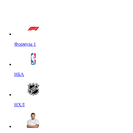
Формула 1
НБА
НХЛ