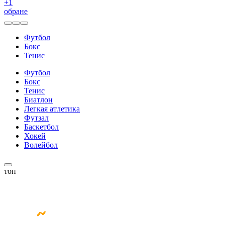
+
1
обране
Футбол
Бокс
Тенис
Футбол
Бокс
Тенис
Биатлон
Легкая атлетика
Футзал
Баскетбол
Хокей
Волейбол
топ