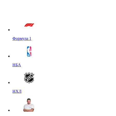
Формула 1
НБА
НХЛ