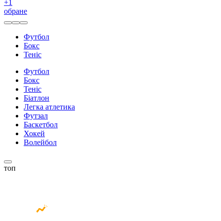
+
1
обране
Футбол
Бокс
Теніс
Футбол
Бокс
Теніс
Біатлон
Легка атлетика
Футзал
Баскетбол
Хокей
Волейбол
топ