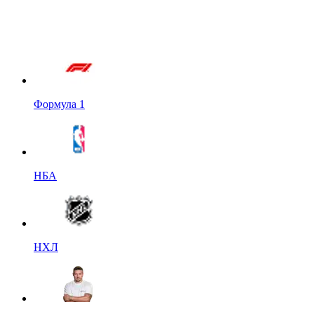
Формула 1
НБА
НХЛ