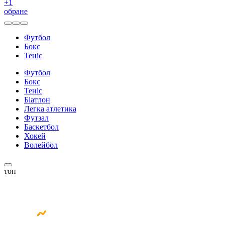
+
1
обране
Футбол
Бокс
Теніс
Футбол
Бокс
Теніс
Біатлон
Легка атлетика
Футзал
Баскетбол
Хокей
Волейбол
топ