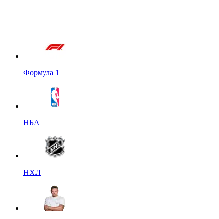
Формула 1
НБА
НХЛ