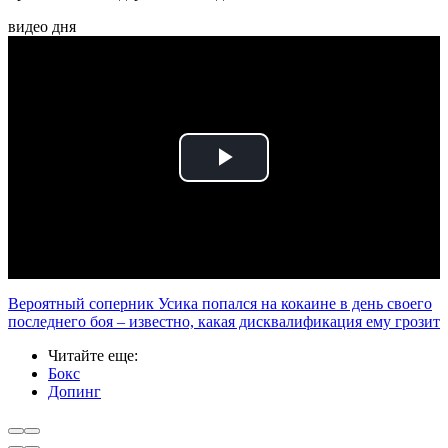
видео дня
Play
Video
Вероятный соперник Усика попался на кокаине в день своего
последнего боя – известно, какая дисквалификация ему грозит
Читайте еще
:
Бокс
Допинг