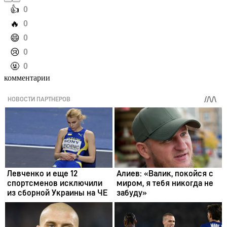
️👍
0
️🔥
0
️😄
0
️😢
0
️🤬
0
комментарии