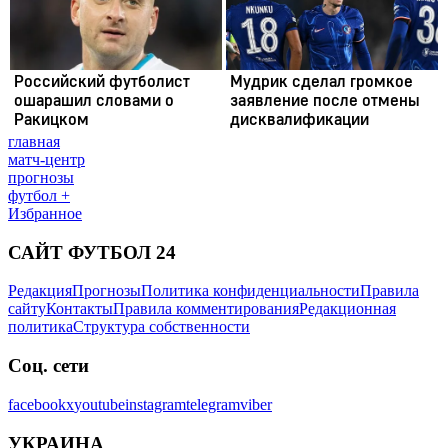
главная
матч-центр
прогнозы
футбол +
Избранное
САЙТ ФУТБОЛ 24
Редакция
Прогнозы
Политика конфиденциальности
Правила
сайту
Контакты
Правила комментирования
Редакционная
политика
Структура собственности
Соц. сети
facebook
x
youtube
instagram
telegram
viber
УКРАИНА