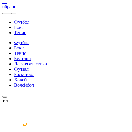
+
1
обране
Футбол
Бокс
Тенис
Футбол
Бокс
Тенис
Биатлон
Легкая атлетика
Футзал
Баскетбол
Хокей
Волейбол
топ