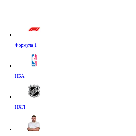
Формула 1
НБА
НХЛ