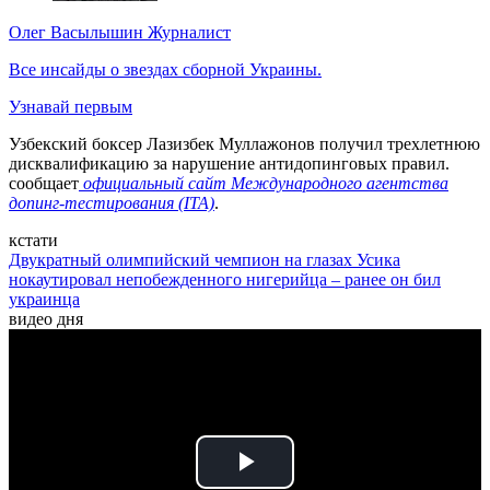
Олег Васылышин
Журналист
Все инсайды о звездах сборной Украины.
Узнавай первым
Узбекский боксер Лазизбек Муллажонов получил трехлетнюю
дисквалификацию за нарушение антидопинговых правил.
сообщает
официальный сайт Международного агентства
допинг-тестирования (ITA)
.
кстати
Двукратный олимпийский чемпион на глазах Усика
нокаутировал непобежденного нигерийца – ранее он бил
украинца
видео дня
Play