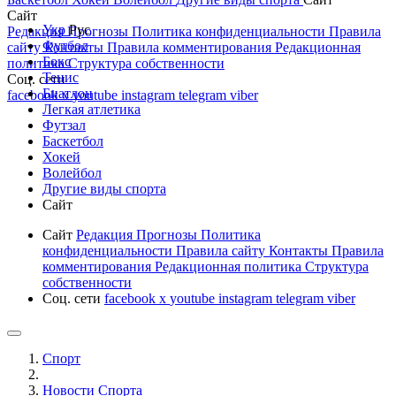
Сайт
Укр
Рус
Редакция
Прогнозы
Политика конфиденциальности
Правила
Футбол
сайту
Контакты
Правила комментирования
Редакционная
Бокс
политика
Структура собственности
Тенис
Соц. сети
Биатлон
facebook
x
youtube
instagram
telegram
viber
Легкая атлетика
Футзал
Баскетбол
Хокей
Волейбол
Другие виды спорта
Сайт
Сайт
Редакция
Прогнозы
Политика
конфиденциальности
Правила сайту
Контакты
Правила
комментирования
Редакционная политика
Структура
собственности
Соц. сети
facebook
x
youtube
instagram
telegram
viber
Спорт
Новости Cпорта