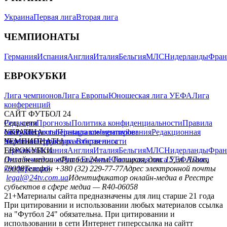
Украина
Первая лига
Вторая лига
ЧЕМПИОНАТЫ
Германия
Испания
Англия
Италия
Бельгия
МЛС
Нидерланды
Фран
ЕВРОКУБКИ
Лига чемпионов
Лига Европы
Юношеская лига УЕФА
Лига
конференций
САЙТ ФУТБОЛ 24
Редакция
Соц. сети
Прогнозы
Политика конфиденциальности
Правила
сайту
facebook
УКРАИНА
Контакты
x
youtube
Правила комментирования
instagram
telegram
viber
Редакционная
политика
Украина
ЧЕМПИОНАТЫ
Первая лига
Структура собственности
Вторая лига
Германия
ЕВРОКУБКИ
Испания
Англия
Италия
Бельгия
МЛС
Нидерланды
Фран
Лига чемпионов
Онлайн-медиа «Футбол 24»
Лига Европы
пл. Галицкая, дом. 15, м. Львов,
Юношеская лига УЕФА
Лига
конференций
79008
Телефон +380 (32) 229-77-77
Адрес электронной почты
legal@24tv.com.ua
Идентификатор онлайн-медиа в Реестре
субъектов в сфере медиа — R40-06058
21+
Материалы сайта предназначены для лиц старше 21 года
При цитировании и использовании любых материалов ссылка
на "Футбол 24" обязательна. При цитировании и
использовании в сети Интернет гиперссылка на сайтт