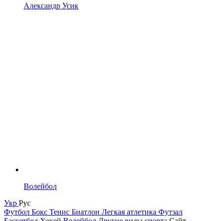
Александр Усик
Волейбол
Укр
Рус
Футбол
Бокс
Тенис
Биатлон
Легкая атлетика
Футзал
Баскетбол
Хокей
Волейбол
Другие виды спорта
Сайт