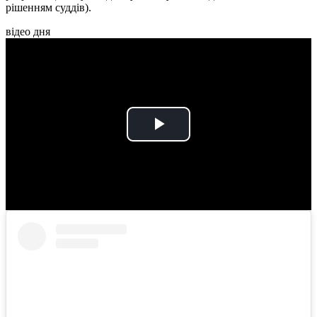
рішенням суддів).
відео дня
Play
Video