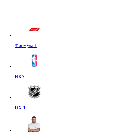
Формула 1
НБА
НХЛ