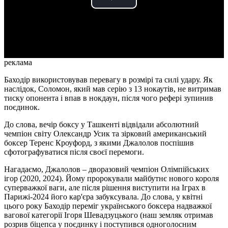
Play
Video
реклама
Баходір використовував перевагу в розмірі та силі удару. Як
наслідок, Соломон, який мав серію з 13 нокаутів, не витримав
тиску опонента і впав в нокдаун, після чого рефері зупинив
поєдинок.
До слова, вечір боксу у Ташкенті відвідали абсолютний
чемпіон світу Олександр Усик та зірковий американський
боксер Теренс Кроуфорд, з якими Джалолов поспішив
сфотографуватися після своєї перемоги.
Нагадаємо, Джалолов – дворазовий чемпіон Олімпійських
ігор (2020, 2024). Йому пророкували майбутнє нового короля
суперважкої ваги, але після рішення виступити на Іграх в
Парижі-2024 його кар'єра забуксувала. До слова, у квітні
цього року Баходір переміг українського боксера надважкої
вагової категорії Ігоря Шевадзуцького (наш земляк отримав
розрив біцепса у поєдинку і поступився одноголосним