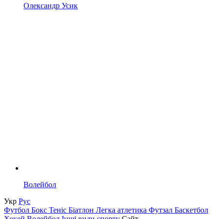
Олександр Усик
Волейбол
Укр
Рус
Футбол
Бокс
Теніс
Біатлон
Легка атлетика
Футзал
Баскетбол
Хокей
Волейбол
Інші види спорту
Сайт