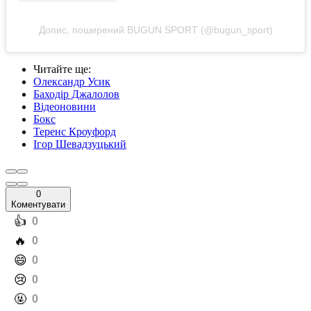
Допис, поширений BUGUN SPORT (@bugun_sport)
Читайте ще
:
Олександр Усик
Баходір Джалолов
Відеоновини
Бокс
Теренс Кроуфорд
Ігор Шевадзуцький
0
Коментувати
️👍
0
️🔥
0
️😄
0
️😢
0
️🤬
0