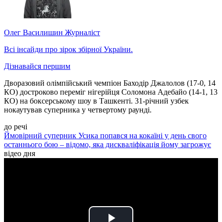
Олег Василишин
Журналіст
Всі інсайди про зірок збірної України.
Дізнавайся першим
Дворазовий олімпійський чемпіон Баходір Джалолов (17-0, 14
КО) достроково переміг нігерійця Соломона Адебайо (14-1, 13
КО) на боксерському шоу в Ташкенті. 31-річний узбек
нокаутував суперника у четвертому раунді.
до речі
Ймовірний суперник Усика попався на кокаїні у день свого
останнього бою – відомо, яка дискваліфікація йому загрожує
відео дня