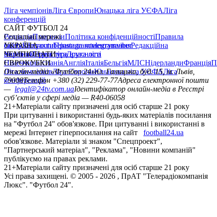
Ліга чемпіонів
Ліга Європи
Юнацька ліга УЄФА
Ліга
конференцій
САЙТ ФУТБОЛ 24
Редакція
Соціальні мережі
Прогнози
Політика конфіденційності
Правила
сайту
facebook
УКРАЇНА
Контакти
x
youtube
Правила коментування
instagram
telegram
viber
Редакційна
політика
Україна
ЧЕМПІОНАТИ
Перша ліга
Структура власності
Друга ліга
Німеччина
ЄВРОКУБКИ
Іспанія
Англія
Італія
Бельгія
МЛС
Нідерланди
Франція
П
Ліга чемпіонів
Онлайн-медіа «Футбол 24»
Ліга Європи
Юнацька ліга УЄФА
пл. Галицька, буд. 15, м. Львів,
Ліга
конференцій
79008
Телефон +380 (32) 229-77-77
Адреса електронної пошти
—
legal@24tv.com.ua
Ідентифікатор онлайн-медіа в Реєстрі
суб’єктів у сфері медіа — R40-06058
21+
Матеріали сайту призначені для осіб старше 21 року
При цитуванні і використанні будь-яких матеріалів посилання
на "Футбол 24" обов'язкове. При цитуванні і використанні в
мережі Інтернет гіперпосилання на сайт
football24.ua
обов'язкове. Матеріали зі знаком "Спецпроект",
"Партнерський матеріал", "Реклама", "Новини компаній"
публікуємо на правах реклами.
21+
Матеріали сайту призначені для осіб старше 21 року
Усi права захищенi. © 2005 -
2026
, ПрАТ "Телерадіокомпанія
Люкс". "Футбол 24".