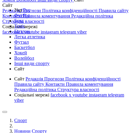
Сайт
Укр
Рус
Редакція
Прогнози
Політика конфіденційності
Правила сайту
Футбол
Контакти
Правила коментування
Редакційна політика
Бокс
Структура власності
Теніс
Соціальні мережі
Біатлон
facebook
x
youtube
instagram
telegram
viber
Легка атлетика
Футзал
Баскетбол
Хокей
Волейбол
Інші види спорту
Сайт
Сайт
Редакція
Прогнози
Політика конфіденційності
Правила сайту
Контакти
Правила коментування
Редакційна політика
Структура власності
Соціальні мережі
facebook
x
youtube
instagram
telegram
viber
Спорт
Новини Спорту