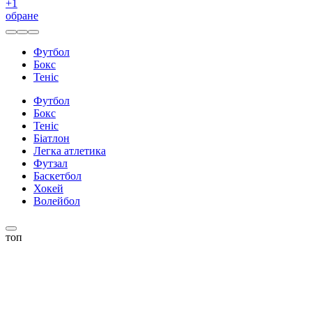
+
1
обране
Футбол
Бокс
Теніс
Футбол
Бокс
Теніс
Біатлон
Легка атлетика
Футзал
Баскетбол
Хокей
Волейбол
топ