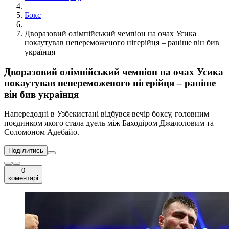
Бокс
Дворазовий олімпійський чемпіон на очах Усика
нокаутував непереможеного нігерійця – раніше він бив
українця
Дворазовий олімпійський чемпіон на очах Усика
нокаутував непереможеного нігерійця – раніше
він бив українця
Напередодні в Узбекистані відбувся вечір боксу, головним
поєдинком якого стала дуель між Баходіром Джалоловим та
Соломоном Адебайо.
Поділитись
0
коментарі