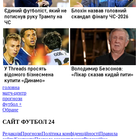
головна
матч-центр
прогнози
футбол +
Обране
САЙТ ФУТБОЛ 24
Редакція
Прогнози
Політика конфіденційності
Правила