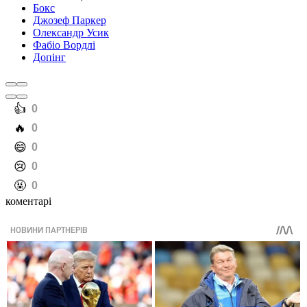
Бокс
Джозеф Паркер
Олександр Усик
Фабіо Вордлі
Допінг
️👍
0
️🔥
0
️😄
0
️😢
0
️🤬
0
коментарі