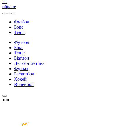
+
1
обране
Футбол
Бокс
Теніс
Футбол
Бокс
Теніс
Біатлон
Легка атлетика
Футзал
Баскетбол
Хокей
Волейбол
топ