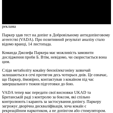
Video
реклама
Паркер здав тест на допінг в Добровільному антидопінговому
агентстві (VADA). Про позитивний результат аналізу стало
відомо вранці, 14 листопада.
Команда Джозефа Паркера має можливість замовити
дослідження проби Б. Втім, невідомо, чи скористається вона
цим.
Сліди метаболіту кокаїну бензоїлекгоніну зазвичай
залишаються в сечі протягом десь чотирьох днів. Це означає,
що Паркер, ймовірно, контактував з кокаїном під час
завершального тижня підготовки до бою.
VADA тепер має передати свої висновки UKAD та
Британській раді з контролю за боксом, які спільно
контролюють і карають за застосування допінгу. Паркеру
загрожує дворічна дискваліфікація, хоча кокаїн є
рекреаційним наркотиком, а не допінгом або стимулятором.