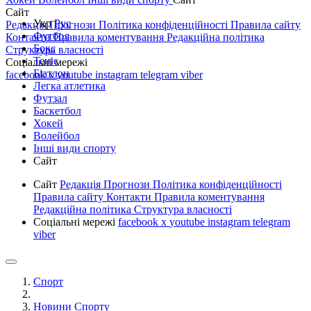
Сайт
Укр
Рус
Редакція
Прогнози
Політика конфіденційності
Правила сайту
Футбол
Контакти
Правила коментування
Редакційна політика
Бокс
Структура власності
Теніс
Соціальні мережі
Біатлон
facebook
x
youtube
instagram
telegram
viber
Легка атлетика
Футзал
Баскетбол
Хокей
Волейбол
Інші види спорту
Сайт
Сайт
Редакція
Прогнози
Політика конфіденційності
Правила сайту
Контакти
Правила коментування
Редакційна політика
Структура власності
Соціальні мережі
facebook
x
youtube
instagram
telegram
viber
Спорт
Новини Спорту