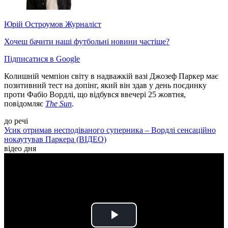
Юрій Остроумов
Журналіст
Хочеш бачити наші футбольні новини частіше?
Підписатися в Google
Колишній чемпіон світу в надважкій вазі Джозеф Паркер має
позитивний тест на допінг, який він здав у день поєдинку
проти Фабіо Вордлі, що відбувся ввечері 25 жовтня,
повідомляє
The Sun
.
до речі
Усик отримав несподіваного суперника – Вордлі сенсаційно
нокаутував Паркера (ВІДЕО)
відео дня
Play