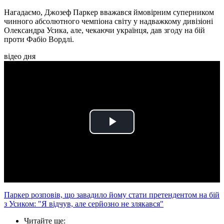
Нагадаємо, Джозеф Паркер вважався ймовірним суперником
чинного абсолютного чемпіона світу у надважкому дивізіоні
Олександра Усика, але, чекаючи українця, дав згоду на бій
проти Фабіо Вордлі.
відео дня
Play
Video
Паркер розповів, що завадило йому стати претендентом на бій
з Усиком: "Я відчув, але серйозно не злякався"
Читайте ще
: