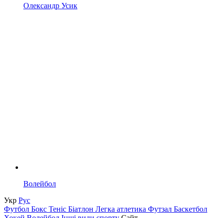
Олександр Усик
Волейбол
Укр
Рус
Футбол
Бокс
Теніс
Біатлон
Легка атлетика
Футзал
Баскетбол
Хокей
Волейбол
Інші види спорту
Сайт