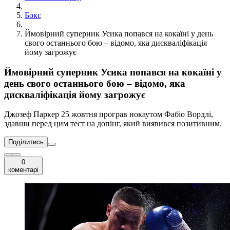
Бокс
Ймовірний суперник Усика попався на кокаїні у день
свого останнього бою – відомо, яка дискваліфікація
йому загрожує
Ймовірний суперник Усика попався на кокаїні у
день свого останнього бою – відомо, яка
дискваліфікація йому загрожує
Джозеф Паркер 25 жовтня програв нокаутом Фабіо Вордлі,
здавши перед цим тест на допінг, який виявився позитивним.
Поділитись
0
коментарі