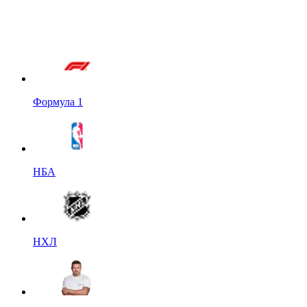
Формула 1
НБА
НХЛ