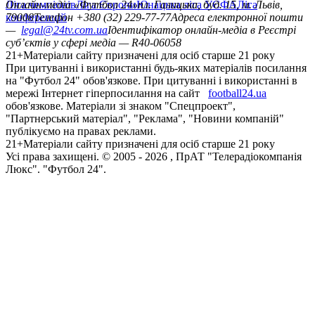
Ліга чемпіонів
Онлайн-медіа «Футбол 24»
Ліга Європи
Юнацька ліга УЄФА
пл. Галицька, буд. 15, м. Львів,
Ліга
конференцій
79008
Телефон +380 (32) 229-77-77
Адреса електронної пошти
—
legal@24tv.com.ua
Ідентифікатор онлайн-медіа в Реєстрі
суб’єктів у сфері медіа — R40-06058
21+
Матеріали сайту призначені для осіб старше 21 року
При цитуванні і використанні будь-яких матеріалів посилання
на "Футбол 24" обов'язкове. При цитуванні і використанні в
мережі Інтернет гіперпосилання на сайт
football24.ua
обов'язкове. Матеріали зі знаком "Спецпроект",
"Партнерський матеріал", "Реклама", "Новини компаній"
публікуємо на правах реклами.
21+
Матеріали сайту призначені для осіб старше 21 року
Усi права захищенi. © 2005 -
2026
, ПрАТ "Телерадіокомпанія
Люкс". "Футбол 24".