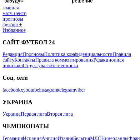
главная
матч-центр
прогнозы
футбол +
Избранное
САЙТ ФУТБОЛ 24
Редакция
Прогнозы
Политика конфиденциальности
Правила
сайту
Контакты
Правила комментирования
Редакционная
политика
Структура собственности
Соц. сети
facebook
x
youtube
instagram
telegram
viber
УКРАИНА
Украина
Первая лига
Вторая лига
ЧЕМПИОНАТЫ
Германия
Испания
Англия
Италия
Бельгия
МЛС
Нидерланды
Фран