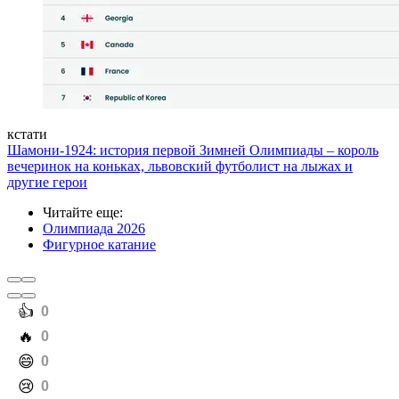
кстати
Шамони-1924: история первой Зимней Олимпиады – король
вечеринок на коньках, львовский футболист на лыжах и
другие герои
Читайте еще
:
Олимпиада 2026
Фигурное катание
️👍
0
️🔥
0
️😄
0
️😢
0