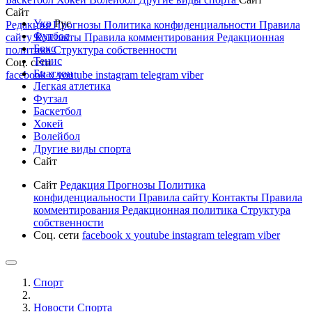
Сайт
Укр
Рус
Редакция
Прогнозы
Политика конфиденциальности
Правила
Футбол
сайту
Контакты
Правила комментирования
Редакционная
Бокс
политика
Структура собственности
Тенис
Соц. сети
Биатлон
facebook
x
youtube
instagram
telegram
viber
Легкая атлетика
Футзал
Баскетбол
Хокей
Волейбол
Другие виды спорта
Сайт
Сайт
Редакция
Прогнозы
Политика
конфиденциальности
Правила сайту
Контакты
Правила
комментирования
Редакционная политика
Структура
собственности
Соц. сети
facebook
x
youtube
instagram
telegram
viber
Спорт
Новости Cпорта