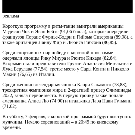
реклама
Короткую программу в ритм-танце выиграли американцы
Мэдисон Чок и Эван Бейтс (91,06 балла), которые опередили
французов Лоранс Фурнье-Бодри и Гийома Сизерона (89,98), а
также британцев Лайлу Фир и Льюиса Гибсона (86,85).
Среди спортивных пар победу в короткой программе
одержали японцы Рику Миура и Рюити Кихара (82,84).
Вторыми стали представители Грузии Анастасия Метелкина и
Лука Берулава (77,54), третье место у Сары Конти и Никколо
Макии (76,65) из Италии.
Среди женщин легендарная японка Каори Сакамото (78,88),
трехкратная чемпионка мира и 2-кратный призер Олимпиады
2022, заняла первое место. В первую тройку также попали
американка Алиса Лю (74,90) и итальянка Лара Наки Гутманн
(71,62).
В субботу, 7 февраля, с короткой программой будут выступать
мужчины. Начало соревнований – в 20:45 по киевскому
времени.