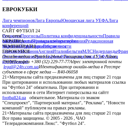
ЕВРОКУБКИ
Лига чемпионов
Лига Европы
Юношеская лига УЕФА
Лига
конференций
САЙТ ФУТБОЛ 24
Редакция
Соц. сети
Прогнозы
Политика конфиденциальности
Правила
сайту
facebook
УКРАИНА
Контакты
x
youtube
Правила комментирования
instagram
telegram
viber
Редакционная
политика
Украина
ЧЕМПИОНАТЫ
Первая лига
Структура собственности
Вторая лига
Германия
ЕВРОКУБКИ
Испания
Англия
Италия
Бельгия
МЛС
Нидерланды
Фран
Лига чемпионов
Онлайн-медиа «Футбол 24»
Лига Европы
пл. Галицкая, дом. 15, м. Львов,
Юношеская лига УЕФА
Лига
конференций
79008
Телефон +380 (32) 229-77-77
Адрес электронной почты
legal@24tv.com.ua
Идентификатор онлайн-медиа в Реестре
субъектов в сфере медиа — R40-06058
21+
Материалы сайта предназначены для лиц старше 21 года
При цитировании и использовании любых материалов ссылка
на "Футбол 24" обязательна. При цитировании и
использовании в сети Интернет гиперссылка на сайтт
football24.ua
обязательное. Материалы со знаком
"Спецпроект", "Партнерский материал", "Реклама", "Новости
компаний" публикуем на правах рекламы.
21+
Материалы сайта предназначены для лиц старше 21 года
Все права защищены. © 2005 -
2026
, ЧАО
"Телерадиокомпания Люкс". "Футбол 24".