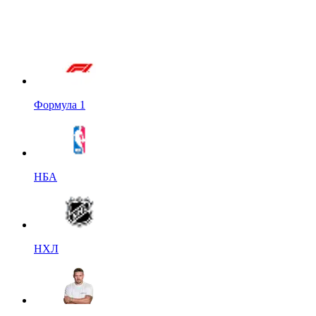
Формула 1
НБА
НХЛ