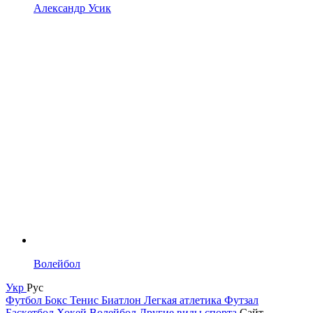
Александр Усик
Волейбол
Укр
Рус
Футбол
Бокс
Тенис
Биатлон
Легкая атлетика
Футзал
Баскетбол
Хокей
Волейбол
Другие виды спорта
Сайт