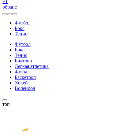
+
1
обране
Футбол
Бокс
Тенис
Футбол
Бокс
Тенис
Биатлон
Легкая атлетика
Футзал
Баскетбол
Хокей
Волейбол
топ