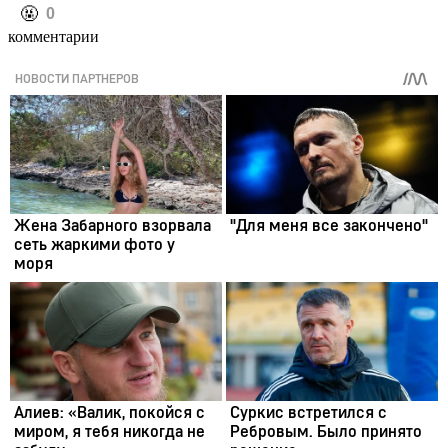
️🤬
0
комментарии