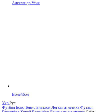
Александр Усик
Волейбол
Укр
Рус
Футбол
Бокс
Тенис
Биатлон
Легкая атлетика
Футзал
Баскетбол
Хокей
Волейбол
Другие виды спорта
Сайт