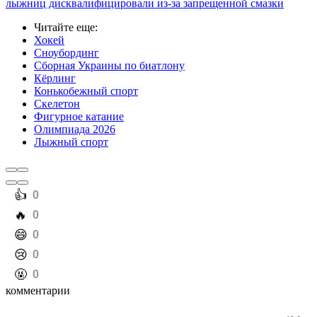
лыжниц дисквалифицировали из-за запрещенной смазки
Читайте еще
:
Хокей
Сноубординг
Сборная Украины по биатлону
Кёрлинг
Конькобежный спорт
Скелетон
Фигурное катание
Олимпиада 2026
Лыжный спорт
️👍
0
️🔥
0
️😄
0
️😢
0
️🤬
0
комментарии