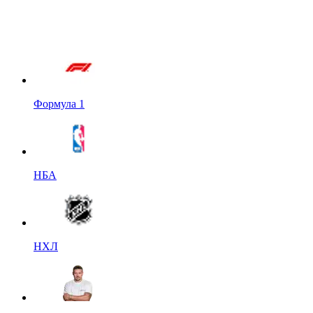
Формула 1
НБА
НХЛ