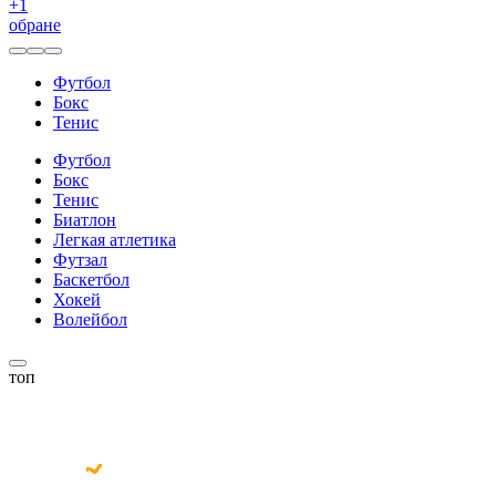
+
1
обране
Футбол
Бокс
Тенис
Футбол
Бокс
Тенис
Биатлон
Легкая атлетика
Футзал
Баскетбол
Хокей
Волейбол
топ