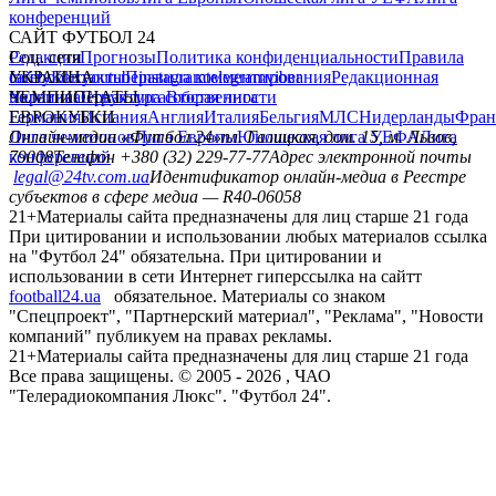
конференций
САЙТ ФУТБОЛ 24
Редакция
Соц. сети
Прогнозы
Политика конфиденциальности
Правила
сайту
facebook
УКРАИНА
Контакты
x
youtube
Правила комментирования
instagram
telegram
viber
Редакционная
политика
Украина
ЧЕМПИОНАТЫ
Первая лига
Структура собственности
Вторая лига
Германия
ЕВРОКУБКИ
Испания
Англия
Италия
Бельгия
МЛС
Нидерланды
Фран
Лига чемпионов
Онлайн-медиа «Футбол 24»
Лига Европы
пл. Галицкая, дом. 15, м. Львов,
Юношеская лига УЕФА
Лига
конференций
79008
Телефон +380 (32) 229-77-77
Адрес электронной почты
legal@24tv.com.ua
Идентификатор онлайн-медиа в Реестре
субъектов в сфере медиа — R40-06058
21+
Материалы сайта предназначены для лиц старше 21 года
При цитировании и использовании любых материалов ссылка
на "Футбол 24" обязательна. При цитировании и
использовании в сети Интернет гиперссылка на сайтт
football24.ua
обязательное. Материалы со знаком
"Спецпроект", "Партнерский материал", "Реклама", "Новости
компаний" публикуем на правах рекламы.
21+
Материалы сайта предназначены для лиц старше 21 года
Все права защищены. © 2005 -
2026
, ЧАО
"Телерадиокомпания Люкс". "Футбол 24".