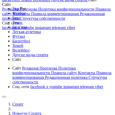
Сайт
Укр
Рус
Редакция
Прогнозы
Политика конфиденциальности
Правила
Футбол
сайту
Контакты
Правила комментирования
Редакционная
Бокс
политика
Структура собственности
Тенис
Соц. сети
Биатлон
facebook
x
youtube
instagram
telegram
viber
Легкая атлетика
Футзал
Баскетбол
Хокей
Волейбол
Другие виды спорта
Сайт
Сайт
Редакция
Прогнозы
Политика
конфиденциальности
Правила сайту
Контакты
Правила
комментирования
Редакционная политика
Структура
собственности
Соц. сети
facebook
x
youtube
instagram
telegram
viber
Спорт
Новости Cпорта