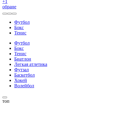
+
1
обране
Футбол
Бокс
Тенис
Футбол
Бокс
Тенис
Биатлон
Легкая атлетика
Футзал
Баскетбол
Хокей
Волейбол
топ