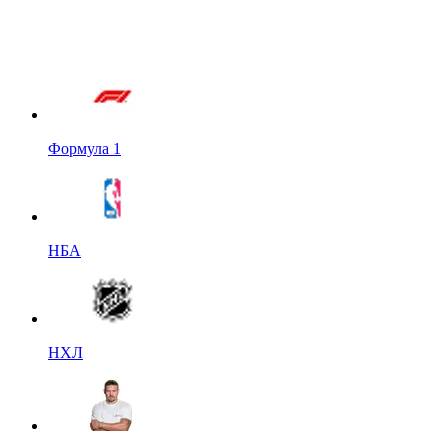
Формула 1
НБА
НХЛ