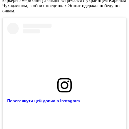
карьеры американец дважды встречался с украинцем Кареном
Чухаджяном, в обоих поединках Эннис одержал победу по
очкам.
Переглянути цей допис в Instagram