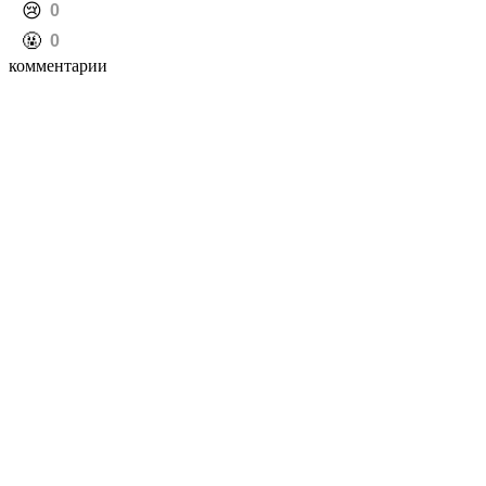
️😢
0
️🤬
0
комментарии