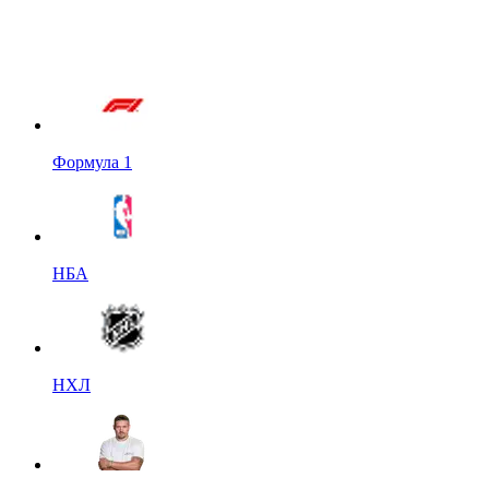
Формула 1
НБА
НХЛ