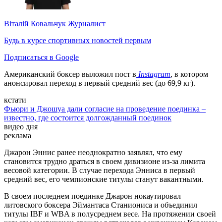
Віталій Ковальчук
Журналист
Будь в курсе спортивных новостей первым
Подписаться в Google
Американский боксер выложил пост в
Instagram
, в котором
анонсировал переход в первый средний вес (до 69,9 кг).
кстати
Фьюри и Джошуа дали согласие на проведение поединка –
известно, где состоится долгожданный поединок
видео дня
реклама
Джарон Эннис ранее неоднократно заявлял, что ему
становится трудно драться в своем дивизионе из-за лимита
весовой категории. В случае перехода Энниса в первый
средний вес, его чемпионские титулы станут вакантными.
В своем последнем поединке Джарон нокаутировал
литовского боксера Эймантаса Станиониса и объединил
титулы IBF и WBA в полусреднем весе. На протяжении своей