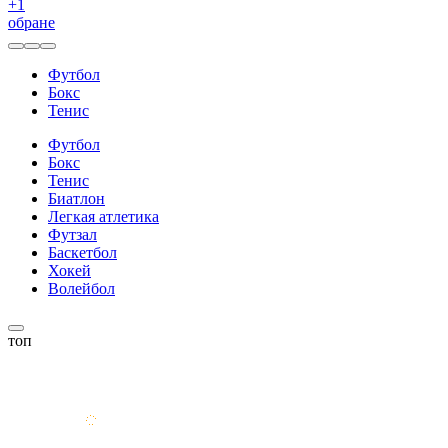
+
1
обране
Футбол
Бокс
Тенис
Футбол
Бокс
Тенис
Биатлон
Легкая атлетика
Футзал
Баскетбол
Хокей
Волейбол
топ