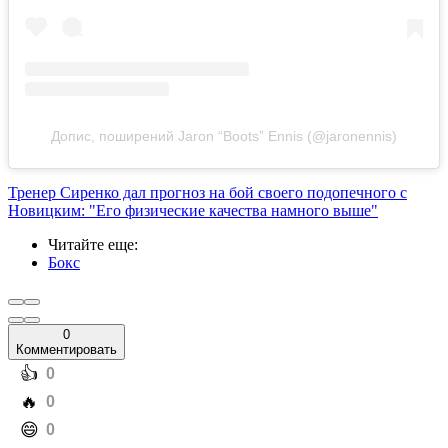
Допис, поширений Jaron “Boots” Ennis (@jaronennis)
Тренер Сиренко дал прогноз на бой своего подопечного с
Новицким: "Его физические качества намного выше"
Читайте еще
:
Бокс
0
Комментировать
️👍
0
️🔥
0
️😄
0