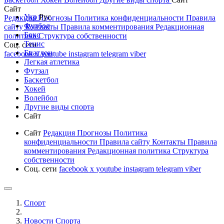
Сайт
Укр
Рус
Редакция
Прогнозы
Политика конфиденциальности
Правила
Футбол
сайту
Контакты
Правила комментирования
Редакционная
Бокс
политика
Структура собственности
Тенис
Соц. сети
Биатлон
facebook
x
youtube
instagram
telegram
viber
Легкая атлетика
Футзал
Баскетбол
Хокей
Волейбол
Другие виды спорта
Сайт
Сайт
Редакция
Прогнозы
Политика
конфиденциальности
Правила сайту
Контакты
Правила
комментирования
Редакционная политика
Структура
собственности
Соц. сети
facebook
x
youtube
instagram
telegram
viber
Спорт
Новости Cпорта