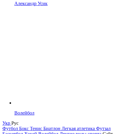
Александр Усик
Волейбол
Укр
Рус
Футбол
Бокс
Тенис
Биатлон
Легкая атлетика
Футзал
Баскетбол
Хокей
Волейбол
Другие виды спорта
Сайт