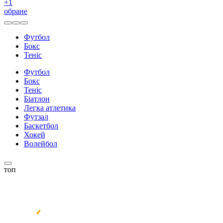
+
1
обране
Футбол
Бокс
Теніс
Футбол
Бокс
Теніс
Біатлон
Легка атлетика
Футзал
Баскетбол
Хокей
Волейбол
топ