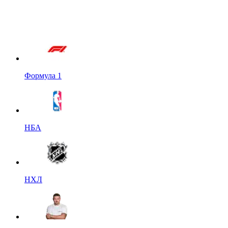
Формула 1
НБА
НХЛ