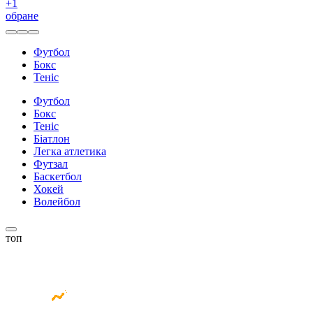
+
1
обране
Футбол
Бокс
Теніс
Футбол
Бокс
Теніс
Біатлон
Легка атлетика
Футзал
Баскетбол
Хокей
Волейбол
топ