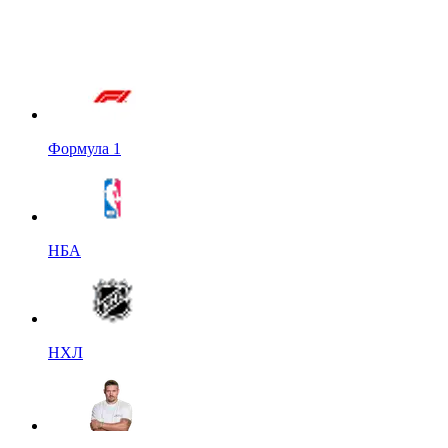
Формула 1
НБА
НХЛ