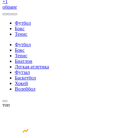
+
1
обране
Футбол
Бокс
Тенис
Футбол
Бокс
Тенис
Биатлон
Легкая атлетика
Футзал
Баскетбол
Хокей
Волейбол
топ