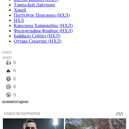
Тампа-Бей Лайтнинг
Хокей
Питтсбург Пингвинз (НХЛ)
НХЛ
Каролина Харрикейнс (НХЛ)
Филадельфия Флайерс (НХЛ)
Баффало Сейбрз (НХЛ)
Оттава Сенаторс (НХЛ)
️👍
0
️🔥
0
️😄
0
️😢
0
️🤬
0
комментарии