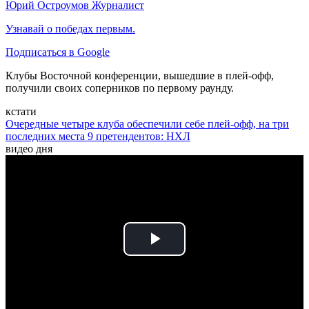
Юрий Остроумов
Журналист
Узнавай о победах первым.
Подписаться в Google
Клубы Восточной конференции, вышедшие в плей-офф,
получили своих соперников по первому раунду.
кстати
Очередные четыре клуба обеспечили себе плей-офф, на три
последних места 9 претендентов: НХЛ
видео дня
Play
Video