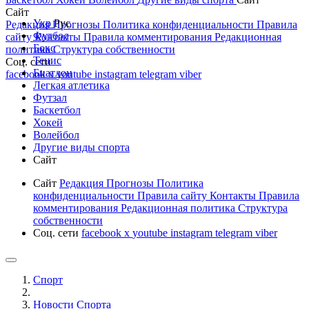
Сайт
Укр
Рус
Редакция
Прогнозы
Политика конфиденциальности
Правила
Футбол
сайту
Контакты
Правила комментирования
Редакционная
Бокс
политика
Структура собственности
Тенис
Соц. сети
Биатлон
facebook
x
youtube
instagram
telegram
viber
Легкая атлетика
Футзал
Баскетбол
Хокей
Волейбол
Другие виды спорта
Сайт
Сайт
Редакция
Прогнозы
Политика
конфиденциальности
Правила сайту
Контакты
Правила
комментирования
Редакционная политика
Структура
собственности
Соц. сети
facebook
x
youtube
instagram
telegram
viber
Спорт
Новости Cпорта