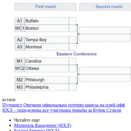
кстати
Путинист Овечкин официально потерял шансы на плей-офф
НХЛ – определены все участники борьбы за Кубок Стэнли
Читайте еще
:
Монреаль Канадиенс (НХЛ)
Бостон Брюинз (НХЛ)