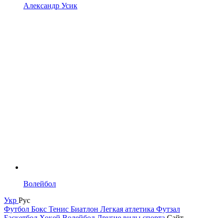
Александр Усик
Волейбол
Укр
Рус
Футбол
Бокс
Тенис
Биатлон
Легкая атлетика
Футзал
Баскетбол
Хокей
Волейбол
Другие виды спорта
Сайт