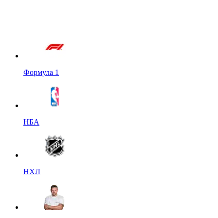
Формула 1
НБА
НХЛ