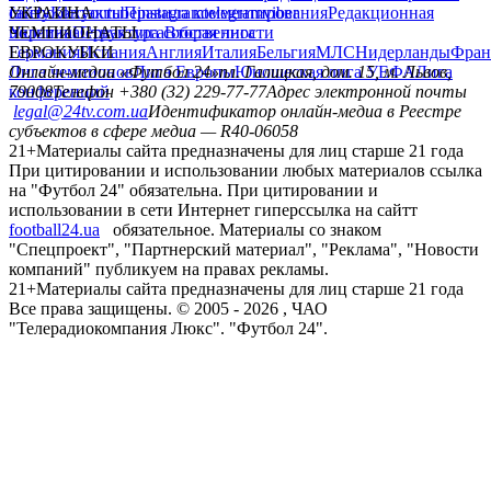
сайту
facebook
УКРАИНА
Контакты
x
youtube
Правила комментирования
instagram
telegram
viber
Редакционная
политика
Украина
ЧЕМПИОНАТЫ
Первая лига
Структура собственности
Вторая лига
Германия
ЕВРОКУБКИ
Испания
Англия
Италия
Бельгия
МЛС
Нидерланды
Фран
Лига чемпионов
Онлайн-медиа «Футбол 24»
Лига Европы
пл. Галицкая, дом. 15, м. Львов,
Юношеская лига УЕФА
Лига
конференций
79008
Телефон +380 (32) 229-77-77
Адрес электронной почты
legal@24tv.com.ua
Идентификатор онлайн-медиа в Реестре
субъектов в сфере медиа — R40-06058
21+
Материалы сайта предназначены для лиц старше 21 года
При цитировании и использовании любых материалов ссылка
на "Футбол 24" обязательна. При цитировании и
использовании в сети Интернет гиперссылка на сайтт
football24.ua
обязательное. Материалы со знаком
"Спецпроект", "Партнерский материал", "Реклама", "Новости
компаний" публикуем на правах рекламы.
21+
Материалы сайта предназначены для лиц старше 21 года
Все права защищены. © 2005 -
2026
, ЧАО
"Телерадиокомпания Люкс". "Футбол 24".