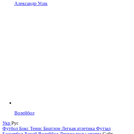
Александр Усик
Волейбол
Укр
Рус
Футбол
Бокс
Тенис
Биатлон
Легкая атлетика
Футзал
Баскетбол
Хокей
Волейбол
Другие виды спорта
Сайт