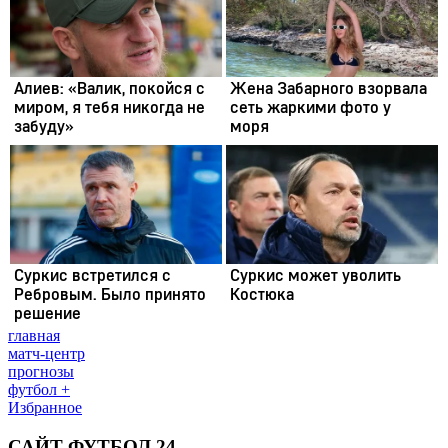
главная
матч-центр
прогнозы
футбол +
Избранное
САЙТ ФУТБОЛ 24