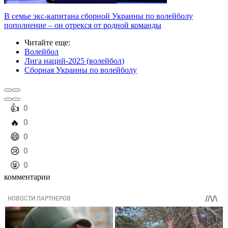
В семье экс-капитана сборной Украины по волейболу
пополнение – он отрекся от родной команды
Читайте еще
:
Волейбол
Лига наций-2025 (волейбол)
Сборная Украины по волейболу
️👍
0
️🔥
0
️😄
0
️😢
0
️🤬
0
комментарии