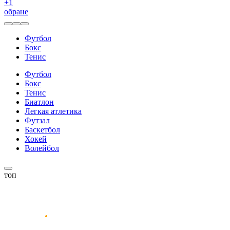
+
1
обране
Футбол
Бокс
Тенис
Футбол
Бокс
Тенис
Биатлон
Легкая атлетика
Футзал
Баскетбол
Хокей
Волейбол
топ