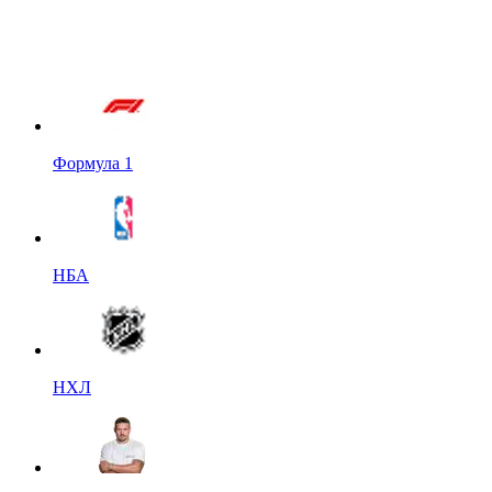
Формула 1
НБА
НХЛ