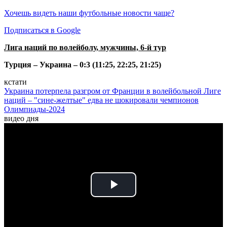
Хочешь видеть наши футбольные новости чаще?
Подписаться в Google
Лига наций по волейболу, мужчины, 6-й тур
Турция – Украина – 0:3 (11:25, 22:25, 21:25)
кстати
Украина потерпела разгром от Франции в волейбольной Лиге
наций – "сине-желтые" едва не шокировали чемпионов
Олимпиады-2024
видео дня
Play
Video