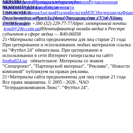
сайту
facebook
УКРАИНА
Контакты
x
youtube
Правила комментирования
instagram
telegram
viber
Редакционная
политика
Украина
ЧЕМПИОНАТЫ
Первая лига
Структура собственности
Вторая лига
Германия
ЕВРОКУБКИ
Испания
Англия
Италия
Бельгия
МЛС
Нидерланды
Фран
Лига чемпионов
Онлайн-медиа «Футбол 24»
Лига Европы
пл. Галицкая, дом. 15, м. Львов,
Юношеская лига УЕФА
Лига
конференций
79008
Телефон +380 (32) 229-77-77
Адрес электронной почты
legal@24tv.com.ua
Идентификатор онлайн-медиа в Реестре
субъектов в сфере медиа — R40-06058
21+
Материалы сайта предназначены для лиц старше 21 года
При цитировании и использовании любых материалов ссылка
на "Футбол 24" обязательна. При цитировании и
использовании в сети Интернет гиперссылка на сайтт
football24.ua
обязательное. Материалы со знаком
"Спецпроект", "Партнерский материал", "Реклама", "Новости
компаний" публикуем на правах рекламы.
21+
Материалы сайта предназначены для лиц старше 21 года
Все права защищены. © 2005 -
2026
, ЧАО
"Телерадиокомпания Люкс". "Футбол 24".