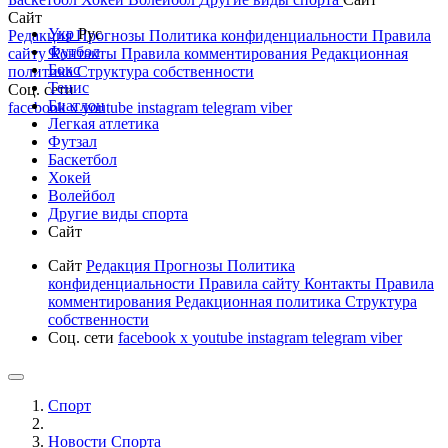
Сайт
Укр
Рус
Редакция
Прогнозы
Политика конфиденциальности
Правила
Футбол
сайту
Контакты
Правила комментирования
Редакционная
Бокс
политика
Структура собственности
Тенис
Соц. сети
Биатлон
facebook
x
youtube
instagram
telegram
viber
Легкая атлетика
Футзал
Баскетбол
Хокей
Волейбол
Другие виды спорта
Сайт
Сайт
Редакция
Прогнозы
Политика
конфиденциальности
Правила сайту
Контакты
Правила
комментирования
Редакционная политика
Структура
собственности
Соц. сети
facebook
x
youtube
instagram
telegram
viber
Спорт
Новости Cпорта