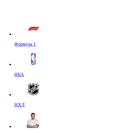
Формула 1
НБА
НХЛ