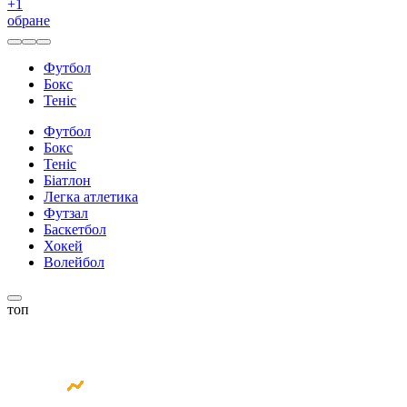
+
1
обране
Футбол
Бокс
Теніс
Футбол
Бокс
Теніс
Біатлон
Легка атлетика
Футзал
Баскетбол
Хокей
Волейбол
топ