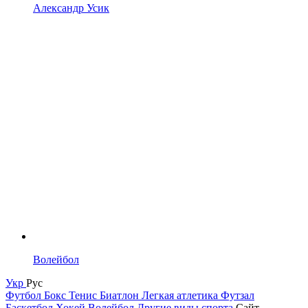
Александр Усик
Волейбол
Укр
Рус
Футбол
Бокс
Тенис
Биатлон
Легкая атлетика
Футзал
Баскетбол
Хокей
Волейбол
Другие виды спорта
Сайт