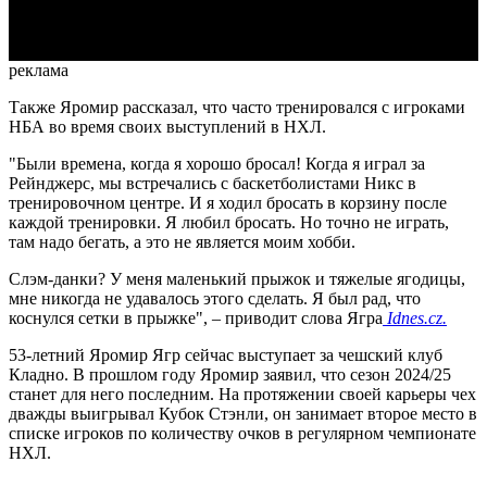
Video
реклама
Также Яромир рассказал, что часто тренировался с игроками
НБА во время своих выступлений в НХЛ.
"Были времена, когда я хорошо бросал! Когда я играл за
Рейнджерс, мы встречались с баскетболистами Никс в
тренировочном центре. И я ходил бросать в корзину после
каждой тренировки. Я любил бросать. Но точно не играть,
там надо бегать, а это не является моим хобби.
Слэм-данки? У меня маленький прыжок и тяжелые ягодицы,
мне никогда не удавалось этого сделать. Я был рад, что
коснулся сетки в прыжке", – приводит слова Ягра
Idnes.cz.
53-летний Яромир Ягр сейчас выступает за чешский клуб
Кладно. В прошлом году Яромир заявил, что сезон 2024/25
станет для него последним. На протяжении своей карьеры чех
дважды выигрывал Кубок Стэнли, он занимает второе место в
списке игроков по количеству очков в регулярном чемпионате
НХЛ.