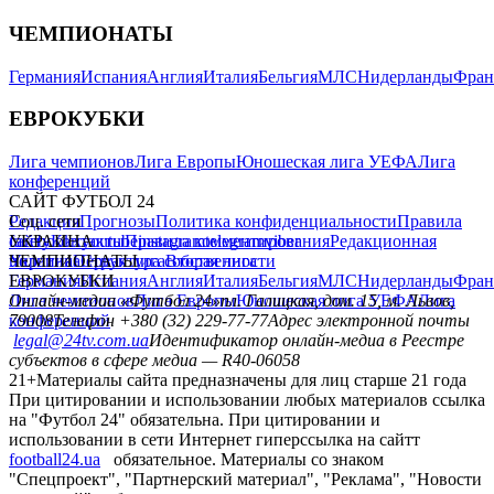
ЧЕМПИОНАТЫ
Германия
Испания
Англия
Италия
Бельгия
МЛС
Нидерланды
Фран
ЕВРОКУБКИ
Лига чемпионов
Лига Европы
Юношеская лига УЕФА
Лига
конференций
САЙТ ФУТБОЛ 24
Редакция
Соц. сети
Прогнозы
Политика конфиденциальности
Правила
сайту
facebook
УКРАИНА
Контакты
x
youtube
Правила комментирования
instagram
telegram
viber
Редакционная
политика
Украина
ЧЕМПИОНАТЫ
Первая лига
Структура собственности
Вторая лига
Германия
ЕВРОКУБКИ
Испания
Англия
Италия
Бельгия
МЛС
Нидерланды
Фран
Лига чемпионов
Онлайн-медиа «Футбол 24»
Лига Европы
пл. Галицкая, дом. 15, м. Львов,
Юношеская лига УЕФА
Лига
конференций
79008
Телефон +380 (32) 229-77-77
Адрес электронной почты
legal@24tv.com.ua
Идентификатор онлайн-медиа в Реестре
субъектов в сфере медиа — R40-06058
21+
Материалы сайта предназначены для лиц старше 21 года
При цитировании и использовании любых материалов ссылка
на "Футбол 24" обязательна. При цитировании и
использовании в сети Интернет гиперссылка на сайтт
football24.ua
обязательное. Материалы со знаком
"Спецпроект", "Партнерский материал", "Реклама", "Новости