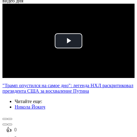
видео дня
Play
Video
"Трамп опустился на самое дно": легенда НХЛ раскритиковал
президента США за восхваление Путина
Читайте еще
:
Никола Йокич
️👍
0