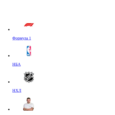
Формула 1
НБА
НХЛ