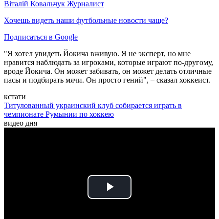
Віталій Ковальчук
Журналист
Хочешь видеть наши футбольные новости чаще?
Подписаться в Google
"Я хотел увидеть Йокича вживую. Я не эксперт, но мне
нравится наблюдать за игроками, которые играют по-другому,
вроде Йокича. Он может забивать, он может делать отличные
пасы и подбирать мячи. Он просто гений", – сказал хоккеист.
кстати
Титулованный украинский клуб собирается играть в
чемпионате Румынии по хоккею
видео дня
Play