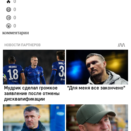
️🔥
0
️😄
0
️😢
0
️🤬
0
комментарии