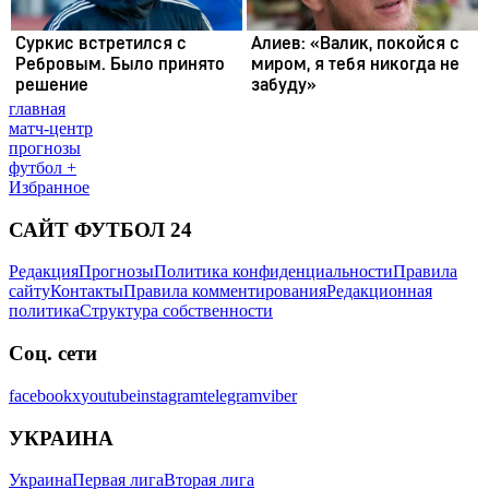
главная
матч-центр
прогнозы
футбол +
Избранное
САЙТ ФУТБОЛ 24
Редакция
Прогнозы
Политика конфиденциальности
Правила
сайту
Контакты
Правила комментирования
Редакционная
политика
Структура собственности
Соц. сети
facebook
x
youtube
instagram
telegram
viber
УКРАИНА
Украина
Первая лига
Вторая лига