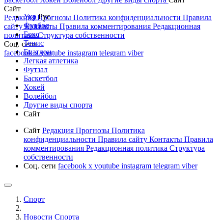
Сайт
Укр
Рус
Редакция
Прогнозы
Политика конфиденциальности
Правила
Футбол
сайту
Контакты
Правила комментирования
Редакционная
Бокс
политика
Структура собственности
Тенис
Соц. сети
Биатлон
facebook
x
youtube
instagram
telegram
viber
Легкая атлетика
Футзал
Баскетбол
Хокей
Волейбол
Другие виды спорта
Сайт
Сайт
Редакция
Прогнозы
Политика
конфиденциальности
Правила сайту
Контакты
Правила
комментирования
Редакционная политика
Структура
собственности
Соц. сети
facebook
x
youtube
instagram
telegram
viber
Спорт
Новости Cпорта