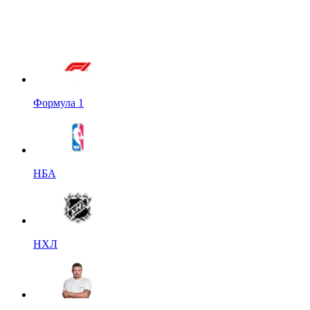
Формула 1
НБА
НХЛ