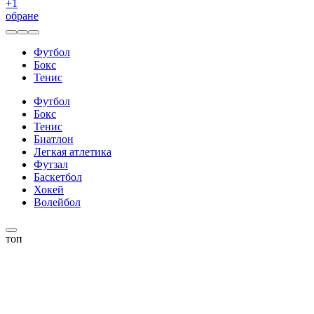
+
1
обране
Футбол
Бокс
Тенис
Футбол
Бокс
Тенис
Биатлон
Легкая атлетика
Футзал
Баскетбол
Хокей
Волейбол
топ