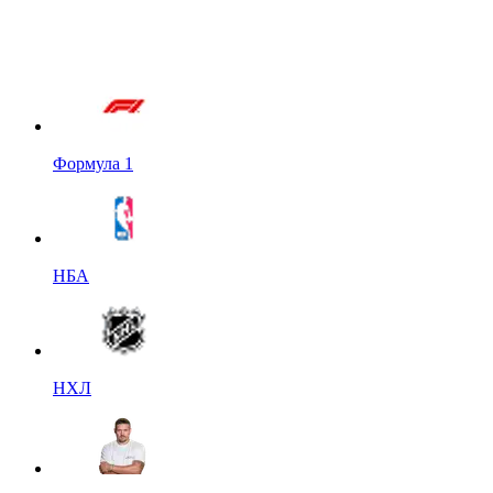
Формула 1
НБА
НХЛ