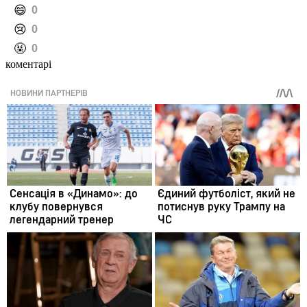
️😄
0
️😢
0
️🤬
0
коментарі