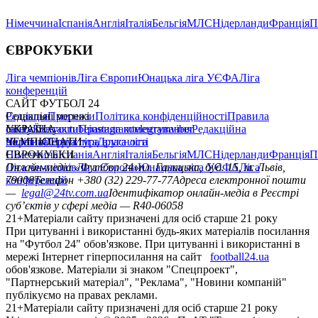
Німеччина
Іспанія
Англія
Італія
Бельгія
МЛС
Нідерланди
Франція
П
ЄВРОКУБКИ
Ліга чемпіонів
Ліга Європи
Юнацька ліга УЄФА
Ліга
конференцій
САЙТ ФУТБОЛ 24
Редакція
Соціальні мережі
Прогнози
Політика конфіденційності
Правила
сайту
facebook
УКРАЇНА
Контакти
x
youtube
Правила коментування
instagram
telegram
viber
Редакційна
політика
Україна
ЧЕМПІОНАТИ
Перша ліга
Структура власності
Друга ліга
Німеччина
ЄВРОКУБКИ
Іспанія
Англія
Італія
Бельгія
МЛС
Нідерланди
Франція
П
Ліга чемпіонів
Онлайн-медіа «Футбол 24»
Ліга Європи
Юнацька ліга УЄФА
пл. Галицька, буд. 15, м. Львів,
Ліга
конференцій
79008
Телефон +380 (32) 229-77-77
Адреса електронної пошти
—
legal@24tv.com.ua
Ідентифікатор онлайн-медіа в Реєстрі
суб’єктів у сфері медіа — R40-06058
21+
Матеріали сайту призначені для осіб старше 21 року
При цитуванні і використанні будь-яких матеріалів посилання
на "Футбол 24" обов'язкове. При цитуванні і використанні в
мережі Інтернет гіперпосилання на сайт
football24.ua
обов'язкове. Матеріали зі знаком "Спецпроект",
"Партнерський матеріал", "Реклама", "Новини компаній"
публікуємо на правах реклами.
21+
Матеріали сайту призначені для осіб старше 21 року