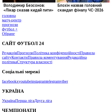
головна
матч-центр
прогнози
футбол +
Обране
САЙТ ФУТБОЛ 24
Редакція
Прогнози
Політика конфіденційності
Правила
сайту
Контакти
Правила коментування
Редакційна
політика
Структура власності
Соціальні мережі
facebook
x
youtube
instagram
telegram
viber
УКРАЇНА
Україна
Перша ліга
Друга ліга
ЧЕМПІОНАТИ