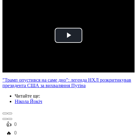
Play
Video
"Трамп опустився на саме дно": легенда НХЛ розкритикував
президента США за вихваляння Путіна
Читайте ще
:
Нікола Йокіч
️👍
0
️🔥
0