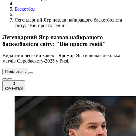
Баскетбол
Легендарний Ягр назвав найкращого баскетболіста
світу: "Він просто геній"
Легендарний Ягр назвав найкращого
баскетболіста світу: "Він просто геній"
Видатний чеський хокеїст Яромир Ягр відвідав декілька
матчів Євробаскету-2025 у Ризі.
Поділитись
0
коментарі