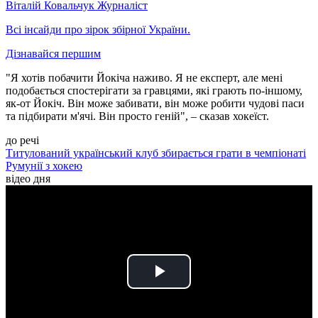
Віталій Ковальчук
Журналіст
Всі інсайди про зірок збірної України.
Дізнавайся першим
"Я хотів побачити Йокіча наживо. Я не експерт, але мені
подобається спостерігати за гравцями, які грають по-іншому,
як-от Йокіч. Він може забивати, він може робити чудові паси
та підбирати м'ячі. Він просто геній", – сказав хокеїст.
до речі
Титулований український клуб збирається грати в чемпіонаті
Румунії з хокею
відео дня
Play