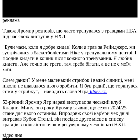
Video
реклама
Також Яромир розповів, що часто тренувався з гравцями НБА
під час своїх виступів у НХЛ.
"Були часи, коли я добре кидав! Коли я грав за Рейнджерс, ми
зустрічалися з баскетболістами Нікс у тренувальному центрі. І
я ходив кидати в кошик після кожного тренування. Я любив
кидати. Але точно не грати, там треба бігати, а це не є моїм
хобі.
Слем-данки? У мене маленький стрибок і важкі сідниці, мені
ніколи не вдавалося цього зробити. Я був радий, що торкнувся
сітки у стрибку", – наводить слова Ягра
Idnes.cz.
53-річний Яромир Ягр наразі виступає за чеський клуб
Кладно. Минулого року Яромир заявив, що сезон 2024/25
стане для нього останнім. Впродовж своєї кар'єри чех двічі
вигравав Кубок Стенлі, він посідає друге місце в списку
гравців за кількістю очок в регулярному чемпіонаті НХЛ.
відео дня