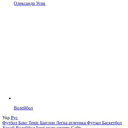
Олександр Усик
Волейбол
Укр
Рус
Футбол
Бокс
Теніс
Біатлон
Легка атлетика
Футзал
Баскетбол
Хокей
Волейбол
Інші види спорту
Сайт