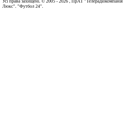
Усi права захищенi. © 2005 -
2026
, ПрАТ "Телерадіокомпанія
Люкс". "Футбол 24".