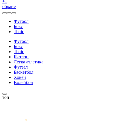
+
1
обране
Футбол
Бокс
Теніс
Футбол
Бокс
Теніс
Біатлон
Легка атлетика
Футзал
Баскетбол
Хокей
Волейбол
топ