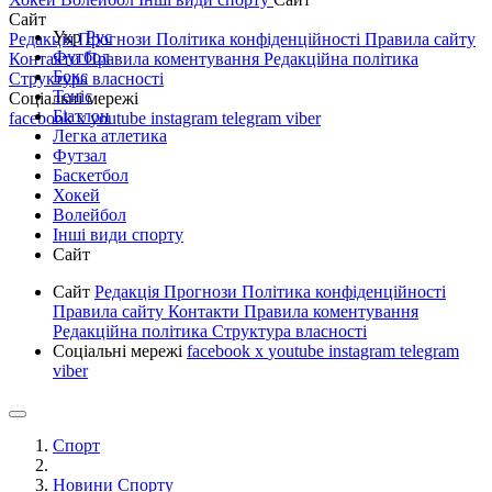
Сайт
Укр
Рус
Редакція
Прогнози
Політика конфіденційності
Правила сайту
Футбол
Контакти
Правила коментування
Редакційна політика
Бокс
Структура власності
Теніс
Соціальні мережі
Біатлон
facebook
x
youtube
instagram
telegram
viber
Легка атлетика
Футзал
Баскетбол
Хокей
Волейбол
Інші види спорту
Сайт
Сайт
Редакція
Прогнози
Політика конфіденційності
Правила сайту
Контакти
Правила коментування
Редакційна політика
Структура власності
Соціальні мережі
facebook
x
youtube
instagram
telegram
viber
Спорт
Новини Спорту