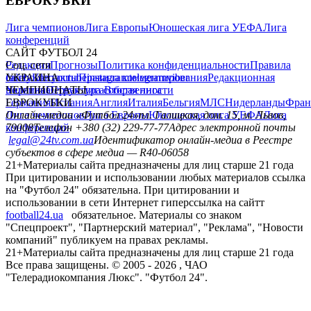
ЕВРОКУБКИ
Лига чемпионов
Лига Европы
Юношеская лига УЕФА
Лига
конференций
САЙТ ФУТБОЛ 24
Редакция
Соц. сети
Прогнозы
Политика конфиденциальности
Правила
сайту
facebook
УКРАИНА
Контакты
x
youtube
Правила комментирования
instagram
telegram
viber
Редакционная
политика
Украина
ЧЕМПИОНАТЫ
Первая лига
Структура собственности
Вторая лига
Германия
ЕВРОКУБКИ
Испания
Англия
Италия
Бельгия
МЛС
Нидерланды
Фран
Лига чемпионов
Онлайн-медиа «Футбол 24»
Лига Европы
пл. Галицкая, дом. 15, м. Львов,
Юношеская лига УЕФА
Лига
конференций
79008
Телефон +380 (32) 229-77-77
Адрес электронной почты
legal@24tv.com.ua
Идентификатор онлайн-медиа в Реестре
субъектов в сфере медиа — R40-06058
21+
Материалы сайта предназначены для лиц старше 21 года
При цитировании и использовании любых материалов ссылка
на "Футбол 24" обязательна. При цитировании и
использовании в сети Интернет гиперссылка на сайтт
football24.ua
обязательное. Материалы со знаком
"Спецпроект", "Партнерский материал", "Реклама", "Новости
компаний" публикуем на правах рекламы.
21+
Материалы сайта предназначены для лиц старше 21 года
Все права защищены. © 2005 -
2026
, ЧАО
"Телерадиокомпания Люкс". "Футбол 24".