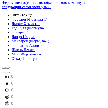
Ферстаппен официально объявил свою команду на
следующий сезон Формулы-1
Читайте еще
:
Феррари (Формула-1)
Льюис Хемилтон
Ред Булл (Формула-1)
Формула 1
Ландо Норрис
Макларен (Формула-1)
Фернандо Алонсо
Шарль Леклер
Макс Ферстаппен
Оскар Пиастри
️👍
0
️🔥
0
️😄
0
️😢
0
️🤬
0