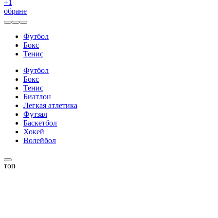
+
1
обране
Футбол
Бокс
Тенис
Футбол
Бокс
Тенис
Биатлон
Легкая атлетика
Футзал
Баскетбол
Хокей
Волейбол
топ