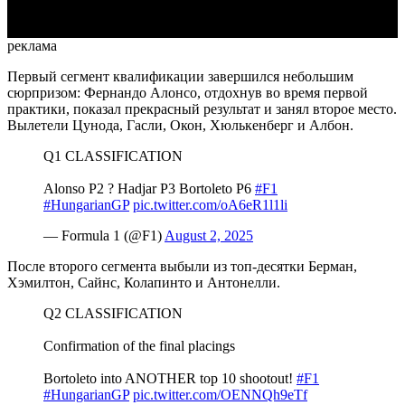
реклама
Первый сегмент квалификации завершился небольшим
сюрпризом: Фернандо Алонсо, отдохнув во время первой
практики, показал прекрасный результат и занял второе место.
Вылетели Цунода, Гасли, Окон, Хюлькенберг и Албон.
Q1 CLASSIFICATION
Alonso P2 ? Hadjar P3 Bortoleto P6
#F1
#HungarianGP
pic.twitter.com/oA6eR1l1li
— Formula 1 (@F1)
August 2, 2025
После второго сегмента выбыли из топ-десятки Берман,
Хэмилтон, Сайнс, Колапинто и Антонелли.
Q2 CLASSIFICATION
Confirmation of the final placings
Bortoleto into ANOTHER top 10 shootout!
#F1
#HungarianGP
pic.twitter.com/OENNQh9eTf