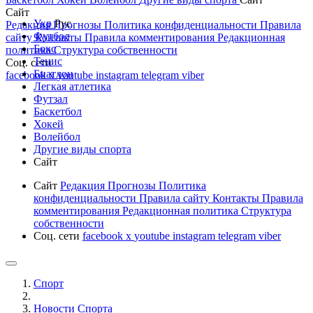
Сайт
Укр
Рус
Редакция
Прогнозы
Политика конфиденциальности
Правила
Футбол
сайту
Контакты
Правила комментирования
Редакционная
Бокс
политика
Структура собственности
Тенис
Соц. сети
Биатлон
facebook
x
youtube
instagram
telegram
viber
Легкая атлетика
Футзал
Баскетбол
Хокей
Волейбол
Другие виды спорта
Сайт
Сайт
Редакция
Прогнозы
Политика
конфиденциальности
Правила сайту
Контакты
Правила
комментирования
Редакционная политика
Структура
собственности
Соц. сети
facebook
x
youtube
instagram
telegram
viber
Спорт
Новости Cпорта