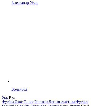
Александр Усик
Волейбол
Укр
Рус
Футбол
Бокс
Тенис
Биатлон
Легкая атлетика
Футзал
Баскетбол
Хокей
Волейбол
Другие виды спорта
Сайт