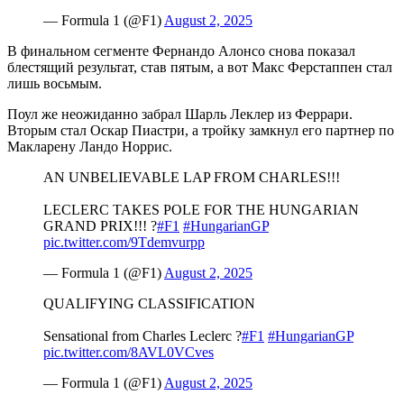
— Formula 1 (@F1)
August 2, 2025
В финальном сегменте Фернандо Алонсо снова показал
блестящий результат, став пятым, а вот Макс Ферстаппен стал
лишь восьмым.
Поул же неожиданно забрал Шарль Леклер из Феррари.
Вторым стал Оскар Пиастри, а тройку замкнул его партнер по
Макларену Ландо Норрис.
AN UNBELIEVABLE LAP FROM CHARLES!!!
LECLERC TAKES POLE FOR THE HUNGARIAN
GRAND PRIX!!! ?
#F1
#HungarianGP
pic.twitter.com/9Tdemvurpp
— Formula 1 (@F1)
August 2, 2025
QUALIFYING CLASSIFICATION
Sensational from Charles Leclerc ?
#F1
#HungarianGP
pic.twitter.com/8AVL0VCves
— Formula 1 (@F1)
August 2, 2025