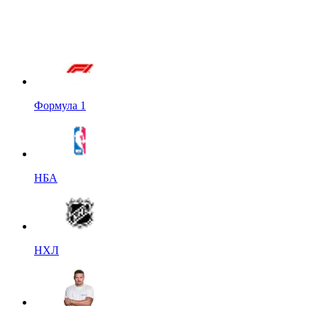
Формула 1
НБА
НХЛ