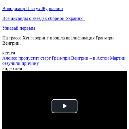
Володимир Пастух
Журналист
Все инсайды о звездах сборной Украины.
Узнавай первым
На трассе Хунгароринг прошла квалификация Гран-при
Венгрии.
кстати
Алонсо пропустит старт Гран-при Венгрии – в Астон Мартин
озвучили причину
видео дня
Play
Video