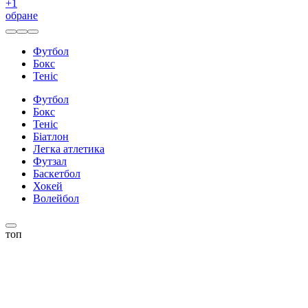
+
1
обране
Футбол
Бокс
Теніс
Футбол
Бокс
Теніс
Біатлон
Легка атлетика
Футзал
Баскетбол
Хокей
Волейбол
топ