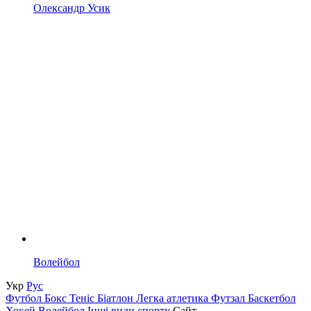
Олександр Усик
Волейбол
Укр
Рус
Футбол
Бокс
Теніс
Біатлон
Легка атлетика
Футзал
Баскетбол
Хокей
Волейбол
Інші види спорту
Сайт