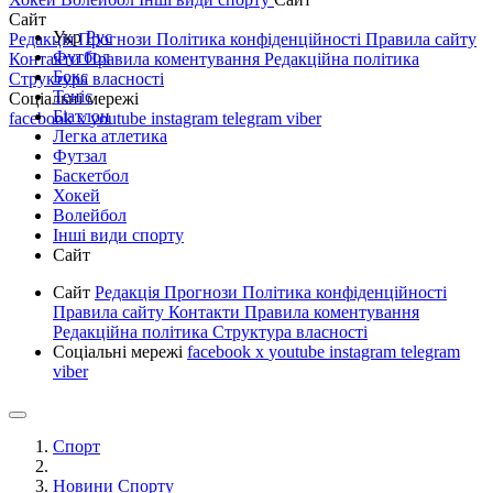
Сайт
Укр
Рус
Редакція
Прогнози
Політика конфіденційності
Правила сайту
Футбол
Контакти
Правила коментування
Редакційна політика
Бокс
Структура власності
Теніс
Соціальні мережі
Біатлон
facebook
x
youtube
instagram
telegram
viber
Легка атлетика
Футзал
Баскетбол
Хокей
Волейбол
Інші види спорту
Сайт
Сайт
Редакція
Прогнози
Політика конфіденційності
Правила сайту
Контакти
Правила коментування
Редакційна політика
Структура власності
Соціальні мережі
facebook
x
youtube
instagram
telegram
viber
Спорт
Новини Спорту