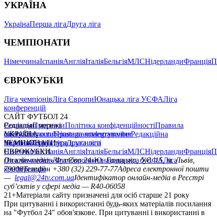
головна
матч-центр
прогнози
футбол +
Обране
САЙТ ФУТБОЛ 24