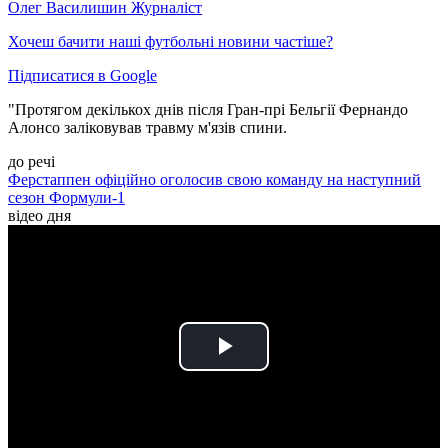
Олег Василишин
Журналіст
Хочеш бачити наші футбольні новини частіше?
Підписатися в Google
"Протягом декількох днів після Гран-прі Бельгії Фернандо
Алонсо заліковував травму м'язів спини.
до речі
Ферстаппен офіційно оголосив свою команду на наступний
сезон Формули-1
відео дня
Play
Video