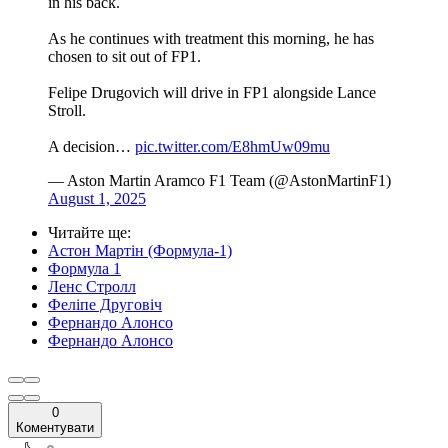
As he continues with treatment this morning, he has
chosen to sit out of FP1.
Felipe Drugovich will drive in FP1 alongside Lance
Stroll.
A decision…
pic.twitter.com/E8hmUw09mu
— Aston Martin Aramco F1 Team (@AstonMartinF1)
August 1, 2025
Читайте ще
:
Астон Мартін (Формула-1)
Формула 1
Ленс Стролл
Феліпе Друговіч
Фернандо Алонсо
Фернандо Алонсо
0
Коментувати
️👍
0