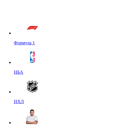
Формула 1
НБА
НХЛ