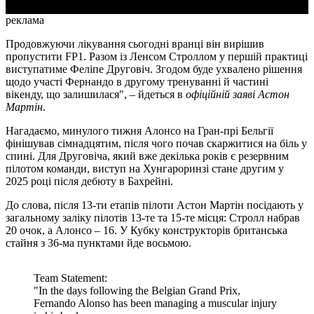
реклама
Продовжуючи лікування сьогодні вранці він вирішив
пропустити FP1. Разом із Ленсом Строллом у першій практиці
виступатиме Феліпе Друговіч. Згодом буде ухвалено рішення
щодо участі Фернандо в другому тренуванні й частині
вікенду, що залишилася", – йдеться в
офіційній заяві Астон
Мартін
.
Нагадаємо, минулого тижня Алонсо на Гран-прі Бельгії
фінішував сімнадцятим, після чого почав скаржитися на біль у
спині. Для Друговіча, який вже декілька років є резервним
пілотом команди, виступ на Хунгароринзі стане другим у
2025 році після дебюту в Бахрейні.
До слова, після 13-ти етапів пілоти Астон Мартін посідають у
загальному заліку пілотів 13-те та 15-те місця: Стролл набрав
20 очок, а Алонсо – 16. У Кубку конструкторів британська
стайня з 36-ма пунктами йде восьмою.
Team Statement:
"In the days following the Belgian Grand Prix,
Fernando Alonso has been managing a muscular injury
in his back.