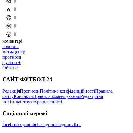
️🔥
0
️😄
0
️😢
0
️🤬
0
коментарі