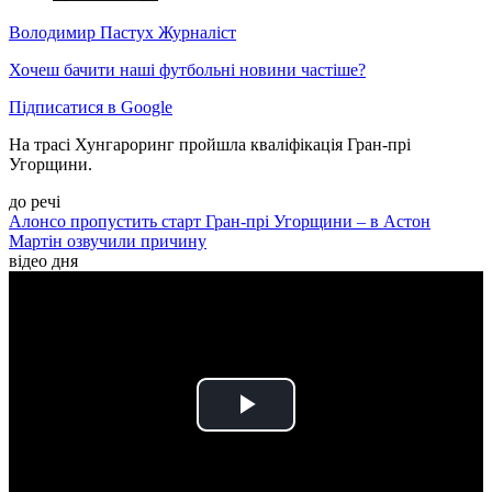
Володимир Пастух
Журналіст
Хочеш бачити наші футбольні новини частіше?
Підписатися в Google
На трасі Хунгароринг пройшла кваліфікація Гран-прі
Угорщини.
до речі
Алонсо пропустить старт Гран-прі Угорщини – в Астон
Мартін озвучили причину
відео дня
Play
Video