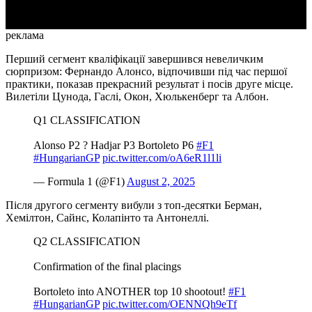
реклама
Перший сегмент кваліфікації завершився невеличким
сюрпризом: Фернандо Алонсо, відпочивши під час першої
практики, показав прекрасний результат і посів друге місце.
Вилетіли Цунода, Гаслі, Окон, Хюлькенберг та Албон.
Q1 CLASSIFICATION
Alonso P2 ? Hadjar P3 Bortoleto P6
#F1
#HungarianGP
pic.twitter.com/oA6eR1l1li
— Formula 1 (@F1)
August 2, 2025
Після другого сегменту вибули з топ-десятки Берман,
Хемілтон, Сайнс, Колапінто та Антонеллі.
Q2 CLASSIFICATION
Confirmation of the final placings
Bortoleto into ANOTHER top 10 shootout!
#F1
#HungarianGP
pic.twitter.com/OENNQh9eTf