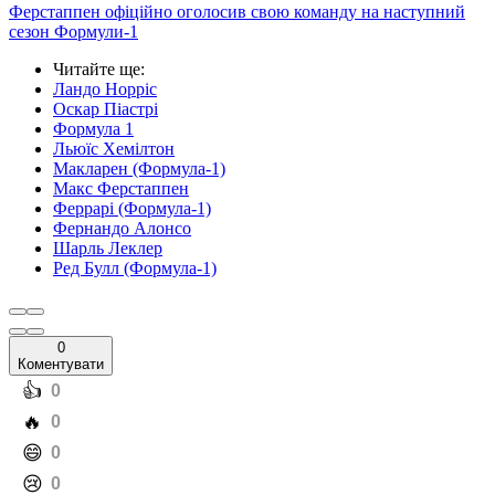
Ферстаппен офіційно оголосив свою команду на наступний
сезон Формули-1
Читайте ще
:
Ландо Норріс
Оскар Піастрі
Формула 1
Льюїс Хемілтон
Макларен (Формула-1)
Макс Ферстаппен
Феррарі (Формула-1)
Фернандо Алонсо
Шарль Леклер
Ред Булл (Формула-1)
0
Коментувати
️👍
0
️🔥
0
️😄
0
️😢
0