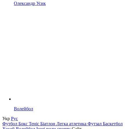
Олександр Усик
Волейбол
Укр
Рус
Футбол
Бокс
Теніс
Біатлон
Легка атлетика
Футзал
Баскетбол
Хокей
Волейбол
Інші види спорту
Сайт