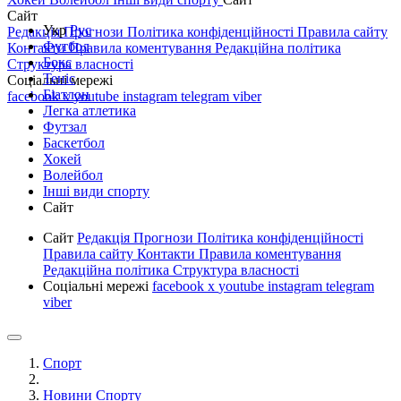
Сайт
Укр
Рус
Редакція
Прогнози
Політика конфіденційності
Правила сайту
Футбол
Контакти
Правила коментування
Редакційна політика
Бокс
Структура власності
Теніс
Соціальні мережі
Біатлон
facebook
x
youtube
instagram
telegram
viber
Легка атлетика
Футзал
Баскетбол
Хокей
Волейбол
Інші види спорту
Сайт
Сайт
Редакція
Прогнози
Політика конфіденційності
Правила сайту
Контакти
Правила коментування
Редакційна політика
Структура власності
Соціальні мережі
facebook
x
youtube
instagram
telegram
viber
Спорт
Новини Спорту