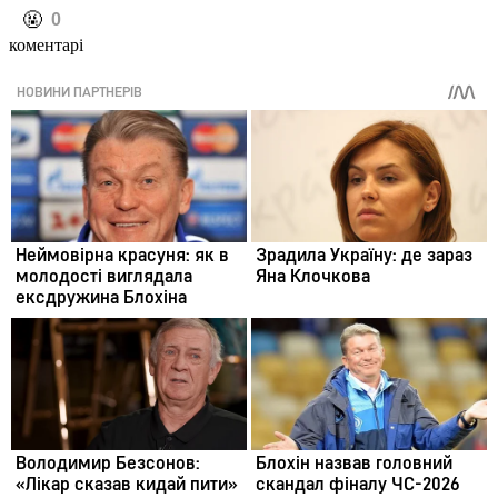
️🤬
0
коментарі