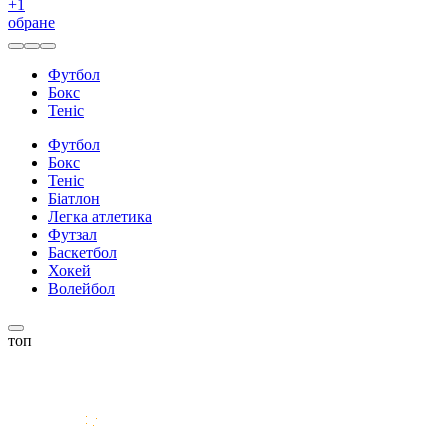
+
1
обране
Футбол
Бокс
Теніс
Футбол
Бокс
Теніс
Біатлон
Легка атлетика
Футзал
Баскетбол
Хокей
Волейбол
топ