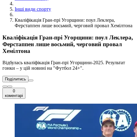
Інші види спорту
Кваліфікація Гран-прі Угорщини: поул Леклера,
Ферстаппен лише восьмий, черговий провал Хемілтона
Кваліфікація Гран-прі Угорщини: поул Леклера,
Ферстаппен лише восьмий, черговий провал
Хемілтона
Відбулась кваліфікація Гран-прі Угорщини-2025. Результат
гонки – у цій новині на "Футбол 24+".
Поділитись
0
коментарі