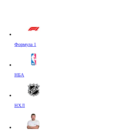
Формула 1
НБА
НХЛ