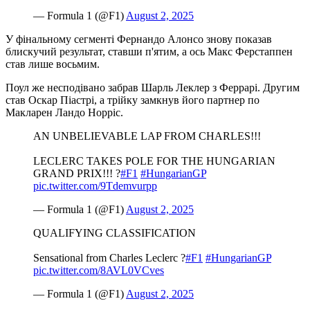
— Formula 1 (@F1)
August 2, 2025
У фінальному сегменті Фернандо Алонсо знову показав
блискучий результат, ставши п'ятим, а ось Макс Ферстаппен
став лише восьмим.
Поул же несподівано забрав Шарль Леклер з Феррарі. Другим
став Оскар Піастрі, а трійку замкнув його партнер по
Макларен Ландо Норріс.
AN UNBELIEVABLE LAP FROM CHARLES!!!
LECLERC TAKES POLE FOR THE HUNGARIAN
GRAND PRIX!!! ?
#F1
#HungarianGP
pic.twitter.com/9Tdemvurpp
— Formula 1 (@F1)
August 2, 2025
QUALIFYING CLASSIFICATION
Sensational from Charles Leclerc ?
#F1
#HungarianGP
pic.twitter.com/8AVL0VCves
— Formula 1 (@F1)
August 2, 2025