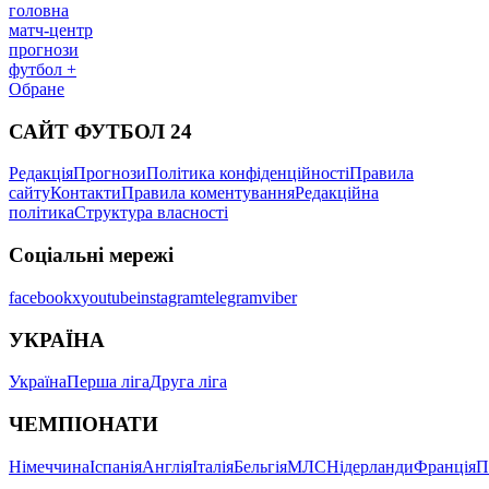
головна
матч-центр
прогнози
футбол +
Обране
САЙТ ФУТБОЛ 24
Редакція
Прогнози
Політика конфіденційності
Правила
сайту
Контакти
Правила коментування
Редакційна
політика
Структура власності
Соціальні мережі
facebook
x
youtube
instagram
telegram
viber
УКРАЇНА
Україна
Перша ліга
Друга ліга
ЧЕМПІОНАТИ
Німеччина
Іспанія
Англія
Італія
Бельгія
МЛС
Нідерланди
Франція
П