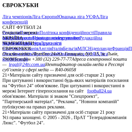
ЄВРОКУБКИ
Ліга чемпіонів
Ліга Європи
Юнацька ліга УЄФА
Ліга
конференцій
САЙТ ФУТБОЛ 24
Редакція
Соціальні мережі
Прогнози
Політика конфіденційності
Правила
сайту
facebook
УКРАЇНА
Контакти
x
youtube
Правила коментування
instagram
telegram
viber
Редакційна
політика
Україна
ЧЕМПІОНАТИ
Перша ліга
Структура власності
Друга ліга
Німеччина
ЄВРОКУБКИ
Іспанія
Англія
Італія
Бельгія
МЛС
Нідерланди
Франція
П
Ліга чемпіонів
Онлайн-медіа «Футбол 24»
Ліга Європи
Юнацька ліга УЄФА
пл. Галицька, буд. 15, м. Львів,
Ліга
конференцій
79008
Телефон +380 (32) 229-77-77
Адреса електронної пошти
—
legal@24tv.com.ua
Ідентифікатор онлайн-медіа в Реєстрі
суб’єктів у сфері медіа — R40-06058
21+
Матеріали сайту призначені для осіб старше 21 року
При цитуванні і використанні будь-яких матеріалів посилання
на "Футбол 24" обов'язкове. При цитуванні і використанні в
мережі Інтернет гіперпосилання на сайт
football24.ua
обов'язкове. Матеріали зі знаком "Спецпроект",
"Партнерський матеріал", "Реклама", "Новини компаній"
публікуємо на правах реклами.
21+
Матеріали сайту призначені для осіб старше 21 року
Усi права захищенi. © 2005 -
2026
, ПрАТ "Телерадіокомпанія
Люкс". "Футбол 24".