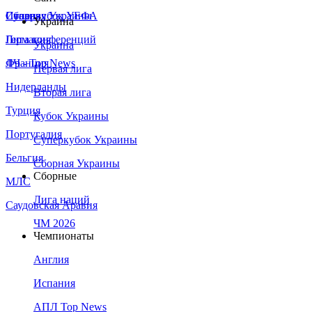
Сборная Украины
Италия
Суперкубок УЕФА
Украина
Германия
Лига конференций
Украина
Франция
ЛЧ - Top News
Первая лига
Нидерланды
Вторая лига
Турция
Кубок Украины
Португалия
Суперкубок Украины
Бельгия
Сборная Украины
Сборные
МЛС
Лига наций
Саудовская Аравия
ЧМ 2026
Чемпионаты
Англия
Испания
АПЛ Top News