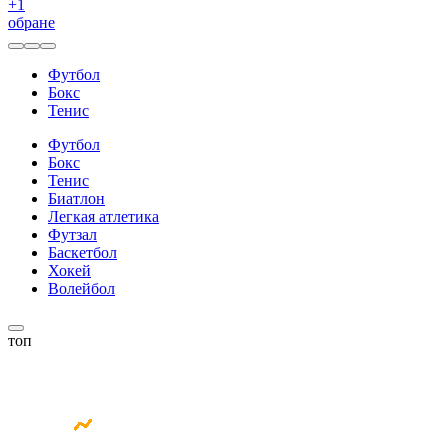
+
1
обране
Футбол
Бокс
Тенис
Футбол
Бокс
Тенис
Биатлон
Легкая атлетика
Футзал
Баскетбол
Хокей
Волейбол
топ