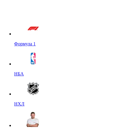
Формула 1
НБА
НХЛ