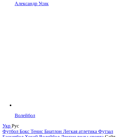
Александр Усик
Волейбол
Укр
Рус
Футбол
Бокс
Тенис
Биатлон
Легкая атлетика
Футзал
Баскетбол
Хокей
Волейбол
Другие виды спорта
Сайт