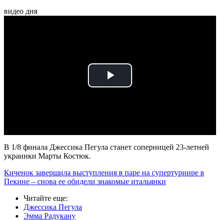
видео дня
Play
Video
В 1/8 финала Джессика Пегула станет соперницей 23-летней
украинки Марты Костюк.
Киченок завершила выступления в паре на супертурнире в
Пекине – снова ее обидели знакомые итальянки
Читайте еще
:
Джессика Пегула
Эмма Радукану