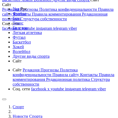
Сайт
Укр
Рус
Редакция
Прогнозы
Политика конфиденциальности
Правила
Футбол
сайту
Контакты
Правила комментирования
Редакционная
Бокс
политика
Структура собственности
Тенис
Соц. сети
Биатлон
facebook
x
youtube
instagram
telegram
viber
Легкая атлетика
Футзал
Баскетбол
Хокей
Волейбол
Другие виды спорта
Сайт
Сайт
Редакция
Прогнозы
Политика
конфиденциальности
Правила сайту
Контакты
Правила
комментирования
Редакционная политика
Структура
собственности
Соц. сети
facebook
x
youtube
instagram
telegram
viber
Спорт
Новости Cпорта