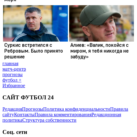
главная
матч-центр
прогнозы
футбол +
Избранное
САЙТ ФУТБОЛ 24
Редакция
Прогнозы
Политика конфиденциальности
Правила
сайту
Контакты
Правила комментирования
Редакционная
политика
Структура собственности
Соц. сети