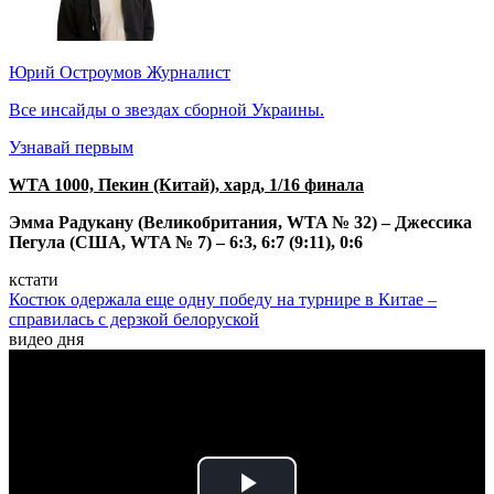
Юрий Остроумов
Журналист
Все инсайды о звездах сборной Украины.
Узнавай первым
WTA 1000, Пекин (Китай), хард, 1/16 финала
Эмма Радукану (Великобритания, WTA № 32) – Джессика
Пегула (США, WTA № 7) – 6:3, 6:7 (9:11), 0:6
кстати
Костюк одержала еще одну победу на турнире в Китае –
справилась с дерзкой белоруской
видео дня