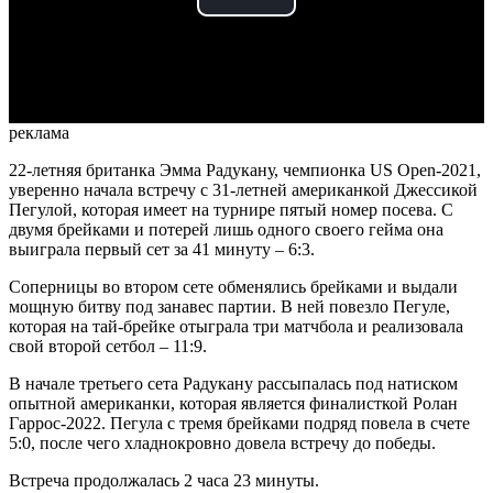
Play
Video
реклама
22-летняя британка Эмма Радукану, чемпионка US Open-2021,
уверенно начала встречу с 31-летней американкой Джессикой
Пегулой, которая имеет на турнире пятый номер посева. С
двумя брейками и потерей лишь одного своего гейма она
выиграла первый сет за 41 минуту – 6:3.
Соперницы во втором сете обменялись брейками и выдали
мощную битву под занавес партии. В ней повезло Пегуле,
которая на тай-брейке отыграла три матчбола и реализовала
свой второй сетбол – 11:9.
В начале третьего сета Радукану рассыпалась под натиском
опытной американки, которая является финалисткой Ролан
Гаррос-2022. Пегула с тремя брейками подряд повела в счете
5:0, после чего хладнокровно довела встречу до победы.
Встреча продолжалась 2 часа 23 минуты.