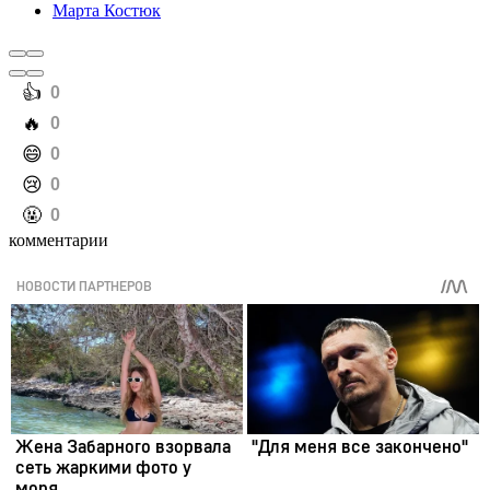
Марта Костюк
️👍
0
️🔥
0
️😄
0
️😢
0
️🤬
0
комментарии