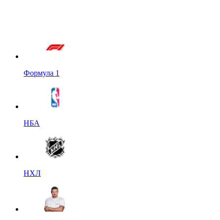
Формула 1
НБА
НХЛ