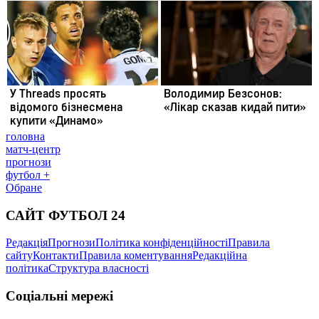
головна
матч-центр
прогнози
футбол +
Обране
САЙТ ФУТБОЛ 24
Редакція
Прогнози
Політика конфіденційності
Правила
сайту
Контакти
Правила коментування
Редакційна
політика
Структура власності
Соціальні мережі