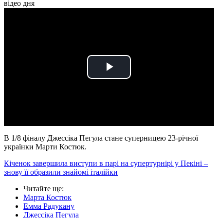
відео дня
Play
Video
В 1/8 фіналу Джессіка Пегула стане суперницею 23-річної
українки Марти Костюк.
Кіченок завершила виступи в парі на супертурнірі у Пекіні –
знову її образили знайомі італійки
Читайте ще
:
Марта Костюк
Емма Радукану
Джессіка Пегула