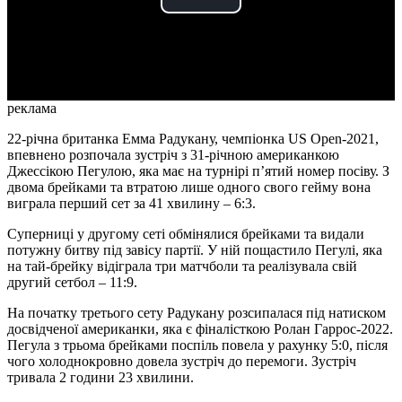
Play
Video
реклама
22-річна британка Емма Радукану, чемпіонка US Open-2021,
впевнено розпочала зустріч з 31-річною американкою
Джессікою Пегулою, яка має на турнірі п’ятий номер посіву. З
двома брейками та втратою лише одного свого гейму вона
виграла перший сет за 41 хвилину – 6:3.
Суперниці у другому сеті обмінялися брейками та видали
потужну битву під завісу партії. У ній пощастило Пегулі, яка
на тай-брейку відіграла три матчболи та реалізувала свій
другий сетбол – 11:9.
На початку третього сету Радукану розсипалася під натиском
досвідченої американки, яка є фіналісткою Ролан Гаррос-2022.
Пегула з трьома брейками поспіль повела у рахунку 5:0, після
чого холоднокровно довела зустріч до перемоги. Зустріч
тривала 2 години 23 хвилини.