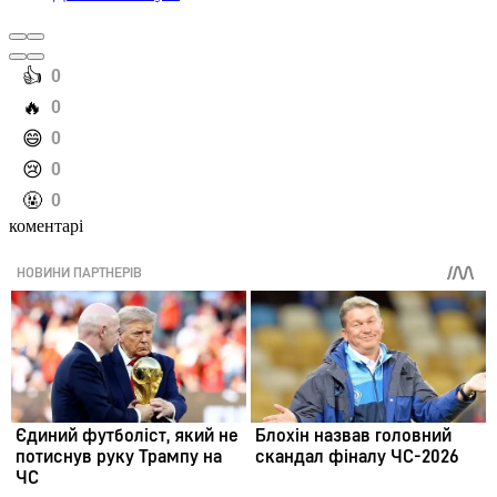
️👍
0
️🔥
0
️😄
0
️😢
0
️🤬
0
коментарі