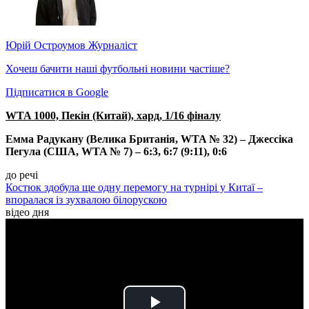
Юрій Остроумов
Журналіст
Хочеш бачити наші футбольні новини частіше?
Підписатися в Google
WTA 1000, Пекін (Китай), хард, 1/16 фіналу
Емма Радукану (Велика Британія, WTA № 32) – Джессіка
Пегула (США, WTA № 7) – 6:3, 6:7 (9:11), 0:6
до речі
Костюк здобула ще одну перемогу на турнірі у Китаї –
впоралася із зухвалою білорускою
відео дня