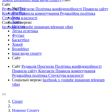
Сайт
Укр
Рус
Редакція
Прогнози
Політика конфіденційності
Правила сайту
Футбол
Контакти
Правила коментування
Редакційна політика
Бокс
Структура власності
Теніс
Соціальні мережі
Біатлон
facebook
x
youtube
instagram
telegram
viber
Легка атлетика
Футзал
Баскетбол
Хокей
Волейбол
Інші види спорту
Сайт
Сайт
Редакція
Прогнози
Політика конфіденційності
Правила сайту
Контакти
Правила коментування
Редакційна політика
Структура власності
Соціальні мережі
facebook
x
youtube
instagram
telegram
viber
Спорт
Новини Спорту