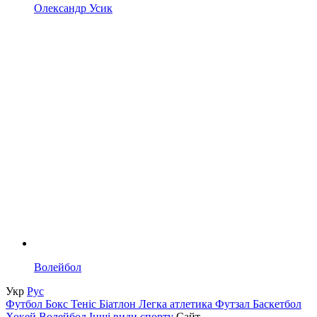
Олександр Усик
Волейбол
Укр
Рус
Футбол
Бокс
Теніс
Біатлон
Легка атлетика
Футзал
Баскетбол
Хокей
Волейбол
Інші види спорту
Сайт