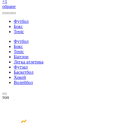
+
1
обране
Футбол
Бокс
Теніс
Футбол
Бокс
Теніс
Біатлон
Легка атлетика
Футзал
Баскетбол
Хокей
Волейбол
топ