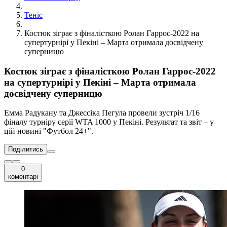
Теніс
Костюк зіграє з фіналісткою Ролан Гаррос-2022 на
супертурнірі у Пекіні – Марта отримала досвідчену
суперницю
Костюк зіграє з фіналісткою Ролан Гаррос-2022
на супертурнірі у Пекіні – Марта отримала
досвідчену суперницю
Емма Радукану та Джессіка Пегула провели зустріч 1/16
фіналу турніру серії WTA 1000 у Пекіні. Результат та звіт – у
цій новині "Футбол 24+".
Поділитись
0
коментарі