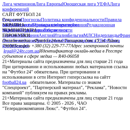
Лига чемпионов
Лига Европы
Юношеская лига УЕФА
Лига
конференций
САЙТ ФУТБОЛ 24
Редакция
Соц. сети
Прогнозы
Политика конфиденциальности
Правила
сайту
facebook
УКРАИНА
Контакты
x
youtube
Правила комментирования
instagram
telegram
viber
Редакционная
политика
Украина
ЧЕМПИОНАТЫ
Первая лига
Структура собственности
Вторая лига
Германия
ЕВРОКУБКИ
Испания
Англия
Италия
Бельгия
МЛС
Нидерланды
Фран
Лига чемпионов
Онлайн-медиа «Футбол 24»
Лига Европы
пл. Галицкая, дом. 15, м. Львов,
Юношеская лига УЕФА
Лига
конференций
79008
Телефон +380 (32) 229-77-77
Адрес электронной почты
legal@24tv.com.ua
Идентификатор онлайн-медиа в Реестре
субъектов в сфере медиа — R40-06058
21+
Материалы сайта предназначены для лиц старше 21 года
При цитировании и использовании любых материалов ссылка
на "Футбол 24" обязательна. При цитировании и
использовании в сети Интернет гиперссылка на сайтт
football24.ua
обязательное. Материалы со знаком
"Спецпроект", "Партнерский материал", "Реклама", "Новости
компаний" публикуем на правах рекламы.
21+
Материалы сайта предназначены для лиц старше 21 года
Все права защищены. © 2005 -
2026
, ЧАО
"Телерадиокомпания Люкс". "Футбол 24".