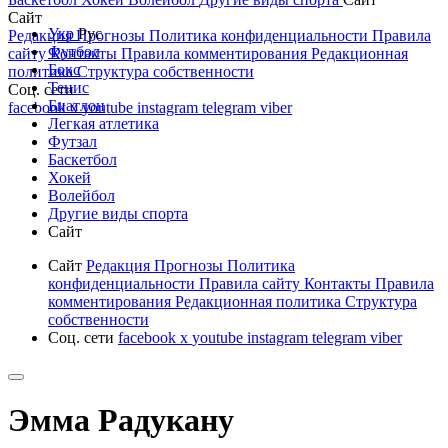
Сайт
Укр
Рус
Редакция
Прогнозы
Политика конфиденциальности
Правила
Футбол
сайту
Контакты
Правила комментирования
Редакционная
Бокс
политика
Структура собственности
Тенис
Соц. сети
Биатлон
facebook
x
youtube
instagram
telegram
viber
Легкая атлетика
Футзал
Баскетбол
Хокей
Волейбол
Другие виды спорта
Сайт
Сайт
Редакция
Прогнозы
Политика
конфиденциальности
Правила сайту
Контакты
Правила
комментирования
Редакционная политика
Структура
собственности
Соц. сети
facebook
x
youtube
instagram
telegram
viber
Эмма Радукану