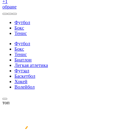
+
1
обране
Футбол
Бокс
Тенис
Футбол
Бокс
Тенис
Биатлон
Легкая атлетика
Футзал
Баскетбол
Хокей
Волейбол
топ