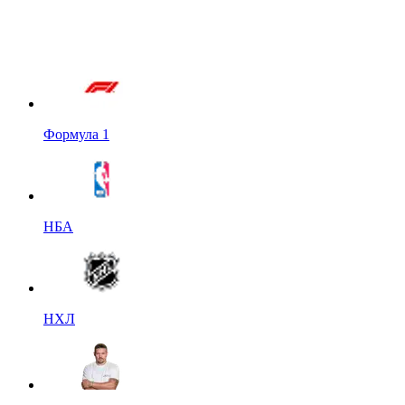
Формула 1
НБА
НХЛ