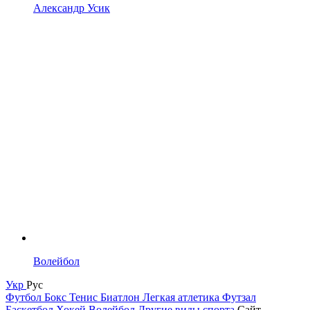
Александр Усик
Волейбол
Укр
Рус
Футбол
Бокс
Тенис
Биатлон
Легкая атлетика
Футзал
Баскетбол
Хокей
Волейбол
Другие виды спорта
Сайт