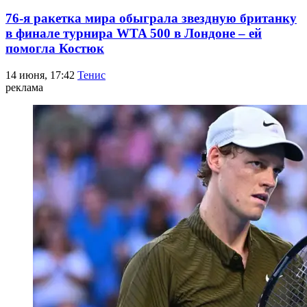
76-я ракетка мира обыграла звездную британку
в финале турнира WTA 500 в Лондоне – ей
помогла Костюк
14 июня, 17:42
Тенис
реклама