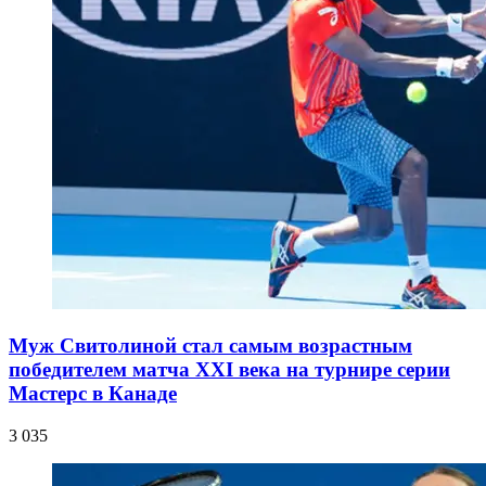
Муж Свитолиной стал самым возрастным
победителем матча XXI века на турнире серии
Мастерс в Канаде
3 035