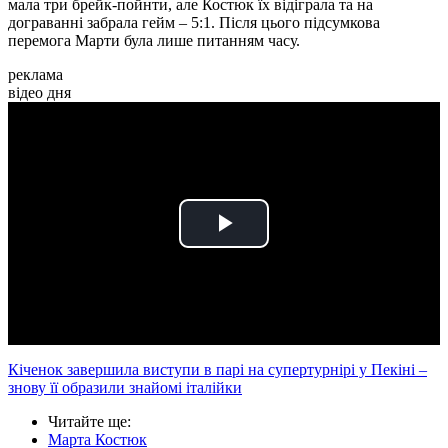
мала три брейк-пойнти, але Костюк їх відіграла та на
дограванні забрала гейм – 5:1. Після цього підсумкова
перемога Марти була лише питанням часу.
реклама
відео дня
Play
Video
Кіченок завершила виступи в парі на супертурнірі у Пекіні –
знову її образили знайомі італійки
Читайте ще
:
Марта Костюк