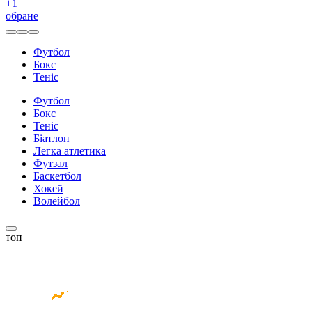
+
1
обране
Футбол
Бокс
Теніс
Футбол
Бокс
Теніс
Біатлон
Легка атлетика
Футзал
Баскетбол
Хокей
Волейбол
топ