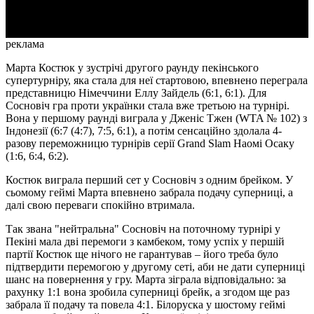
Video
реклама
Марта Костюк у зустрічі другого раунду пекінського
супертурніру, яка стала для неї стартовою, впевнено переграла
представницю Німеччини Еллу Зайдель (6:1, 6:1). Для
Сосновіч гра проти українки стала вже третьою на турнірі.
Вона у першому раунді виграла у Дженіс Тжен (WTA № 102) з
Індонезії (6:7 (4:7), 7:5, 6:1), а потім сенсаційно здолала 4-
разову переможницю турнірів серії Grand Slam Наомі Осаку
(1:6, 6:4, 6:2).
Костюк виграла перший сет у Сосновіч з одним брейком. У
сьомому геймі Марта впевнено забрала подачу суперниці, а
далі свою переваги спокійно втримала.
Так звана "нейтральна" Сосновіч на поточному турнірі у
Пекіні мала дві перемоги з камбеком, тому успіх у першій
партії Костюк ще нічого не гарантував – його треба було
підтвердити перемогою у другому сеті, аби не дати суперниці
шанс на повернення у гру. Марта зіграла відповідально: за
рахунку 1:1 вона зробила суперниці брейк, а згодом ще раз
забрала її подачу та повела 4:1. Білоруска у шостому геймі