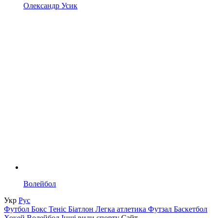
Олександр Усик
Волейбол
Укр
Рус
Футбол
Бокс
Теніс
Біатлон
Легка атлетика
Футзал
Баскетбол
Хокей
Волейбол
Інші види спорту
Сайт