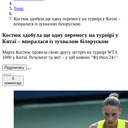
Теніс
Костюк здобула ще одну перемогу на турнірі у Китаї –
впоралася із зухвалою білорускою
Костюк здобула ще одну перемогу на турнірі у
Китаї – впоралася із зухвалою білорускою
Марта Костюк провела свою другу зустріч на турнірі WTA
1000 у Китаї. Результат та звіт – у цій новині "Футбол 24+".
Поділитись
0
коментарі