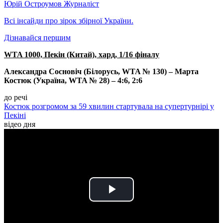
Юрій Остроумов
Журналіст
Всі інсайди про зірок збірної України.
Дізнавайся першим
WTA 1000, Пекін (Китай), хард, 1/16 фіналу
Александра Сосновіч (Білорусь, WTA № 130) – Марта
Костюк (Україна, WTA № 28) – 4:6, 2:6
до речі
Костюк розгромом за 59 хвилин стартувала на супертурнірі у
Пекіні
відео дня
Play