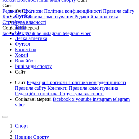
Сайт
Укр
Рус
Редакція
Прогнози
Політика конфіденційності
Правила сайту
Футбол
Контакти
Правила коментування
Редакційна політика
Бокс
Структура власності
Теніс
Соціальні мережі
Біатлон
facebook
x
youtube
instagram
telegram
viber
Легка атлетика
Футзал
Баскетбол
Хокей
Волейбол
Інші види спорту
Сайт
Сайт
Редакція
Прогнози
Політика конфіденційності
Правила сайту
Контакти
Правила коментування
Редакційна політика
Структура власності
Соціальні мережі
facebook
x
youtube
instagram
telegram
viber
Спорт
Новини Спорту