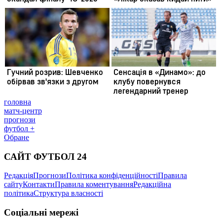
головна
матч-центр
прогнози
футбол +
Обране
САЙТ ФУТБОЛ 24
Редакція
Прогнози
Політика конфіденційності
Правила
сайту
Контакти
Правила коментування
Редакційна
політика
Структура власності
Соціальні мережі