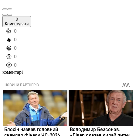
0
Коментувати
️👍
0
️🔥
0
️😄
0
️😢
0
️🤬
0
коментарі