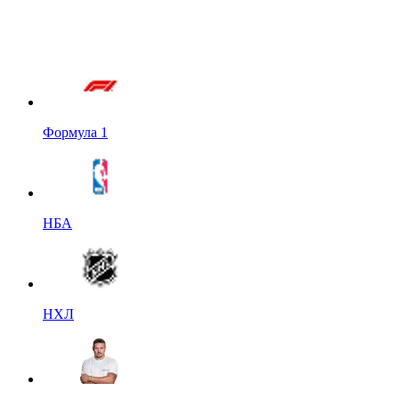
Формула 1
НБА
НХЛ