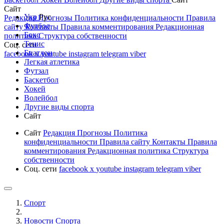
Сайт
Укр
Рус
Редакция
Прогнозы
Политика конфиденциальности
Правила
Футбол
сайту
Контакты
Правила комментирования
Редакционная
Бокс
политика
Структура собственности
Тенис
Соц. сети
Биатлон
facebook
x
youtube
instagram
telegram
viber
Легкая атлетика
Футзал
Баскетбол
Хокей
Волейбол
Другие виды спорта
Сайт
Сайт
Редакция
Прогнозы
Политика
конфиденциальности
Правила сайту
Контакты
Правила
комментирования
Редакционная политика
Структура
собственности
Соц. сети
facebook
x
youtube
instagram
telegram
viber
Спорт
Новости Cпорта