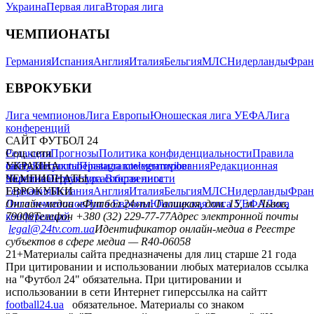
Украина
Первая лига
Вторая лига
ЧЕМПИОНАТЫ
Германия
Испания
Англия
Италия
Бельгия
МЛС
Нидерланды
Фран
ЕВРОКУБКИ
Лига чемпионов
Лига Европы
Юношеская лига УЕФА
Лига
конференций
САЙТ ФУТБОЛ 24
Редакция
Соц. сети
Прогнозы
Политика конфиденциальности
Правила
сайту
facebook
УКРАИНА
Контакты
x
youtube
Правила комментирования
instagram
telegram
viber
Редакционная
политика
Украина
ЧЕМПИОНАТЫ
Первая лига
Структура собственности
Вторая лига
Германия
ЕВРОКУБКИ
Испания
Англия
Италия
Бельгия
МЛС
Нидерланды
Фран
Лига чемпионов
Онлайн-медиа «Футбол 24»
Лига Европы
пл. Галицкая, дом. 15, м. Львов,
Юношеская лига УЕФА
Лига
конференций
79008
Телефон +380 (32) 229-77-77
Адрес электронной почты
legal@24tv.com.ua
Идентификатор онлайн-медиа в Реестре
субъектов в сфере медиа — R40-06058
21+
Материалы сайта предназначены для лиц старше 21 года
При цитировании и использовании любых материалов ссылка
на "Футбол 24" обязательна. При цитировании и
использовании в сети Интернет гиперссылка на сайтт
football24.ua
обязательное. Материалы со знаком