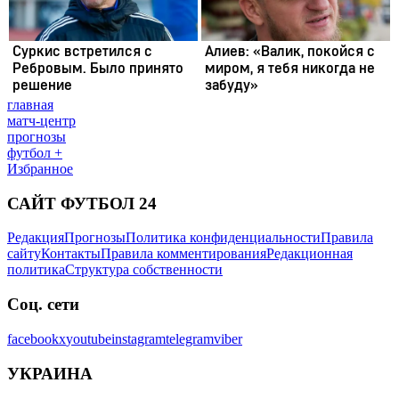
главная
матч-центр
прогнозы
футбол +
Избранное
САЙТ ФУТБОЛ 24
Редакция
Прогнозы
Политика конфиденциальности
Правила
сайту
Контакты
Правила комментирования
Редакционная
политика
Структура собственности
Соц. сети
facebook
x
youtube
instagram
telegram
viber
УКРАИНА