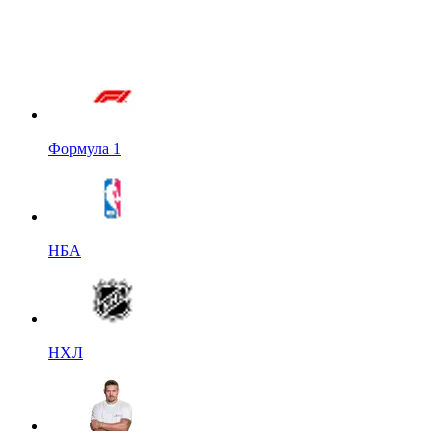
Формула 1
НБА
НХЛ