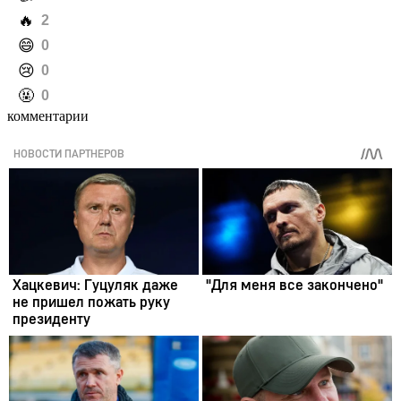
️🔥
2
️😄
0
️😢
0
️🤬
0
комментарии