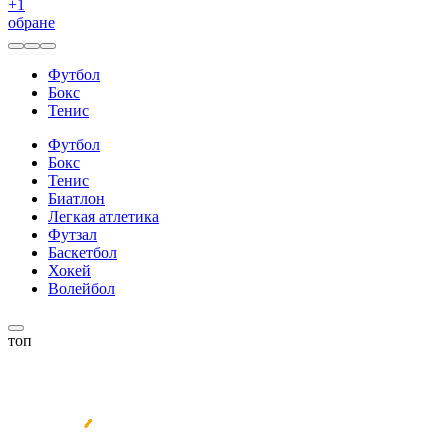
+
1
обране
Футбол
Бокс
Тенис
Футбол
Бокс
Тенис
Биатлон
Легкая атлетика
Футзал
Баскетбол
Хокей
Волейбол
топ