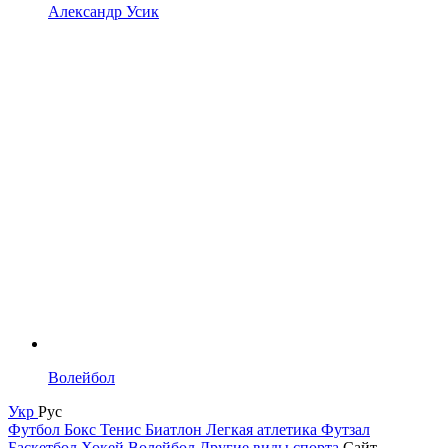
Александр Усик
Волейбол
Укр
Рус
Футбол
Бокс
Тенис
Биатлон
Легкая атлетика
Футзал
Баскетбол
Хокей
Волейбол
Другие виды спорта
Сайт