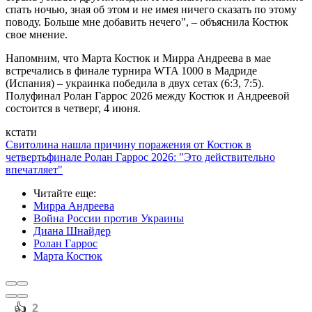
спать ночью, зная об этом и не имея ничего сказать по этому
поводу. Больше мне добавить нечего", – объяснила Костюк
свое мнение.
Напомним, что Марта Костюк и Мирра Андреева в мае
встречались в финале турнира WTA 1000 в Мадриде
(Испания) – украинка победила в двух сетах (6:3, 7:5).
Полуфинал Ролан Гаррос 2026 между Костюк и Андреевой
состоится в четверг, 4 июня.
кстати
Свитолина нашла причину поражения от Костюк в
четвертьфинале Ролан Гаррос 2026: "Это действительно
впечатляет"
Читайте еще
:
Мирра Андреева
Война России против Украины
Диана Шнайдер
Ролан Гаррос
Марта Костюк
️👍
2