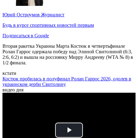
Юрий Остроумов
Журналист
Будь в курсе спортивных новостей первым
Подписаться в Google
Вторая ракетка Украины Марта Костюк в четвертьфинале
Ролан Гаррос одержала победу над Элиной Свитолиной (6:3,
2:6, 6:2) и вышла на россиянку Мирру Андрееву (WTA № 8) в
1/2 финала.
кстати
Костюк пробилась в полуфинал Ролан Гаррос 2026, одолев в
украинском дерби Свитолину
видео дня
Play