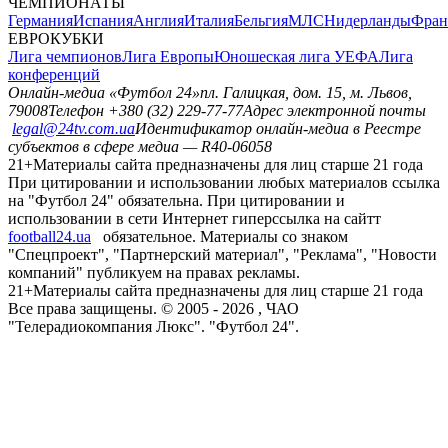
ЧЕМПИОНАТЫ
Германия
Испания
Англия
Италия
Бельгия
МЛС
Нидерланды
Фран
ЕВРОКУБКИ
Лига чемпионов
Лига Европы
Юношеская лига УЕФА
Лига
конференций
Онлайн-медиа «Футбол 24»
пл. Галицкая, дом. 15, м. Львов,
79008
Телефон +380 (32) 229-77-77
Адрес электронной почты
legal@24tv.com.ua
Идентификатор онлайн-медиа в Реестре
субъектов в сфере медиа — R40-06058
21+
Материалы сайта предназначены для лиц старше 21 года
При цитировании и использовании любых материалов ссылка
на "Футбол 24" обязательна. При цитировании и
использовании в сети Интернет гиперссылка на сайтт
football24.ua
обязательное. Материалы со знаком
"Спецпроект", "Партнерский материал", "Реклама", "Новости
компаний" публикуем на правах рекламы.
21+
Материалы сайта предназначены для лиц старше 21 года
Все права защищены. © 2005 -
2026
, ЧАО
"Телерадиокомпания Люкс". "Футбол 24".