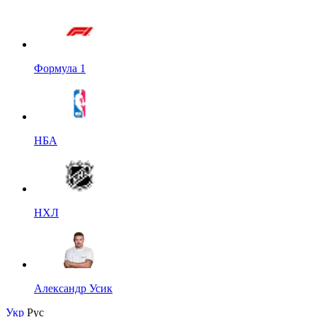
Формула 1
НБА
НХЛ
Александр Усик
Укр
Рус