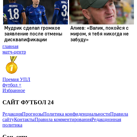
главная
матч-центр
Премия УПЛ
футбол +
Избранное
САЙТ ФУТБОЛ 24
Редакция
Прогнозы
Политика конфиденциальности
Правила
сайту
Контакты
Правила комментирования
Редакционная
политика
Соц. сети