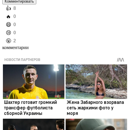
Комментировать
️👍
8
️🔥
0
️😄
0
️😢
0
️🤬
2
комментарии