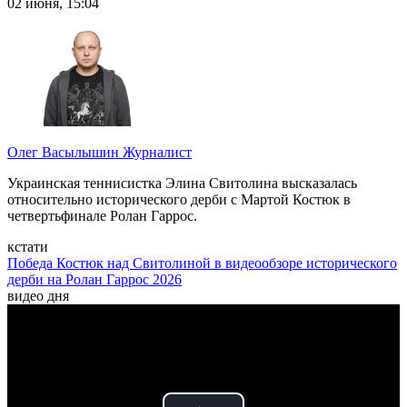
02 июня, 15:04
Олег Васылышин
Журналист
Украинская теннисистка Элина Свитолина высказалась
относительно исторического дерби с Мартой Костюк в
четвертьфинале Ролан Гаррос.
кстати
Победа Костюк над Свитолиной в видеообзоре исторического
дерби на Ролан Гаррос 2026
видео дня