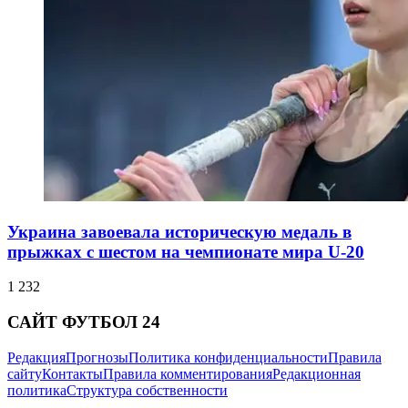
Украина завоевала историческую медаль в
прыжках с шестом на чемпионате мира U-20
1 232
САЙТ ФУТБОЛ 24
Редакция
Прогнозы
Политика конфиденциальности
Правила
сайту
Контакты
Правила комментирования
Редакционная
политика
Структура собственности