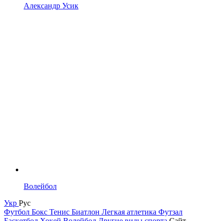
Александр Усик
Волейбол
Укр
Рус
Футбол
Бокс
Тенис
Биатлон
Легкая атлетика
Футзал
Баскетбол
Хокей
Волейбол
Другие виды спорта
Сайт