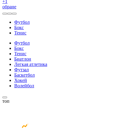
+
1
обране
Футбол
Бокс
Тенис
Футбол
Бокс
Тенис
Биатлон
Легкая атлетика
Футзал
Баскетбол
Хокей
Волейбол
топ