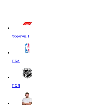
Формула 1
НБА
НХЛ