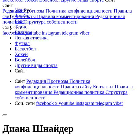
Сайт
Укр
Рус
Редакция
Прогнозы
Политика конфиденциальности
Правила
Футбол
сайту
Контакты
Правила комментирования
Редакционная
Бокс
политика
Структура собственности
Тенис
Соц. сети
Биатлон
facebook
x
youtube
instagram
telegram
viber
Легкая атлетика
Футзал
Баскетбол
Хокей
Волейбол
Другие виды спорта
Сайт
Сайт
Редакция
Прогнозы
Политика
конфиденциальности
Правила сайту
Контакты
Правила
комментирования
Редакционная политика
Структура
собственности
Соц. сети
facebook
x
youtube
instagram
telegram
viber
Диана Шнайдер