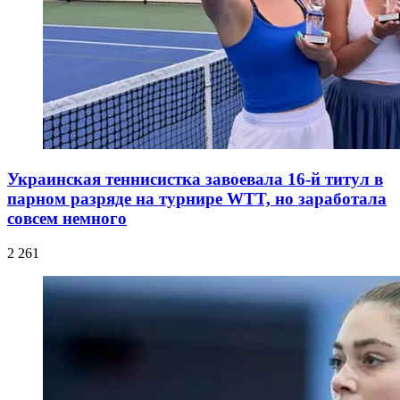
Украинская теннисистка завоевала 16-й титул в
парном разряде на турнире WTT, но заработала
совсем немного
2 261