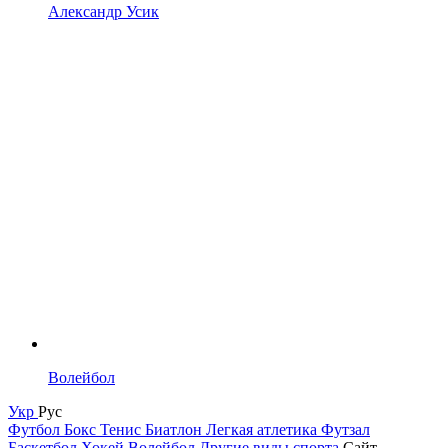
Александр Усик
Волейбол
Укр
Рус
Футбол
Бокс
Тенис
Биатлон
Легкая атлетика
Футзал
Баскетбол
Хокей
Волейбол
Другие виды спорта
Сайт