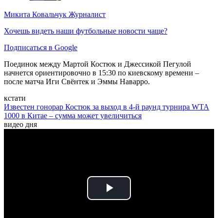
Микита Ковальчук
Журналист
Хочешь видеть наши футбольные новости чаще?
Подписаться в Google
Поединок между Мартой Костюк и Джессикой Пегулой
начнется ориентировочно в 15:30 по киевскому времени –
после матча Иги Свёнтек и Эммы Наварро.
кстати
Известен гонорар Костюк за выход в 4-й раунд турнира WTA
1000 в Китае – сумма может увеличиться
видео дня
Play