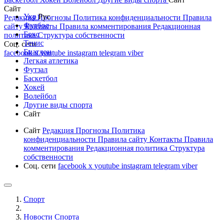
Сайт
Укр
Рус
Редакция
Прогнозы
Политика конфиденциальности
Правила
Футбол
сайту
Контакты
Правила комментирования
Редакционная
Бокс
политика
Структура собственности
Тенис
Соц. сети
Биатлон
facebook
x
youtube
instagram
telegram
viber
Легкая атлетика
Футзал
Баскетбол
Хокей
Волейбол
Другие виды спорта
Сайт
Сайт
Редакция
Прогнозы
Политика
конфиденциальности
Правила сайту
Контакты
Правила
комментирования
Редакционная политика
Структура
собственности
Соц. сети
facebook
x
youtube
instagram
telegram
viber
Спорт
Новости Cпорта