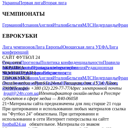
Украина
Первая лига
Вторая лига
ЧЕМПИОНАТЫ
Германия
Испания
Англия
Италия
Бельгия
МЛС
Нидерланды
Фран
ЕВРОКУБКИ
Лига чемпионов
Лига Европы
Юношеская лига УЕФА
Лига
конференций
САЙТ ФУТБОЛ 24
Редакция
Соц. сети
Прогнозы
Политика конфиденциальности
Правила
сайту
facebook
УКРАИНА
Контакты
x
youtube
Правила комментирования
instagram
telegram
viber
Редакционная
политика
Украина
ЧЕМПИОНАТЫ
Первая лига
Структура собственности
Вторая лига
Германия
ЕВРОКУБКИ
Испания
Англия
Италия
Бельгия
МЛС
Нидерланды
Фран
Лига чемпионов
Онлайн-медиа «Футбол 24»
Лига Европы
пл. Галицкая, дом. 15, м. Львов,
Юношеская лига УЕФА
Лига
конференций
79008
Телефон +380 (32) 229-77-77
Адрес электронной почты
legal@24tv.com.ua
Идентификатор онлайн-медиа в Реестре
субъектов в сфере медиа — R40-06058
21+
Материалы сайта предназначены для лиц старше 21 года
При цитировании и использовании любых материалов ссылка
на "Футбол 24" обязательна. При цитировании и
использовании в сети Интернет гиперссылка на сайтт
football24.ua
обязательное. Материалы со знаком