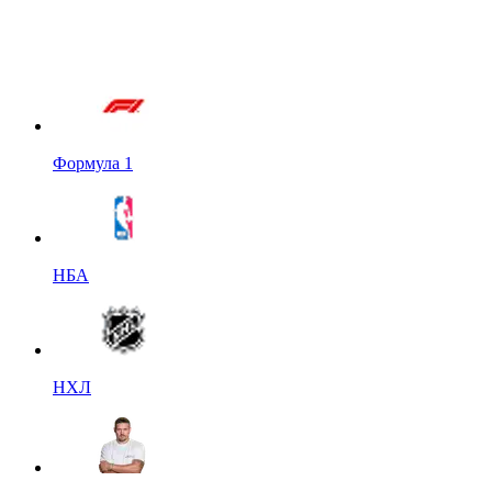
Формула 1
НБА
НХЛ