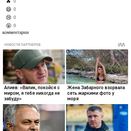
️🔥
0
️😄
0
️😢
0
️🤬
0
комментарии