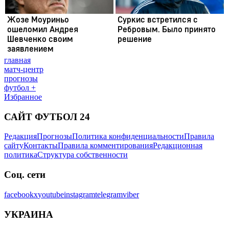
главная
матч-центр
прогнозы
футбол +
Избранное
САЙТ ФУТБОЛ 24
Редакция
Прогнозы
Политика конфиденциальности
Правила
сайту
Контакты
Правила комментирования
Редакционная
политика
Структура собственности
Соц. сети
facebook
x
youtube
instagram
telegram
viber
УКРАИНА