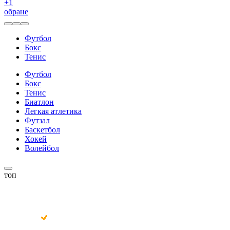
+
1
обране
Футбол
Бокс
Тенис
Футбол
Бокс
Тенис
Биатлон
Легкая атлетика
Футзал
Баскетбол
Хокей
Волейбол
топ