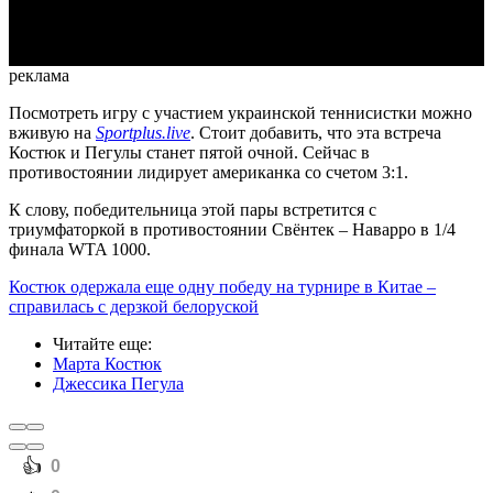
Video
реклама
Посмотреть игру с участием украинской теннисистки можно
вживую на
Sportplus.live
. Стоит добавить, что эта встреча
Костюк и Пегулы станет пятой очной. Сейчас в
противостоянии лидирует американка со счетом 3:1.
К слову, победительница этой пары встретится с
триумфаторкой в противостоянии Свёнтек – Наварро в 1/4
финала WTA 1000.
Костюк одержала еще одну победу на турнире в Китае –
справилась с дерзкой белоруской
Читайте еще
:
Марта Костюк
Джессика Пегула
️👍
0