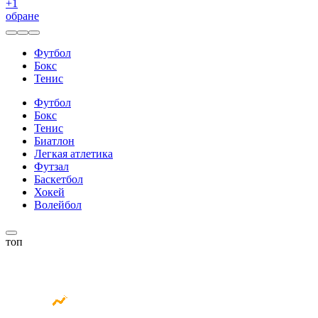
+
1
обране
Футбол
Бокс
Тенис
Футбол
Бокс
Тенис
Биатлон
Легкая атлетика
Футзал
Баскетбол
Хокей
Волейбол
топ