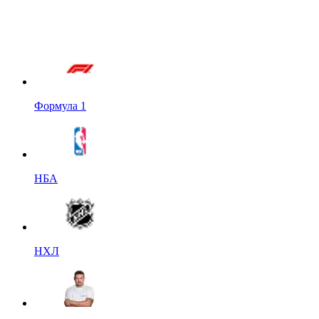
Формула 1
НБА
НХЛ