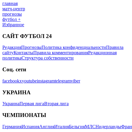
главная
матч-центр
прогнозы
футбол +
Избранное
САЙТ ФУТБОЛ 24
Редакция
Прогнозы
Политика конфиденциальности
Правила
сайту
Контакты
Правила комментирования
Редакционная
политика
Структура собственности
Соц. сети
facebook
x
youtube
instagram
telegram
viber
УКРАИНА
Украина
Первая лига
Вторая лига
ЧЕМПИОНАТЫ
Германия
Испания
Англия
Италия
Бельгия
МЛС
Нидерланды
Фран