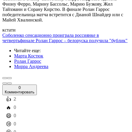
Фиону Ферро, Марину Бассольс, Марию Бузкову, Жил
Тайхманн и Сорану Кирстю. В финале Ролан Гаррос
победительница матча встретится с Дианой Шнайдер или с
Майей Хвалинской.
кстати
Соболенко сенсационно проиграла россиянке в
четвертьфинале Ролан Гаррос – белоруска получила "бублик"
Читайте еще
:
Марта Костюк
Ролан Гаррос
Мирра Андреева
0
Комментировать
️👍
2
️🔥
0
️😄
0
️😢
0