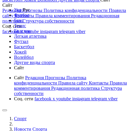
Сайт
Укр
Рус
Редакция
Прогнозы
Политика конфиденциальности
Правила
Футбол
сайту
Контакты
Правила комментирования
Редакционная
Бокс
политика
Структура собственности
Тенис
Соц. сети
Биатлон
facebook
x
youtube
instagram
telegram
viber
Легкая атлетика
Футзал
Баскетбол
Хокей
Волейбол
Другие виды спорта
Сайт
Сайт
Редакция
Прогнозы
Политика
конфиденциальности
Правила сайту
Контакты
Правила
комментирования
Редакционная политика
Структура
собственности
Соц. сети
facebook
x
youtube
instagram
telegram
viber
Спорт
Новости Cпорта