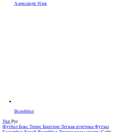
Александр Усик
Волейбол
Укр
Рус
Футбол
Бокс
Тенис
Биатлон
Легкая атлетика
Футзал
Баскетбол
Хокей
Волейбол
Другие виды спорта
Сайт