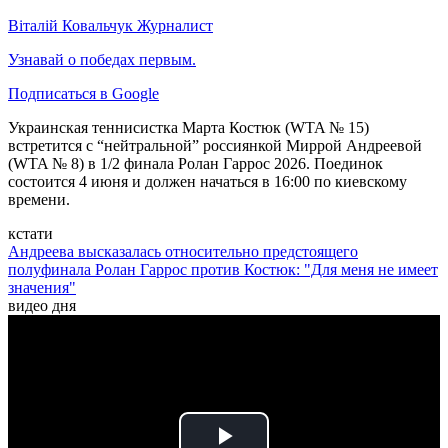
Віталій Ковальчук
Журналист
Узнавай о победах первым.
Подписаться в Google
Украинская теннисистка Марта Костюк (WTA № 15)
встретится с “нейтральной” россиянкой Миррой Андреевой
(WTA № 8) в 1/2 финала Ролан Гаррос 2026. Поединок
состоится 4 июня и должен начаться в 16:00 по киевскому
времени.
кстати
Андреева высказалась относительно предстоящего
полуфинала Ролан Гаррос против Костюк: "Для меня не имеет
значения"
видео дня