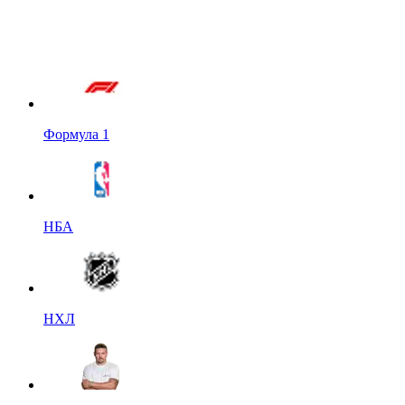
Формула 1
НБА
НХЛ