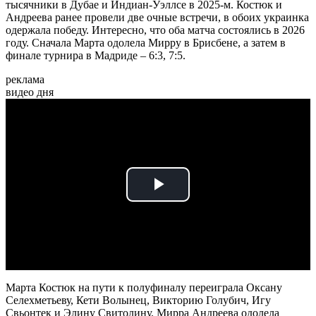
тысячники в Дубае и Индиан-Уэллсе в 2025-м. Костюк и
Андреева ранее провели две очные встречи, в обоих украинка
одержала победу. Интересно, что оба матча состоялись в 2026
году. Сначала Марта одолела Мирру в Брисбене, а затем в
финале турнира в Мадриде – 6:3, 7:5.
реклама
видео дня
Play
Video
Марта Костюк на пути к полуфиналу переиграла Оксану
Селехметьеву, Кети Волынец, Викторию Голубич, Игу
Свьонтек и Элину Свитолину. Мирра Андреева одолела