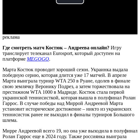
Play
Video
реклама
Где смотреть матч Костюк – Андреева онлайн?
Игру
транслирует телеканал Eurosport, который доступен на
платформе
MEGOGO
.
Марта Костюк проводит хороший сезон. Украинка выдала
победную серию, которая длится уже 17 матчей. В апреле
Марта выиграла турнир WTA 250 в Руане, одолев в финале
свою землячку Веронику Подрез, а затем торжествовала на
престижном WTA 1000 в Мадриде. Костюк стала первой
украинской теннисисткой, которая вышла в полуфинал Ролан
Гаррос. В случае победы над Миррой Андреевой Марта
установит историческое достижение – никто из украинских
теннисисток ранее не выходил в финалы турниров Большого
шлема.
Мирре Андреевой всего 19, но она уже выходила в полуфинал
Ролан Гаррос еще в 2024 году. Также россиянка выиграла