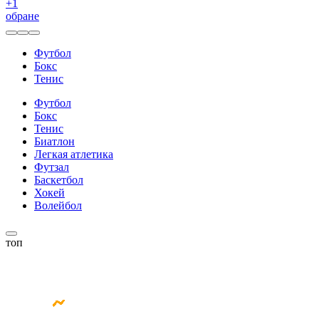
+
1
обране
Футбол
Бокс
Тенис
Футбол
Бокс
Тенис
Биатлон
Легкая атлетика
Футзал
Баскетбол
Хокей
Волейбол
топ