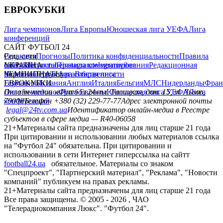
ЕВРОКУБКИ
Лига чемпионов
Лига Европы
Юношеская лига УЕФА
Лига
конференций
САЙТ ФУТБОЛ 24
Редакция
Соц. сети
Прогнозы
Политика конфиденциальности
Правила
сайту
facebook
УКРАИНА
Контакты
x
youtube
Правила комментирования
instagram
telegram
viber
Редакционная
политика
Украина
ЧЕМПИОНАТЫ
Первая лига
Структура собственности
Вторая лига
Германия
ЕВРОКУБКИ
Испания
Англия
Италия
Бельгия
МЛС
Нидерланды
Фран
Лига чемпионов
Онлайн-медиа «Футбол 24»
Лига Европы
пл. Галицкая, дом. 15, м. Львов,
Юношеская лига УЕФА
Лига
конференций
79008
Телефон +380 (32) 229-77-77
Адрес электронной почты
legal@24tv.com.ua
Идентификатор онлайн-медиа в Реестре
субъектов в сфере медиа — R40-06058
21+
Материалы сайта предназначены для лиц старше 21 года
При цитировании и использовании любых материалов ссылка
на "Футбол 24" обязательна. При цитировании и
использовании в сети Интернет гиперссылка на сайтт
football24.ua
обязательное. Материалы со знаком
"Спецпроект", "Партнерский материал", "Реклама", "Новости
компаний" публикуем на правах рекламы.
21+
Материалы сайта предназначены для лиц старше 21 года
Все права защищены. © 2005 -
2026
, ЧАО
"Телерадиокомпания Люкс". "Футбол 24".