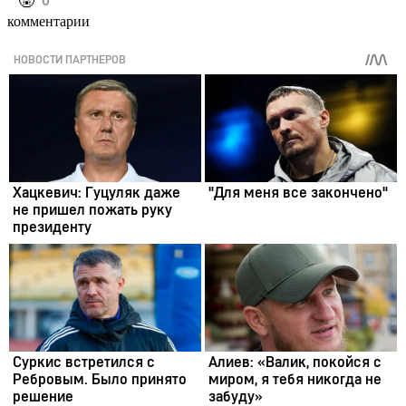
️🤬
0
комментарии