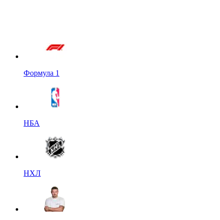
Формула 1
НБА
НХЛ