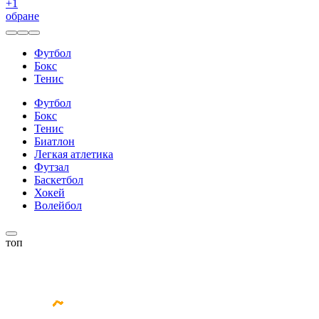
+
1
обране
Футбол
Бокс
Тенис
Футбол
Бокс
Тенис
Биатлон
Легкая атлетика
Футзал
Баскетбол
Хокей
Волейбол
топ