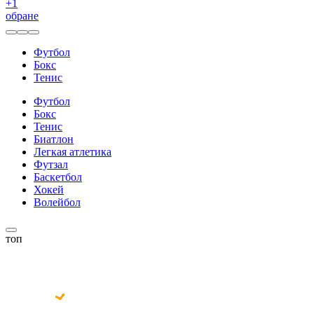
+
1
обране
Футбол
Бокс
Тенис
Футбол
Бокс
Тенис
Биатлон
Легкая атлетика
Футзал
Баскетбол
Хокей
Волейбол
топ