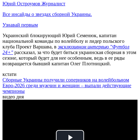
Юрий Остроумов
Журналист
Все инсайды о звездах сборной Украины.
Узнавай первым
Украинский блокирующий Юрий Семенюк, капитан
национальной команды по волейболу и лидер польского
клуба Проект Варшава, в
эксклюзивном интервью "Футбол
24+"
рассказал, за что будет биться украинская сборная в этом
сезоне, который будет для нее особенным, ведь в ее ряды
возвращается бывший капитан Олег Плотницкий.
кстати
Сборные Украины получили соперников на волейбольном
Евро-2026 среди мужчин и женщин – выпали действующие
чемпионы
видео дня