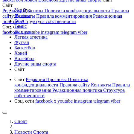
Сайт
Укр
Рус
Редакция
Прогнозы
Политика конфиденциальности
Правила
Футбол
сайту
Контакты
Правила комментирования
Редакционная
Бокс
политика
Структура собственности
Тенис
Соц. сети
Биатлон
facebook
x
youtube
instagram
telegram
viber
Легкая атлетика
Футзал
Баскетбол
Хокей
Волейбол
Другие виды спорта
Сайт
Сайт
Редакция
Прогнозы
Политика
конфиденциальности
Правила сайту
Контакты
Правила
комментирования
Редакционная политика
Структура
собственности
Соц. сети
facebook
x
youtube
instagram
telegram
viber
Спорт
Новости Cпорта