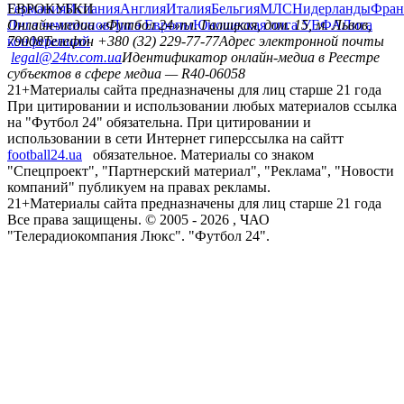
Германия
ЕВРОКУБКИ
Испания
Англия
Италия
Бельгия
МЛС
Нидерланды
Фран
Лига чемпионов
Онлайн-медиа «Футбол 24»
Лига Европы
пл. Галицкая, дом. 15, м. Львов,
Юношеская лига УЕФА
Лига
конференций
79008
Телефон +380 (32) 229-77-77
Адрес электронной почты
legal@24tv.com.ua
Идентификатор онлайн-медиа в Реестре
субъектов в сфере медиа — R40-06058
21+
Материалы сайта предназначены для лиц старше 21 года
При цитировании и использовании любых материалов ссылка
на "Футбол 24" обязательна. При цитировании и
использовании в сети Интернет гиперссылка на сайтт
football24.ua
обязательное. Материалы со знаком
"Спецпроект", "Партнерский материал", "Реклама", "Новости
компаний" публикуем на правах рекламы.
21+
Материалы сайта предназначены для лиц старше 21 года
Все права защищены. © 2005 -
2026
, ЧАО
"Телерадиокомпания Люкс". "Футбол 24".