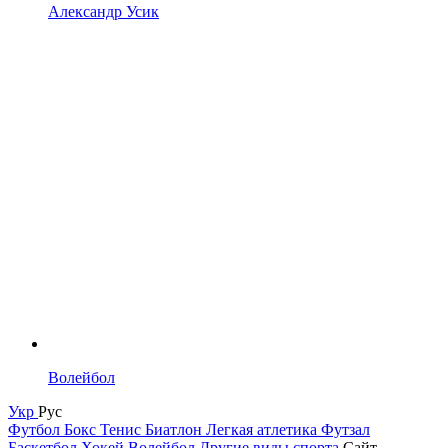
Александр Усик
Волейбол
Укр
Рус
Футбол
Бокс
Тенис
Биатлон
Легкая атлетика
Футзал
Баскетбол
Хокей
Волейбол
Другие виды спорта
Сайт