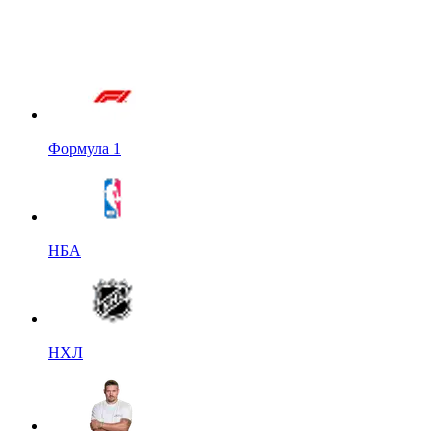
Формула 1
НБА
НХЛ