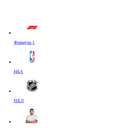
Формула 1
НБА
НХЛ