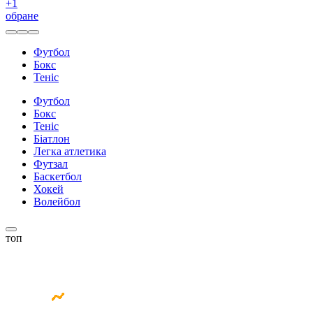
+
1
обране
Футбол
Бокс
Теніс
Футбол
Бокс
Теніс
Біатлон
Легка атлетика
Футзал
Баскетбол
Хокей
Волейбол
топ