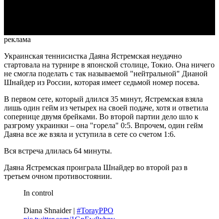
Video
реклама
Украинская теннисистка Даяна Ястремская неудачно
стартовала на турнире в японской столице, Токио. Она ничего
не смогла поделать с так называемой "нейтральной" Дианой
Шнайдер из России, которая имеет седьмой номер посева.
В первом сете, который длился 35 минут, Ястремская взяла
лишь один гейм из четырех на своей подаче, хотя и ответила
сопернице двумя брейками. Во второй партии дело шло к
разгрому украинки – она "горела" 0:5. Впрочем, один гейм
Даяна все же взяла и уступила в сете со счетом 1:6.
Вся встреча длилась 64 минуты.
Даяна Ястремская проиграла Шнайдер во второй раз в
третьем очном противостоянии.
In control
Diana Shnaider |
#TorayPPO