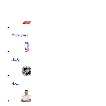
Формула 1
НБА
НХЛ