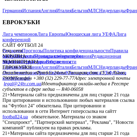
Германия
Испания
Англия
Италия
Бельгия
МЛС
Нидерланды
Фран
ЕВРОКУБКИ
Лига чемпионов
Лига Европы
Юношеская лига УЕФА
Лига
конференций
САЙТ ФУТБОЛ 24
Редакция
Соц. сети
Прогнозы
Политика конфиденциальности
Правила
сайту
facebook
УКРАИНА
Контакты
x
youtube
Правила комментирования
instagram
telegram
viber
Редакционная
политика
Украина
ЧЕМПИОНАТЫ
Первая лига
Структура собственности
Вторая лига
Германия
ЕВРОКУБКИ
Испания
Англия
Италия
Бельгия
МЛС
Нидерланды
Фран
Лига чемпионов
Онлайн-медиа «Футбол 24»
Лига Европы
пл. Галицкая, дом. 15, м. Львов,
Юношеская лига УЕФА
Лига
конференций
79008
Телефон +380 (32) 229-77-77
Адрес электронной почты
legal@24tv.com.ua
Идентификатор онлайн-медиа в Реестре
субъектов в сфере медиа — R40-06058
21+
Материалы сайта предназначены для лиц старше 21 года
При цитировании и использовании любых материалов ссылка
на "Футбол 24" обязательна. При цитировании и
использовании в сети Интернет гиперссылка на сайтт
football24.ua
обязательное. Материалы со знаком
"Спецпроект", "Партнерский материал", "Реклама", "Новости
компаний" публикуем на правах рекламы.
21+
Материалы сайта предназначены для лиц старше 21 года