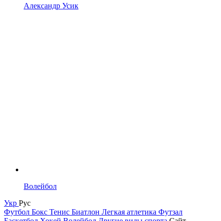
Александр Усик
Волейбол
Укр
Рус
Футбол
Бокс
Тенис
Биатлон
Легкая атлетика
Футзал
Баскетбол
Хокей
Волейбол
Другие виды спорта
Сайт