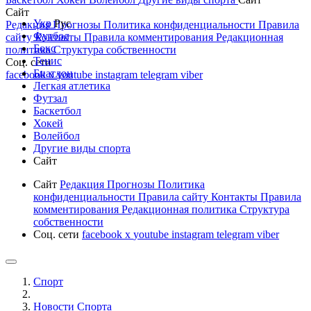
Сайт
Укр
Рус
Редакция
Прогнозы
Политика конфиденциальности
Правила
Футбол
сайту
Контакты
Правила комментирования
Редакционная
Бокс
политика
Структура собственности
Тенис
Соц. сети
Биатлон
facebook
x
youtube
instagram
telegram
viber
Легкая атлетика
Футзал
Баскетбол
Хокей
Волейбол
Другие виды спорта
Сайт
Сайт
Редакция
Прогнозы
Политика
конфиденциальности
Правила сайту
Контакты
Правила
комментирования
Редакционная политика
Структура
собственности
Соц. сети
facebook
x
youtube
instagram
telegram
viber
Спорт
Новости Cпорта