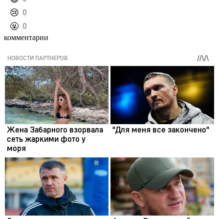
️😢
0
️🤬
0
комментарии