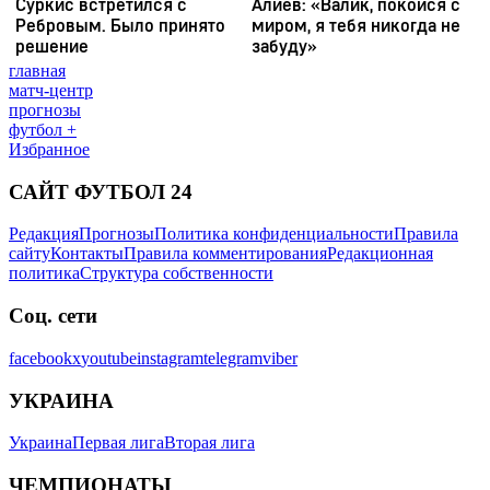
главная
матч-центр
прогнозы
футбол +
Избранное
САЙТ ФУТБОЛ 24
Редакция
Прогнозы
Политика конфиденциальности
Правила
сайту
Контакты
Правила комментирования
Редакционная
политика
Структура собственности
Соц. сети
facebook
x
youtube
instagram
telegram
viber
УКРАИНА
Украина
Первая лига
Вторая лига
ЧЕМПИОНАТЫ