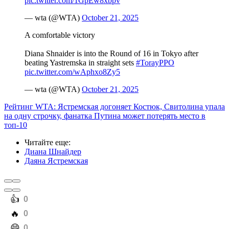
pic.twitter.com/1GpEw8xbpv
— wta (@WTA)
October 21, 2025
A comfortable victory
Diana Shnaider is into the Round of 16 in Tokyo after
beating Yastremska in straight sets
#TorayPPO
pic.twitter.com/wAphxo8Zy5
— wta (@WTA)
October 21, 2025
Рейтинг WTA: Ястремская догоняет Костюк, Свитолина упала
на одну строчку, фанатка Путина может потерять место в
топ-10
Читайте еще
:
Диана Шнайдер
Даяна Ястремская
️👍
0
️🔥
0
️😄
0