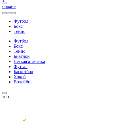
+
1
обране
Футбол
Бокс
Тенис
Футбол
Бокс
Тенис
Биатлон
Легкая атлетика
Футзал
Баскетбол
Хокей
Волейбол
топ