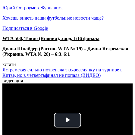
Юрий Остроумов
Журналист
Хочешь видеть наши футбольные новости чаще?
Подписаться в Google
WTA 500, Токио (Япония), хард, 1/16 финала
Диана Шнайдер (Россия, WTA № 19) – Даяна Ястремская
(Украина, WTA № 28) – 6:3, 6:1
кстати
Ястремская сильно потрепала экс-россиянку на турнире в
Китае, но в четвертьфинал не попала (ВИДЕО)
видео дня
Play