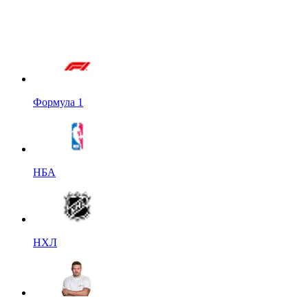
Формула 1
НБА
НХЛ