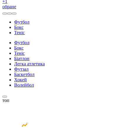
+
1
обране
Футбол
Бокс
Теніс
Футбол
Бокс
Теніс
Біатлон
Легка атлетика
Футзал
Баскетбол
Хокей
Волейбол
топ