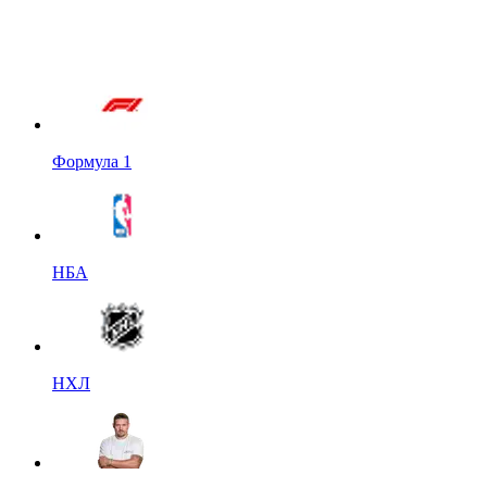
Формула 1
НБА
НХЛ