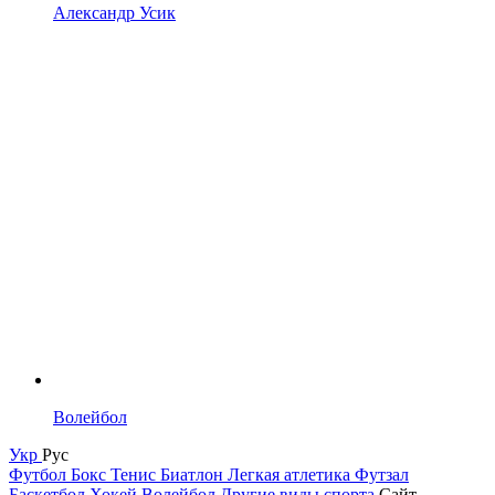
Александр Усик
Волейбол
Укр
Рус
Футбол
Бокс
Тенис
Биатлон
Легкая атлетика
Футзал
Баскетбол
Хокей
Волейбол
Другие виды спорта
Сайт