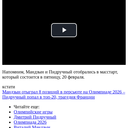
Play
Video
Напомним, Мандзын и Пидручный отобрались в масстарт,
который состоится в пятницу, 20 февраля.
кстати
Мандзын отыграл 8 позиций в персьюте на Олимпиаде 2026 –
Пидручный попал в топ-20, трагедия Франции
Читайте еще
:
Олимпийские игры
Дмитрий Пидручный
Олимпиада 2026
Виталий Мандзын