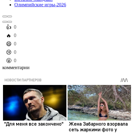
Олимпийские игры-2026
️👍
0
️🔥
0
️😄
0
️😢
0
️🤬
0
комментарии