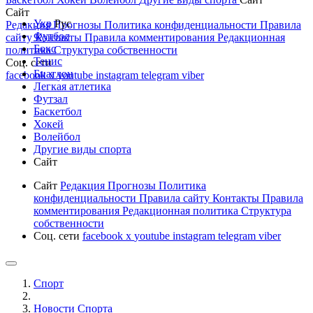
Сайт
Укр
Рус
Редакция
Прогнозы
Политика конфиденциальности
Правила
Футбол
сайту
Контакты
Правила комментирования
Редакционная
Бокс
политика
Структура собственности
Тенис
Соц. сети
Биатлон
facebook
x
youtube
instagram
telegram
viber
Легкая атлетика
Футзал
Баскетбол
Хокей
Волейбол
Другие виды спорта
Сайт
Сайт
Редакция
Прогнозы
Политика
конфиденциальности
Правила сайту
Контакты
Правила
комментирования
Редакционная политика
Структура
собственности
Соц. сети
facebook
x
youtube
instagram
telegram
viber
Спорт
Новости Cпорта