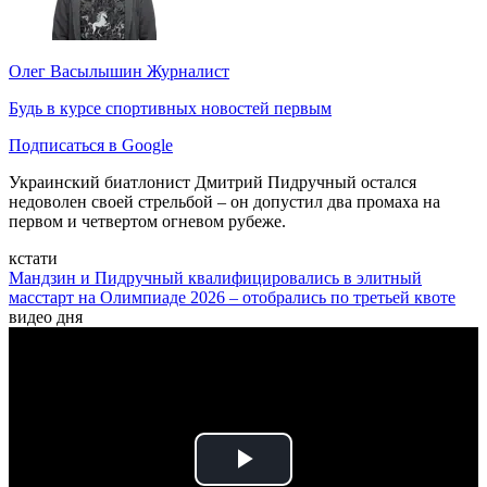
Олег Васылышин
Журналист
Будь в курсе спортивных новостей первым
Подписаться в Google
Украинский биатлонист Дмитрий Пидручный остался
недоволен своей стрельбой – он допустил два промаха на
первом и четвертом огневом рубеже.
кстати
Мандзин и Пидручный квалифицировались в элитный
масстарт на Олимпиаде 2026 – отобрались по третьей квоте
видео дня
Play