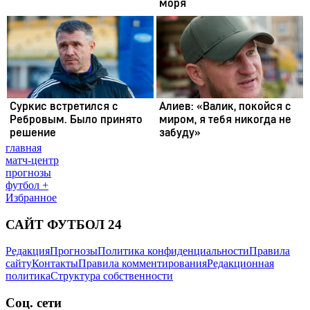
главная
матч-центр
прогнозы
футбол +
Избранное
САЙТ ФУТБОЛ 24
Редакция
Прогнозы
Политика конфиденциальности
Правила
сайту
Контакты
Правила комментирования
Редакционная
политика
Структура собственности
Соц. сети