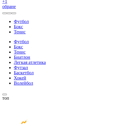
+
1
обране
Футбол
Бокс
Тенис
Футбол
Бокс
Тенис
Биатлон
Легкая атлетика
Футзал
Баскетбол
Хокей
Волейбол
топ