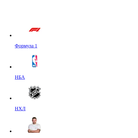
Формула 1
НБА
НХЛ