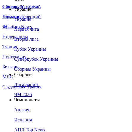
Сборная Украины
Италия
Суперкубок УЕФА
Украина
Германия
Лига конференций
Украина
Франция
ЛЧ - Top News
Первая лига
Нидерланды
Вторая лига
Турция
Кубок Украины
Португалия
Суперкубок Украины
Бельгия
Сборная Украины
Сборные
МЛС
Лига наций
Саудовская Аравия
ЧМ 2026
Чемпионаты
Англия
Испания
АПЛ Top News