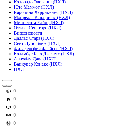
Колорадо Эвеланш (НХЛ)
Юта Маммот (НХЛ)
Каролина Харрикейнс (НХЛ)
Монреаль Канадиенс (НХЛ)
Миннесота Уайлд (НХЛ)
Оттава Сенаторс (НХЛ)
Видеоновости
Даллас Старз (НХЛ)
Сент-Луис Блюз (НХЛ)
Филадельфия Флайерс (НХЛ)
Коламбус Блю Джекетс (НХЛ)
Анахайм Дакс (НХЛ)
Ванкувер Кэнакс (НХЛ)
НХЛ
️👍
0
️🔥
0
️😄
0
️😢
0
️🤬
0