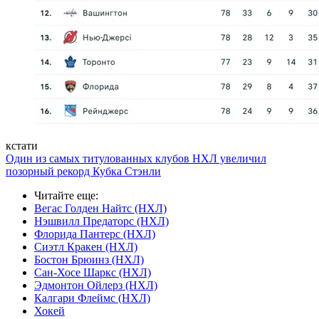
кстати
Один из самых титулованных клубов НХЛ увеличил
позорный рекорд Кубка Стэнли
Читайте еще
:
Вегас Голден Найтс (НХЛ)
Нэшвилл Предаторс (НХЛ)
Флорида Пантерс (НХЛ)
Сиэтл Кракен (НХЛ)
Бостон Брюинз (НХЛ)
Сан-Хосе Шаркс (НХЛ)
Эдмонтон Ойлерз (НХЛ)
Калгари Флеймс (НХЛ)
Хокей