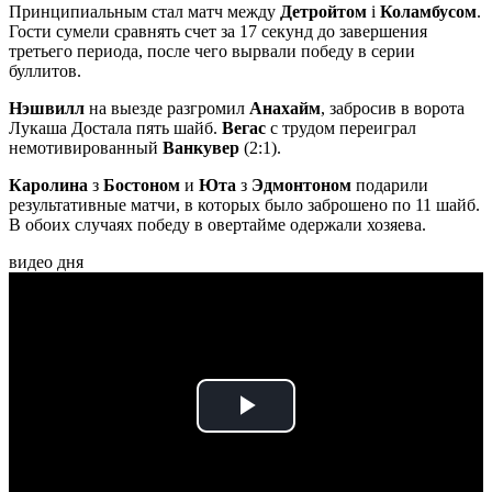
Принципиальным стал матч между
Детройтом
і
Коламбусом
.
Гости сумели сравнять счет за 17 секунд до завершения
третьего периода, после чего вырвали победу в серии
буллитов.
Нэшвилл
на выезде разгромил
Анахайм
, забросив в ворота
Лукаша Достала пять шайб.
Вегас
с трудом переиграл
немотивированный
Ванкувер
(2:1).
Каролина
з
Бостоном
и
Юта
з
Эдмонтоном
подарили
результативные матчи, в которых было заброшено по 11 шайб.
В обоих случаях победу в овертайме одержали хозяева.
видео дня
Play
Video