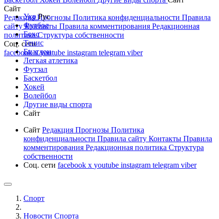
Сайт
Укр
Рус
Редакция
Прогнозы
Политика конфиденциальности
Правила
Футбол
сайту
Контакты
Правила комментирования
Редакционная
Бокс
политика
Структура собственности
Тенис
Соц. сети
Биатлон
facebook
x
youtube
instagram
telegram
viber
Легкая атлетика
Футзал
Баскетбол
Хокей
Волейбол
Другие виды спорта
Сайт
Сайт
Редакция
Прогнозы
Политика
конфиденциальности
Правила сайту
Контакты
Правила
комментирования
Редакционная политика
Структура
собственности
Соц. сети
facebook
x
youtube
instagram
telegram
viber
Спорт
Новости Cпорта