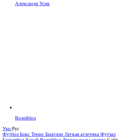
Александр Усик
Волейбол
Укр
Рус
Футбол
Бокс
Тенис
Биатлон
Легкая атлетика
Футзал
Баскетбол
Хокей
Волейбол
Другие виды спорта
Сайт