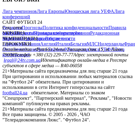
Лига чемпионов
Лига Европы
Юношеская лига УЕФА
Лига
конференций
САЙТ ФУТБОЛ 24
Редакция
Соц. сети
Прогнозы
Политика конфиденциальности
Правила
сайту
facebook
УКРАИНА
Контакты
x
youtube
Правила комментирования
instagram
telegram
viber
Редакционная
политика
Украина
ЧЕМПИОНАТЫ
Первая лига
Структура собственности
Вторая лига
Германия
ЕВРОКУБКИ
Испания
Англия
Италия
Бельгия
МЛС
Нидерланды
Фран
Лига чемпионов
Онлайн-медиа «Футбол 24»
Лига Европы
пл. Галицкая, дом. 15, м. Львов,
Юношеская лига УЕФА
Лига
конференций
79008
Телефон +380 (32) 229-77-77
Адрес электронной почты
legal@24tv.com.ua
Идентификатор онлайн-медиа в Реестре
субъектов в сфере медиа — R40-06058
21+
Материалы сайта предназначены для лиц старше 21 года
При цитировании и использовании любых материалов ссылка
на "Футбол 24" обязательна. При цитировании и
использовании в сети Интернет гиперссылка на сайтт
football24.ua
обязательное. Материалы со знаком
"Спецпроект", "Партнерский материал", "Реклама", "Новости
компаний" публикуем на правах рекламы.
21+
Материалы сайта предназначены для лиц старше 21 года
Все права защищены. © 2005 -
2026
, ЧАО
"Телерадиокомпания Люкс". "Футбол 24".