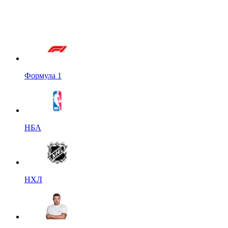
Формула 1
НБА
НХЛ