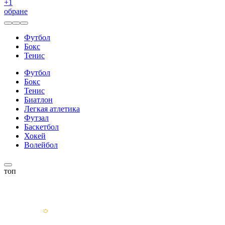
+
1
обране
Футбол
Бокс
Тенис
Футбол
Бокс
Тенис
Биатлон
Легкая атлетика
Футзал
Баскетбол
Хокей
Волейбол
топ