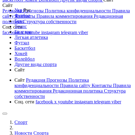
Сайт
Укр
Рус
Редакция
Прогнозы
Политика конфиденциальности
Правила
Футбол
сайту
Контакты
Правила комментирования
Редакционная
Бокс
политика
Структура собственности
Тенис
Соц. сети
Биатлон
facebook
x
youtube
instagram
telegram
viber
Легкая атлетика
Футзал
Баскетбол
Хокей
Волейбол
Другие виды спорта
Сайт
Сайт
Редакция
Прогнозы
Политика
конфиденциальности
Правила сайту
Контакты
Правила
комментирования
Редакционная политика
Структура
собственности
Соц. сети
facebook
x
youtube
instagram
telegram
viber
Спорт
Новости Cпорта