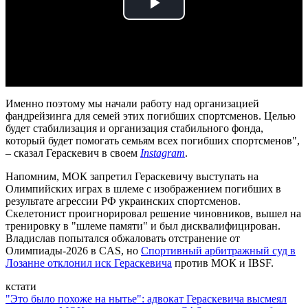
Play
Video
Именно поэтому мы начали работу над организацией
фандрейзинга для семей этих погибших спортсменов. Целью
будет стабилизация и организация стабильного фонда,
который будет помогать семьям всех погибших спортсменов",
– сказал Гераскевич в своем
Instagram
.
Напомним, МОК запретил Гераскевичу выступать на
Олимпийских играх в шлеме с изображением погибших в
результате агрессии РФ украинских спортсменов.
Скелетонист проигнорировал решение чиновников, вышел на
тренировку в "шлеме памяти" и был дисквалифицирован.
Владислав попытался обжаловать отстранение от
Олимпиады-2026 в CAS, но
Спортивный арбитражный суд в
Лозанне отклонил иск Гераскевича
против МОК и IBSF.
кстати
"Это было похоже на нытье": адвокат Гераскевича высмеял