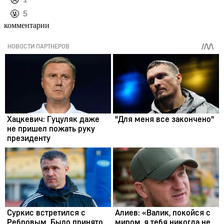
️🤬
5
комментарии