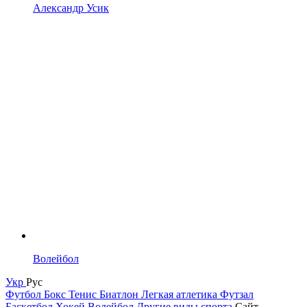
Александр Усик
Волейбол
Укр
Рус
Футбол
Бокс
Тенис
Биатлон
Легкая атлетика
Футзал
Баскетбол
Хокей
Волейбол
Другие виды спорта
Сайт