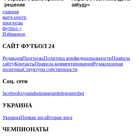
главная
матч-центр
прогнозы
футбол +
Избранное
САЙТ ФУТБОЛ 24
Редакция
Прогнозы
Политика конфиденциальности
Правила
сайту
Контакты
Правила комментирования
Редакционная
политика
Структура собственности
Соц. сети
facebook
x
youtube
instagram
telegram
viber
УКРАИНА
Украина
Первая лига
Вторая лига
ЧЕМПИОНАТЫ