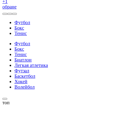
+
1
обране
Футбол
Бокс
Тенис
Футбол
Бокс
Тенис
Биатлон
Легкая атлетика
Футзал
Баскетбол
Хокей
Волейбол
топ