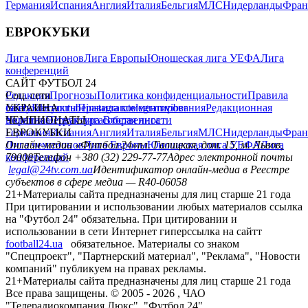
Германия
Испания
Англия
Италия
Бельгия
МЛС
Нидерланды
Фран
ЕВРОКУБКИ
Лига чемпионов
Лига Европы
Юношеская лига УЕФА
Лига
конференций
САЙТ ФУТБОЛ 24
Редакция
Соц. сети
Прогнозы
Политика конфиденциальности
Правила
сайту
facebook
УКРАИНА
Контакты
x
youtube
Правила комментирования
instagram
telegram
viber
Редакционная
политика
Украина
ЧЕМПИОНАТЫ
Первая лига
Структура собственности
Вторая лига
Германия
ЕВРОКУБКИ
Испания
Англия
Италия
Бельгия
МЛС
Нидерланды
Фран
Лига чемпионов
Онлайн-медиа «Футбол 24»
Лига Европы
пл. Галицкая, дом. 15, м. Львов,
Юношеская лига УЕФА
Лига
конференций
79008
Телефон +380 (32) 229-77-77
Адрес электронной почты
legal@24tv.com.ua
Идентификатор онлайн-медиа в Реестре
субъектов в сфере медиа — R40-06058
21+
Материалы сайта предназначены для лиц старше 21 года
При цитировании и использовании любых материалов ссылка
на "Футбол 24" обязательна. При цитировании и
использовании в сети Интернет гиперссылка на сайтт
football24.ua
обязательное. Материалы со знаком
"Спецпроект", "Партнерский материал", "Реклама", "Новости
компаний" публикуем на правах рекламы.
21+
Материалы сайта предназначены для лиц старше 21 года
Все права защищены. © 2005 -
2026
, ЧАО
"Телерадиокомпания Люкс". "Футбол 24".