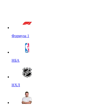
Формула 1
НБА
НХЛ