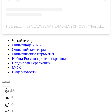
Публикация от VLADYSLAV HERASKEVYCH OLY (@heraskevychvladyslav)
Читайте еще
:
Олимпиада 2026
Олимпийские игры
Олимпийские игры-2026
Война России против Украины
Владислав Гераскевич
МОК
Видеоновости
️👍
45
️🔥
6
️😄
0
️😢
1