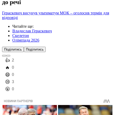
до речі
Гераскевич висунув ультиматум МОК – оголосив термін для
відповіді
Читайте ще
:
Владислав Гераскевич
Скелетон
Олімпіада 2026
Поділитись
Поділитись
️👍
2
️🔥
0
️😄
0
️😢
3
️🤬
0