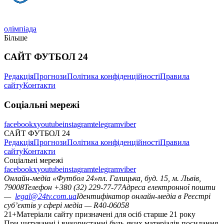
олімпіада
Більше
САЙТ ФУТБОЛ 24
Редакція
Прогнози
Політика конфіденційності
Правила
сайту
Контакти
Соціальні мережі
facebook
x
youtube
instagram
telegram
viber
САЙТ ФУТБОЛ 24
Редакція
Прогнози
Політика конфіденційності
Правила
сайту
Контакти
Соціальні мережі
facebook
x
youtube
instagram
telegram
viber
Онлайн-медіа «Футбол 24»
пл. Галицька, буд. 15, м. Львів,
79008
Телефон +380 (32) 229-77-77
Адреса електронної пошти
—
legal@24tv.com.ua
Ідентифікатор онлайн-медіа в Реєстрі
суб’єктів у сфері медіа — R40-06058
21+
Матеріали сайту призначені для осіб старше 21 року
При цитуванні і використанні будь-яких матеріалів посилання