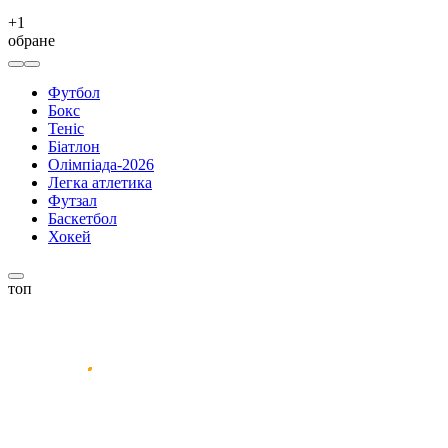
+
1
обране
Футбол
Бокс
Теніс
Біатлон
Олімпіада-2026
Легка атлетика
Футзал
Баскетбол
Хокей
топ