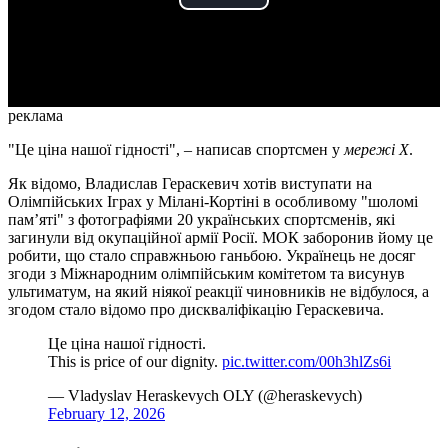
Play
Video
реклама
"Це ціна нашої гідності", – написав спортсмен у
мережі Х
.
Як відомо, Владислав Гераскевич хотів виступати на
Олімпійських Іграх у Мілані-Кортіні в особливому "шоломі
пам’яті" з фотографіями 20 українських спортсменів, які
загинули від окупаційної армії Росії. МОК заборонив йому це
робити, що стало справжньою ганьбою. Українець не досяг
згоди з Міжнародним олімпійським комітетом та висунув
ультиматум, на який ніякої реакції чиновників не відбулося, а
згодом стало відомо про дискваліфікацію Гераскевича.
Це ціна нашої гідності.
This is price of our dignity.
pic.twitter.com/00h3hlZs6i
— Vladyslav Heraskevych OLY (@heraskevych)
February 12, 2026