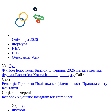
Олімпіада 2026
Формула 1
НБА
НХЛ
Олександр Усик
Укр
Рус
Футбол
Бокс
Теніс
Біатлон
Олімпіада-2026
Легка атлетика
Футзал
Баскетбол
Хокей
Інші види спорту
Сайт
Сайт
Редакція
Прогнози
Політика конфіденційності
Правила сайту
Контакти
Соціальні мережі
facebook
x
youtube
instagram
telegram
viber
Укр
Рус
Футбол