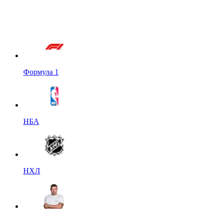
Формула 1
НБА
НХЛ