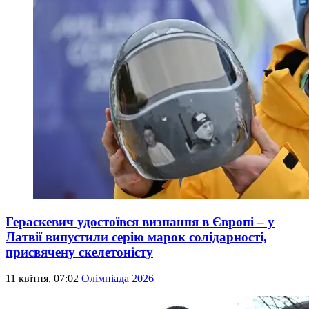
Гераскевич удостоївся визнання в Європі – у
Латвії випустили серію марок солідарності,
присвячену скелетоністу
11 квітня, 07:02
Олімпіада 2026