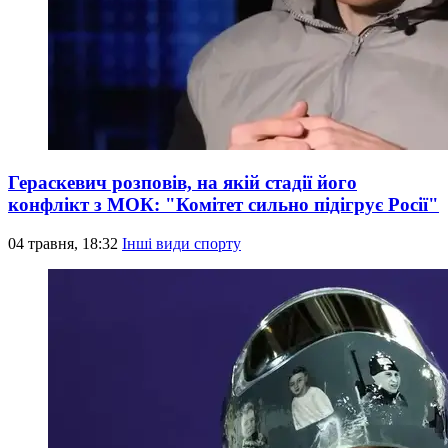
Гераскевич розповів, на якій стадії його
конфлікт з МОК: "Комітет сильно підігрує Росії"
04 травня, 18:32
Інші види спорту