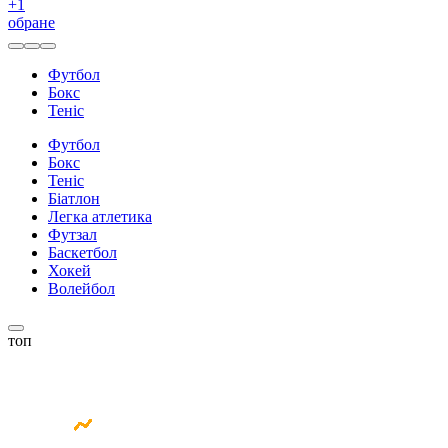
+
1
обране
Футбол
Бокс
Теніс
Футбол
Бокс
Теніс
Біатлон
Легка атлетика
Футзал
Баскетбол
Хокей
Волейбол
топ