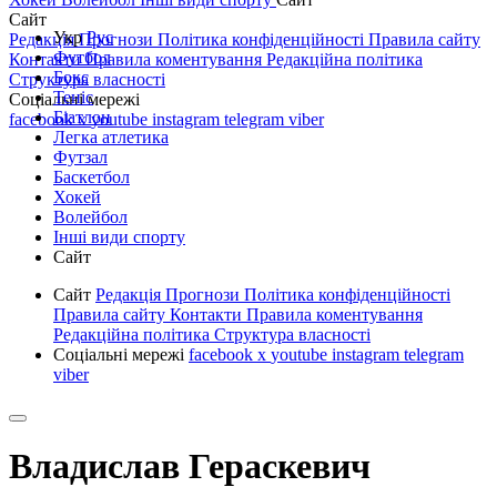
Сайт
Укр
Рус
Редакція
Прогнози
Політика конфіденційності
Правила сайту
Футбол
Контакти
Правила коментування
Редакційна політика
Бокс
Структура власності
Теніс
Соціальні мережі
Біатлон
facebook
x
youtube
instagram
telegram
viber
Легка атлетика
Футзал
Баскетбол
Хокей
Волейбол
Інші види спорту
Сайт
Сайт
Редакція
Прогнози
Політика конфіденційності
Правила сайту
Контакти
Правила коментування
Редакційна політика
Структура власності
Соціальні мережі
facebook
x
youtube
instagram
telegram
viber
Владислав Гераскевич