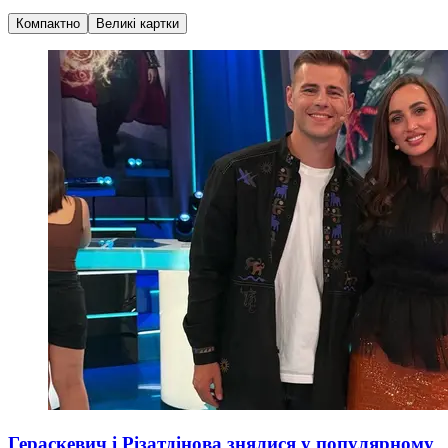
Компактно
Великі картки
Гераскевич і Різатдінова знялися у популярному