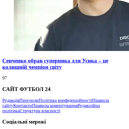
Сенченко обрав суперника для Усика – це
колишній чемпіон світу
97
САЙТ ФУТБОЛ 24
Редакція
Прогнози
Політика конфіденційності
Правила
сайту
Контакти
Правила коментування
Редакційна
політика
Структура власності
Соціальні мережі