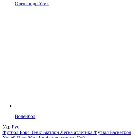
Олександр Усик
Волейбол
Укр
Рус
Футбол
Бокс
Теніс
Біатлон
Легка атлетика
Футзал
Баскетбол
Хокей
Волейбол
Інші види спорту
Сайт