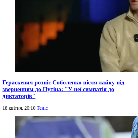
Гераскевич розніс Соболенко після лайку під
зверненням до Путіна: "У неї симпатія до
диктаторів"
18 квітня, 20:10
Теніс