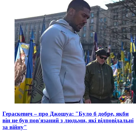
Гераскевич – про Джошуа: "Було б добре, якби
він не був пов'язаний з людьми, які відповідальні
за війну"