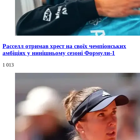
Расселл отримав хрест на своїх чемпіонських
амбіціях у нинішньому сезоні Формули-1
1 013