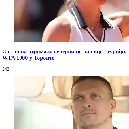
Світоліна отримала суперницю на старті турніру
WTA 1000 у Торонто
242